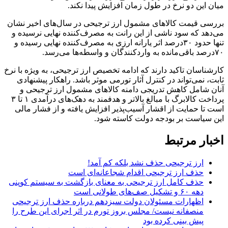
میان این دو نرخ در طول زمان افزایش پیدا نکند.
بررسی قیمت کالاهای مشمول ارز ترجیحی در سال‌های اخیر نشان
می‌دهد که سود ناشی از این رانت به مصرف‌کننده نهایی نرسیده و
تنها حدود ۳۰درصد اثر یارانه ارزی به مصرف‌کننده نهایی رسیده و
۷۰درصد باقی‌مانده به واردکنندگان و واسطه‌ها می‌رسد.
کارشناسان تاکید دارند که ادامه تخصیص ارز ترجیحی، به ویژه با نرخ
ثابت، نمی‌تواند در کنترل آثار تورمی موثر باشد. راهکار پیشنهادی
آنان شامل کاهش تدریجی دامنه کالاهای مشمول ارز ترجیحی و
پرداخت کالابرگ با مبالغ بالاتر و هدفمند به دهک‌های درآمدی ۱ تا ۳
است تا حمایت از اقشار آسیب‌پذیر افزایش یافته و از فشار مالی
این سیاست بر بودجه دولت کاسته شود.
اخبار مرتبط
ارز ترجیحی حذف نشد بلکه کم آمد!
حذف ارز ترجیحی اقدام شجاعانه‌ای است
حذف کامل ارز ترجیحی به معنای بازگشت به سیستم کوپنی
دهه ۶۰ و تشکیل صف‌های طولانی است
اظهارات مسئولان دولت سیزدهم درباره حذف ارز ترجیحی
منصفانه نیست/ مجلس بروز تورم در اثر اجرای این طرح را
پیش بینی کرده بود