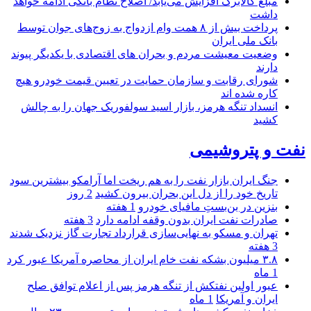
مبلغ کالابرگ افزایش می‌یابد/ اصلاح نظام بانکی ادامه خواهد
داشت
پرداخت بیش از ۸ همت وام ازدواج به زوج‌های جوان توسط
بانک ملی ایران
وضعیت معیشت مردم و بحران های اقتصادی با یکدیگر پیوند
دارند
شورای رقابت و سازمان حمایت در تعیین قیمت خودرو هیچ
کاره شده اند
انسداد تنگه هرمز، بازار اسید سولفوریک جهان را به چالش
کشید
نفت و پتروشیمی
جنگ ایران بازار نفت را به هم ریخت اما آرامکو بیشترین سود
تاریخ خود را از دل این بحران بیرون کشید
2 روز
بنزین در بن‌بستِ مافیای خودرو
1 هفته
صادرات نفت ایران بدون وقفه ادامه دارد
3 هفته
تهران و مسکو به نهایی‌سازی قرارداد تجارت گاز نزدیک شدند
3 هفته
۳.۸ میلیون بشکه نفت خام ایران از محاصره آمریکا عبور کرد
1 ماه
عبور اولین نفتکش از تنگه هرمز پس از اعلام توافق صلح
ایران و آمریکا
1 ماه