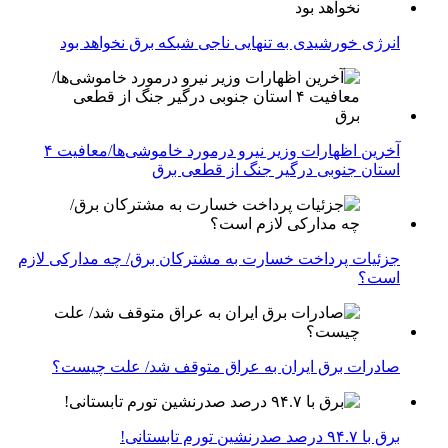
انرژی خورشیدی به تنهایی ناجی شبکه برق نخواهد بود
آخرین اظهارات وزیر نیرو درمورد خاموشی‌ها/معافیت ۴
استان جنوبی درگیر جنگ از قطعی برق
جزئیات پرداخت خسارت به مشترکان برق/ چه مدارکی لازم
است؟
صادرات برق ایران به عراق متوقف شد/ علت چیست؟
برق با ۹۴.۷ درصد صدرنشین تورم تابستانی!