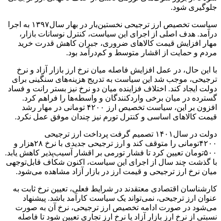
جلوگیری شود.
سیاست تخصیص ارز ترجیحی نخستین‌بار در بهار سال۱۳۹۷ به اجرا
درآمد. هدف اصلی از اجرای این سیاست، کنترل نوسانات بازار،
مهار افزایش قیمت کالاهای ضروری، جبران کاهش قدرت خرید
مردم و حمایت از اقشار متوسط و کم‌درآمد بود.
با این حال، در عمل افزایش فاصله میان نرخ ارز بازار آزاد و نرخ
ترجیحی، موجب شد این سیاست به تدریج هزینه‌های سنگینی برای
دولت ایجاد کند. اختلاف فزاینده میان دو نرخ نیز بستر رانت و فساد
گسترده در میان برخی واردکنندگان و واسطه‌ها را فراهم کرد.
افزون بر این، سیاست تخصیص ارز ۴۲۰۰ تومانی در مهار رشد
قیمت کالاهای اساسی و کنترل تورم نیز چندان موفق عمل نکرد.
دولت در سال۱۴۰۱ تصمیم گرفت پرداخت ارز ترجیحی
۴۲۰۰تومانی را متوقف کند و ارز ترجیحی جدیدی با نرخ ۲۸هزار و
۵۰۰تومان تعیین کرد تا فشار تورمی بر اقشار آسیب‌پذیر کاهش یابد.
با گذشت چند سال از اجرای این سیاست، اکنون شکاف قابل‌توجهی
میان نرخ ارز ترجیحی و قیمت ارز در بازار آزاد مشاهده می‌شود.
کارشناسان اقتصادی معتقدند در شرایط فعلی، تعیین نرخ ثابت به
عنوان ارز ترجیحی، نمی‌تواند یک سیاست کارآمد باشد. پیشنهاد
می‌شود در صورت ادامه تخصیص ارز ترجیحی، نرخ آن به صورت
نسبتی از نرخ ارز بازار آزاد یا نرخ ارز تجاری تعیین شود تا فاصله