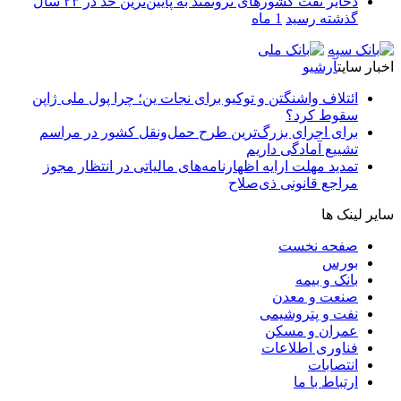
ذخایر نفت کشورهای ثروتمند به پایین‌ترین حد در ۲۳ سال
گذشته رسید
1 ماه
اخبار سایت
آرشیو
ائتلاف واشنگتن و توکیو برای نجات ین؛ چرا پول ملی ژاپن
سقوط کرد؟
برای اجرای بزرگ‌ترین طرح حمل‌ونقل کشور در مراسم
تشییع آمادگی داریم
تمدید مهلت ارایه اظهارنامه‌های مالیاتی در انتظار مجوز
مراجع قانونی ذی‌‏صلاح
سایر لینک ها
صفحه نخست
بورس
بانک و بیمه
صنعت و معدن
نفت و پتروشیمی
عمران و مسکن
فناوری اطلاعات
انتصابات
ارتباط با ما