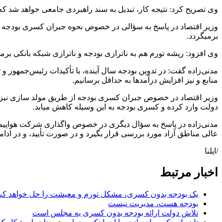
وی تصریح کرد: نتیجه کار، تبدیل به سند راهبردی جامعی خواهد شد که 
وزیر اقتصاد در پاسخ به سؤالی در خصوص نحوه جبران کسری بودجه اح
برمیگردد.
وی افزود: ریشه تورم هم به ناترازی بودجه و ناترازی شبکه بانکی برم
مدنی‌زاده گفت: در تدوین بودجه سال آینده، با تأکیدات رئیس‌جمهور و
منابع و نیز افزایش درآمدها به حداقل برسانیم.
وزیر اقتصاد در خصوص جبران کسری بودجه از طریق مولد سازی نیز اظ
دولت وارد کرده و کسری بودجه به این وسیله کاهش میابد.
مدنی‌زاده در پاسخ به سؤال دیگری در خصوص واگذاری شرکت هواپیمای
عالی مناطق آزاد مورد بررسی قرار بگیرد و در صورت تأیید، و در ادا
/ایلنا
اخبار مرتبط
یک بودجه بدون کسری، مشکل تورم و معیشت را حل خواهد کر
بودجه هست، مدیریت نیست
تلاش دولت ارائه بودجه بدون کسری به مجلس است