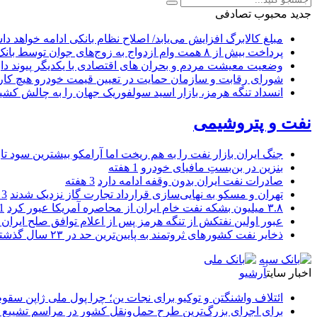
جدید
محبوب
تصادفی
مبلغ کالابرگ افزایش می‌یابد/ اصلاح نظام بانکی ادامه خواهد د
پرداخت بیش از ۸ همت وام ازدواج به زوج‌های جوان توسط بانک ملی ایران
وضعیت معیشت مردم و بحران های اقتصادی با یکدیگر پیوند دار
شورای رقابت و سازمان حمایت در تعیین قیمت خودرو هیچ کاره
انسداد تنگه هرمز، بازار اسید سولفوریک جهان را به چالش کشی
نفت و پتروشیمی
جنگ ایران بازار نفت را به هم ریخت اما آرامکو بیشترین سود تا
بنزین در بن‌بستِ مافیای خودرو
1 هفته
صادرات نفت ایران بدون وقفه ادامه دارد
3 هفته
تهران و مسکو به نهایی‌سازی قرارداد تجارت گاز نزدیک شدند
3 هفته
۳.۸ میلیون بشکه نفت خام ایران از محاصره آمریکا عبور کرد
1 ما
عبور اولین نفتکش از تنگه هرمز پس از اعلام توافق صلح ایران و
ذخایر نفت کشورهای ثروتمند به پایین‌ترین حد در ۲۳ سال گذشته رسید
اخبار سایت
آرشیو
ائتلاف واشنگتن و توکیو برای نجات ین؛ چرا پول ملی ژاپن سقو
برای اجرای بزرگ‌ترین طرح حمل‌ونقل کشور در مراسم تشییع آ