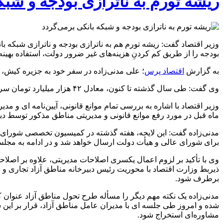
ریشه تورم به ناترازی بودجه و شبک
وزیر اقتصاد گفت: ریشه تورم هم به ناترازی بودجه و ناترازی شبکه با
بودجه را از طریق کم کردنِ هزینه‌های غیر ضرور دولت، استفاده بهینه ا
به گزارش
اقتصاد پرس
؛ علی مدنی‌زاده در سفر خود به جزیره کیش، در جمع خبرنگاران، با ا
وی گفت: طی سال گذشته تا کنون، معادل ۴۲ هزار میلیارد تومان سرمایه‌گذاری داخلی و ۱۵۰ میلیون یورو سرمایه‌گذاری خارجی جذب جزیره کیش شده است.
وزیر اقتصاد با اشاره به بررسی تمام موانع قانونی، آیین‌نامه ای و
ماه قبل در مورد رفع موانع قانونی و مدیریتی مناطق مذکور توسط د
مدنی‌زاده گفت: این لایحه، هفته گذشته در کمیسیون تخصصی شورای ع
برای شورای عالی و هیأت دولت ارسال خواهد شد و در ادامه به مجل
وی با تأکید بر لزوم اعمال یکسری اصلاحات مدیریتی، علاوه بر اصلا
ذیربط وزارت اقتصاد با محوریت رئیس دبیرخانه مناطق آزاد تجاری و ص
برطرف شود.
مدنی‌زاده یک نکته مهم دیگر را مسأله طرح تحول مناطق آزاد عنوان ک
شده و امروز طی جلسه ای با مدیران عامل مناطق آزاد، قرار بر این 
مشاوره‌ای استخراج شود.