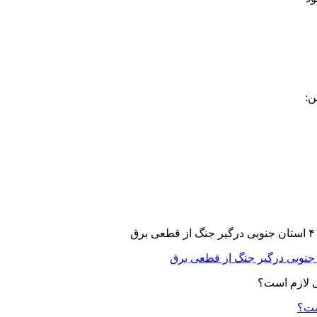
ن:
ست؟