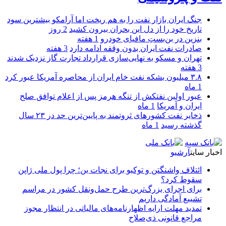
جنگ ایران بازار نفت را به هم ریخت اما آرامکو بیشترین سود
تاریخ خود را از دل این بحران بیرون کشید
2 روز
بنزین در بن‌بستِ مافیای خودرو
1 هفته
صادرات نفت ایران بدون وقفه ادامه دارد
3 هفته
تهران و مسکو به نهایی‌سازی قرارداد تجارت گاز نزدیک شدند
3 هفته
۳.۸ میلیون بشکه نفت خام ایران از محاصره آمریکا عبور کرد
1 ماه
عبور اولین نفتکش از تنگه هرمز پس از اعلام توافق صلح
ایران و آمریکا
1 ماه
ذخایر نفت کشورهای ثروتمند به پایین‌ترین حد در ۲۳ سال
گذشته رسید
1 ماه
اخبار سایت
آرشیو
ائتلاف واشنگتن و توکیو برای نجات ین؛ چرا پول ملی ژاپن
سقوط کرد؟
برای اجرای بزرگ‌ترین طرح حمل‌ونقل کشور در مراسم
تشییع آمادگی داریم
تمدید مهلت ارایه اظهارنامه‌های مالیاتی در انتظار مجوز
مراجع قانونی ذی‌‏صلاح