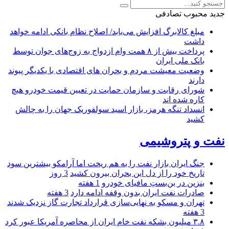
جدید
محبوب
تصادفی
مبلغ کالابرگ افزایش می‌یابد/ اصلاح نظام بانکی ادامه خواهد
داشت
پرداخت بیش از ۸ همت وام ازدواج به زوج‌های جوان توسط
بانک ملی ایران
وضعیت معیشت مردم و بحران های اقتصادی با یکدیگر پیوند
دارند
شورای رقابت و سازمان حمایت در تعیین قیمت خودرو هیچ
کاره شده اند
انسداد تنگه هرمز، بازار اسید سولفوریک جهان را به چالش
کشید
نفت و پتروشیمی
جنگ ایران بازار نفت را به هم ریخت اما آرامکو بیشترین سود
تاریخ خود را از دل این بحران بیرون کشید
3 روز
بنزین در بن‌بستِ مافیای خودرو
1 هفته
صادرات نفت ایران بدون وقفه ادامه دارد
3 هفته
تهران و مسکو به نهایی‌سازی قرارداد تجارت گاز نزدیک شدند
3 هفته
۳.۸ میلیون بشکه نفت خام ایران از محاصره آمریکا عبور کرد