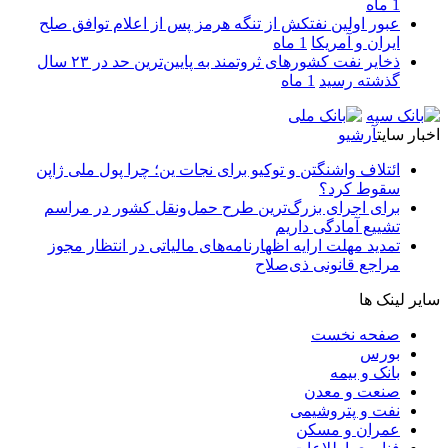
1 ماه
عبور اولین نفتکش از تنگه هرمز پس از اعلام توافق صلح
ایران و آمریکا
1 ماه
ذخایر نفت کشورهای ثروتمند به پایین‌ترین حد در ۲۳ سال
گذشته رسید
1 ماه
اخبار سایت
آرشیو
ائتلاف واشنگتن و توکیو برای نجات ین؛ چرا پول ملی ژاپن
سقوط کرد؟
برای اجرای بزرگ‌ترین طرح حمل‌ونقل کشور در مراسم
تشییع آمادگی داریم
تمدید مهلت ارایه اظهارنامه‌های مالیاتی در انتظار مجوز
مراجع قانونی ذی‌‏صلاح
سایر لینک ها
صفحه نخست
بورس
بانک و بیمه
صنعت و معدن
نفت و پتروشیمی
عمران و مسکن