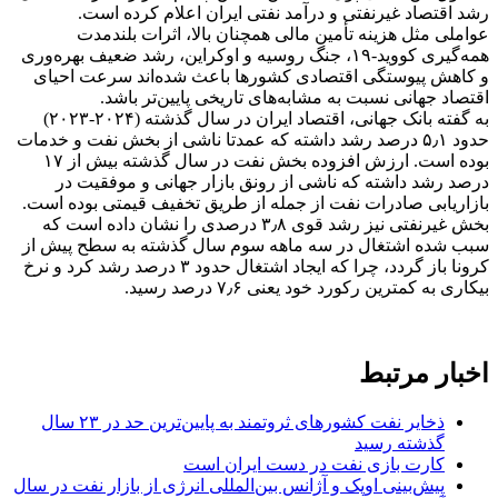
رشد اقتصاد غیرنفتی و درآمد نفتی ایران اعلام کرده است.
عواملی مثل هزینه تأمین مالی همچنان بالا، اثرات بلندمدت
همه‌گیری کووید-۱۹، جنگ روسیه و اوکراین، رشد ضعیف بهره‌وری
و کاهش پیوستگی اقتصادی کشورها باعث شده‌اند سرعت احیای
اقتصاد جهانی نسبت به مشابه‌های تاریخی پایین‌تر باشد.
به گفته بانک جهانی، اقتصاد ایران در سال گذشته (۲۰۲۴-۲۰۲۳)
حدود ۵٫۱ درصد رشد داشته که عمدتا ناشی از بخش نفت و خدمات
بوده است. ارزش افزوده بخش نفت در سال گذشته بیش از ۱۷
درصد رشد داشته که ناشی از رونق بازار جهانی و موفقیت در
بازاریابی صادرات نفت از جمله از طریق تخفیف قیمتی بوده است.
بخش غیرنفتی نیز رشد قوی ۳٫۸ درصدی را نشان داده است که
سبب شده اشتغال در سه ماهه سوم سال گذشته به سطح پیش از
کرونا باز گردد، چرا که ایجاد اشتغال حدود ۳ درصد رشد کرد و نرخ
بیکاری به کمترین رکورد خود یعنی ۷٫۶ درصد رسید.
اخبار مرتبط
ذخایر نفت کشورهای ثروتمند به پایین‌ترین حد در ۲۳ سال
گذشته رسید
کارت بازی نفت در دست ایران است
پیش‌بینی اوپک و آژانس بین‌المللی انرژی از بازار نفت در سال