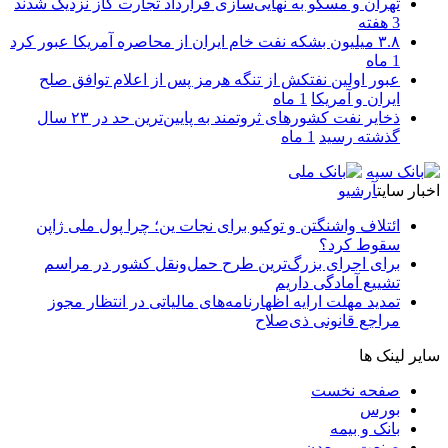
تهران و مسکو به نهایی‌سازی قرارداد تجارت گاز نزدیک شدند
3 هفته
۳.۸ میلیون بشکه نفت خام ایران از محاصره آمریکا عبور کرد
1 ماه
عبور اولین نفتکش از تنگه هرمز پس از اعلام توافق صلح
ایران و آمریکا
1 ماه
ذخایر نفت کشورهای ثروتمند به پایین‌ترین حد در ۲۳ سال
گذشته رسید
1 ماه
اخبار سایت
آرشیو
ائتلاف واشنگتن و توکیو برای نجات ین؛ چرا پول ملی ژاپن
سقوط کرد؟
برای اجرای بزرگ‌ترین طرح حمل‌ونقل کشور در مراسم
تشییع آمادگی داریم
تمدید مهلت ارایه اظهارنامه‌های مالیاتی در انتظار مجوز
مراجع قانونی ذی‌‏صلاح
سایر لینک ها
صفحه نخست
بورس
بانک و بیمه
صنعت و معدن