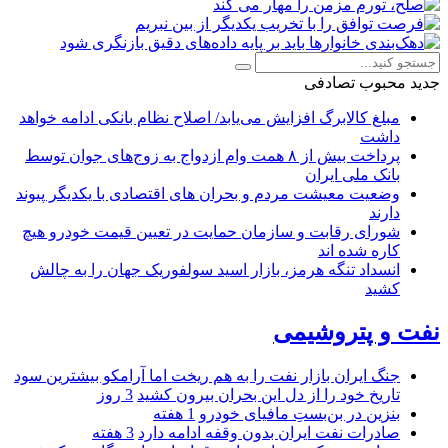
جدید
محبوب
تصادفی
مبلغ کالابرگ افزایش می‌یابد/ اصلاح نظام بانکی ادامه خواهد
داشت
پرداخت بیش از ۸ همت وام ازدواج به زوج‌های جوان توسط
بانک ملی ایران
وضعیت معیشت مردم و بحران های اقتصادی با یکدیگر پیوند
دارند
شورای رقابت و سازمان حمایت در تعیین قیمت خودرو هیچ
کاره شده اند
انسداد تنگه هرمز، بازار اسید سولفوریک جهان را به چالش
کشید
نفت و پتروشیمی
جنگ ایران بازار نفت را به هم ریخت اما آرامکو بیشترین سود
تاریخ خود را از دل این بحران بیرون کشید
3 روز
بنزین در بن‌بستِ مافیای خودرو
1 هفته
صادرات نفت ایران بدون وقفه ادامه دارد
3 هفته