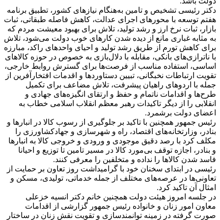
دولت باشد.
دکتر رئیسی تشخیص و تامین به‌هنگام نیازهای کشور، تطبیق برنامه
هفتم توسعه با محورهای اجرای عدالت، کاهش فاصله طبقاتی، ثبات
بازار، ثبات نرخ ارز و رشد تولید، تلاش برای بهبود معیشت مردم که
به مثابه غباری مانع از دیده شدن کارهای خوب دولت می‌شود، تلاش
برای کاهش تورم از طریق رشد تولید و احیای واحدهای راکد، مبارزه
با ناترازی‌های بانکی، مقابله با دلال‌بازی به خصوص در حوزه کالاهای
اساسی، استفاده مناسب از فرصت‌ها برای گسترش روابط خارجی،
تقویت ارتباطات نخبگانی، تبیین دستاوردها و اقدمات افتخارآفرین از
جمله با اردوهای راهیان پیشرفت، تلاش مضاعف برای تکمیل
طرح‌ها و اقدامات ناتمام و حفظ و ارتقای انگیزه‌های جهادی و
انقلابی را از دیگر تاکیدات رهبر معظم انقلاب اسلامی خطاب به
اعضای دولت برشمرد.
رئیس جمهور همچنین با تاکید بر جلوگیری از رسوب کالا در انبارها و
بنادر، وزارتخانه‌های اقتصاد، راه و شهرسازی و جهادکشاورزی را
مکلف کرد با رصد دقیق موجودی و ورودی و خروجی کالا به انبارها
و بنادر، اجازه توقف بی‌مورد کالا در مسیر تامین تا توزیع و احیانا
فاسد شدن کالاها را نداده و متخلفین را معرفی کنند.
رئیسی در ابتدای سخنان خود با گرامیداشت روز تعاون بر حمایت از
تعاونی‌ها در عرصه‌های مختلف از جمله خدماتی، تولیدی، مسکن و
امثال آن تاکید کرد.
در جلسه امروز هیئت دولت همچنین خانم دکتر انسیه خزعلی
معاون امور زنان و خانواده رئیس جمهور گزارشی از اقدامات
صورت گرفته در زمینه توانمندسازی و تقویت نقش زنان در ساختار