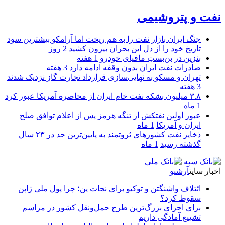
نفت و پتروشیمی
جنگ ایران بازار نفت را به هم ریخت اما آرامکو بیشترین سود
تاریخ خود را از دل این بحران بیرون کشید
2 روز
بنزین در بن‌بستِ مافیای خودرو
1 هفته
صادرات نفت ایران بدون وقفه ادامه دارد
3 هفته
تهران و مسکو به نهایی‌سازی قرارداد تجارت گاز نزدیک شدند
3 هفته
۳.۸ میلیون بشکه نفت خام ایران از محاصره آمریکا عبور کرد
1 ماه
عبور اولین نفتکش از تنگه هرمز پس از اعلام توافق صلح
ایران و آمریکا
1 ماه
ذخایر نفت کشورهای ثروتمند به پایین‌ترین حد در ۲۳ سال
گذشته رسید
1 ماه
اخبار سایت
آرشیو
ائتلاف واشنگتن و توکیو برای نجات ین؛ چرا پول ملی ژاپن
سقوط کرد؟
برای اجرای بزرگ‌ترین طرح حمل‌ونقل کشور در مراسم
تشییع آمادگی داریم