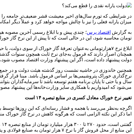
در شرایطی که تورم سال‌های اخیر معیشت قشر ضعیف‌تر جامعه را به‌شد
میزان یارانه فعلی را نیز با چالش مواجه خواهد کرد و عملاً دیگر امکان
به گزارش
اقتصاد پرس
تومان محاسبه شود، این در حالی است که تا پیش از این نرخ گاز خوراک برای صنا
ابلاغ نرخ ۷هزارتومانی به‌عنوان تعرفۀ گاز خوراک از سوی دول
همچنان اصرار دارند که فرمول به‌جای نرخ ثابت همچون سنوات گذشته 
دولت پیشنهاد داده است، اگر این پیشنهاد وزارت اقتصاد مصوب شود، مص
همچنین خاندوزی در حاشیه نشست روز گذشته هیئت دولت و در جمع خبر
سال و یا حتی تا پایان برنامه هفتم توسعه باشد تا سرمایه‌گذاران بت
می‌شود که امیدواریم با همکاری سایر وزارت‌خانه‌ها این پیشنهاد مص
تغییر نرخ خوراک معادل کسری در منابع تبصره ۱۴ است
اگرچه به‌نظر می‌رسد با هجمه و فشار رسانه‌ای که این روزها توسط بر
اما ذکر این نکته الزامی است که هرگونه کاهش در نرخ گاز خوراک منجر به کسر
گف
این منابع از محل فروش گاز با نرخ ۷ هزار تومان به صنایع فولادی و پتروشیمی و… است.