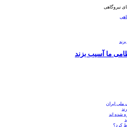
اهی
امی ما آسیب بزند
ند
 شده اند
د
ط کرد؟