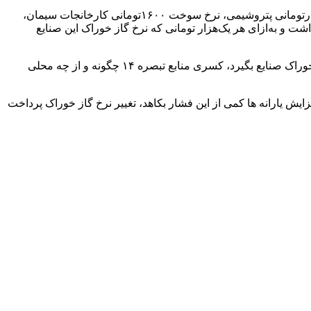
همچنین لازم به ذکر است که طبق محاسبۀ مرکز پژوهش‌های مجلس شورای اسلامی (براساس جدول زیر) حتی با احتساب نرخ خوراک ۷هزارتومانی پتروشیمی، نرخ سوخت ۱۶۰۰تومانی کارخانجات سیمان،
س در پایان سال حدود ۳۰ هزار میلیارد تومان در منابع تبصره ۱۴ کسری وجود خواهد داشت و به‌ازای هر یک‌هزار تومانی که نرخ گاز خوراک این صنایع
بنابراین به‌نظر می‌رسد ابهامات در خصوص نرخ خوراک همچنان ادامه خواهد داشت و معلوم نیست که اگر دولت تصمیم به تغییر در نرخ گاز خوراک صنایع بگیرد، کسری منابع تبصره ۱۴ چگونه و از چه محلی
 یارانه ‌ها کمی از این فشار بکاهد، تغییر نرخ گاز خوراک پرداخت