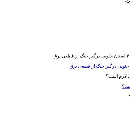
ن:
ست؟