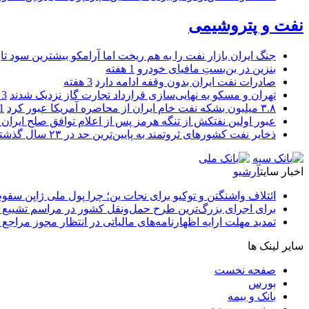
نفت و پتروشیمی
جنگ ایران بازار نفت را به هم ریخت اما آرامکو بیشترین سود تا
بنزین در بن‌بستِ مافیای خودرو
1 هفته
صادرات نفت ایران بدون وقفه ادامه دارد
3 هفته
تهران و مسکو به نهایی‌سازی قرارداد تجارت گاز نزدیک شدند
3 هفته
۳.۸ میلیون بشکه نفت خام ایران از محاصره آمریکا عبور کرد
1 ما
عبور اولین نفتکش از تنگه هرمز پس از اعلام توافق صلح ایران و
ذخایر نفت کشورهای ثروتمند به پایین‌ترین حد در ۲۳ سال گذشته رسید
اخبار سایت
آرشیو
ائتلاف واشنگتن و توکیو برای نجات ین؛ چرا پول ملی ژاپن سقو
برای اجرای بزرگ‌ترین طرح حمل‌ونقل کشور در مراسم تشییع آ
تمدید مهلت ارایه اظهارنامه‌های مالیاتی در انتظار مجوز مراجع 
سایر لینک ها
صفحه نخست
بورس
بانک و بیمه