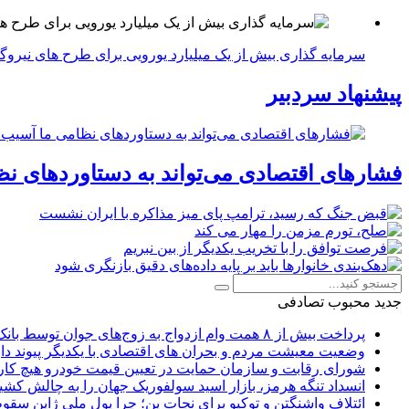
سرمایه گذاری بیش از یک میلیارد یورویی برای طرح های نیروگ
پیشنهاد سردبیر
فشارهای اقتصادی می‌تواند به دستاوردهای نظ
جدید
محبوب
تصادفی
پرداخت بیش از ۸ همت وام ازدواج به زوج‌های جوان توسط بانک ملی ایران
وضعیت معیشت مردم و بحران های اقتصادی با یکدیگر پیوند دار
شورای رقابت و سازمان حمایت در تعیین قیمت خودرو هیچ کاره
انسداد تنگه هرمز، بازار اسید سولفوریک جهان را به چالش کشی
ائتلاف واشنگتن و توکیو برای نجات ین؛ چرا پول ملی ژاپن سقو