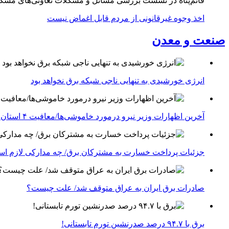
قائم‌پناه در نشست بررسی مسائل و مشکلات تعاونی‌های مسک
اخذ وجوه غیرقانونی از مردم قابل اغماض نیست
صنعت و معدن
انرژی خورشیدی به تنهایی ناجی شبکه برق نخواهد بود
آخرین اظهارات وزیر نیرو درمورد خاموشی‌ها/معافیت ۴ استان جنوبی درگیر جنگ از قطعی برق
جزئیات پرداخت خسارت به مشترکان برق/ چه مدارکی لازم ا
صادرات برق ایران به عراق متوقف شد/ علت چیست؟
برق با ۹۴.۷ درصد صدرنشین تورم تابستانی!