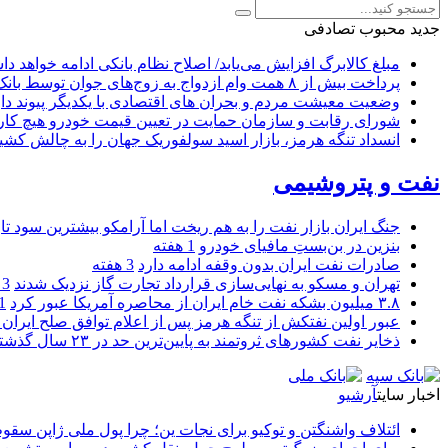
جدید
محبوب
تصادفی
مبلغ کالابرگ افزایش می‌یابد/ اصلاح نظام بانکی ادامه خواهد د
پرداخت بیش از ۸ همت وام ازدواج به زوج‌های جوان توسط بانک ملی ایران
وضعیت معیشت مردم و بحران های اقتصادی با یکدیگر پیوند دار
شورای رقابت و سازمان حمایت در تعیین قیمت خودرو هیچ کاره
انسداد تنگه هرمز، بازار اسید سولفوریک جهان را به چالش کشی
نفت و پتروشیمی
جنگ ایران بازار نفت را به هم ریخت اما آرامکو بیشترین سود تا
بنزین در بن‌بستِ مافیای خودرو
1 هفته
صادرات نفت ایران بدون وقفه ادامه دارد
3 هفته
تهران و مسکو به نهایی‌سازی قرارداد تجارت گاز نزدیک شدند
3 هفته
۳.۸ میلیون بشکه نفت خام ایران از محاصره آمریکا عبور کرد
1 ما
عبور اولین نفتکش از تنگه هرمز پس از اعلام توافق صلح ایران و
ذخایر نفت کشورهای ثروتمند به پایین‌ترین حد در ۲۳ سال گذشته رسید
اخبار سایت
آرشیو
ائتلاف واشنگتن و توکیو برای نجات ین؛ چرا پول ملی ژاپن سقو