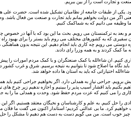
نعت و تجارت است را از بین ببریم.
د. یکی از طبقات جامعه از نظامیان تشکیل شده است. حضرت علی همه ط
 اگر من دولت بخواهم بمانم باید تجارت و صنعت من فعال باشد. وظیفه 
ما وظیفه می دانیم که به شماکمک کنیم.
 بعد به ترکمنستان می رویم. بحث ما این بود که با آنها در خصوص چه
ان سفیری که به کشورهای مختلف می روم باید بستر را برای بهبود راه 
 دوستی می رویم چه کاری باید انجام دهیم. این نتیجه بدون هماهنگی
ا کمک کردند و به همه وزرا رای دادند.
کاری کنیم. ان شاءالله با کمک صنعتگران و با کمک مردم امورات را پی
ید نگاه ما اصلاح شود تا بتوانیم به نتیجه برسیم. شرق و غرب کشور دچ
لله اختیاراتی که باید به استان ها داده خواهد شد.
یش برویم. جراحی نیاز به همدلی دارد. اگر بخواهیم جراحی کنیم بای
یم بکنیم باید اقشار آسیب پذیر را ببینیم و اجازه ندهیم زیر چرخ های
یم. کاری را می کنیم که عزت مردم حفظ شود. وحدت و همدلی ما را به ج
دی را حل کنیم. به علم و کارشناسان و نخبگان معتقد هستیم. اگر ای
خواهیم کرد. ما بی عدالتی کردیم؛ استاندار اکنون می گفت ما فلان م
چیز خوب است. من می گویم دست به دست هم دهیم تا مشکل را حل ک