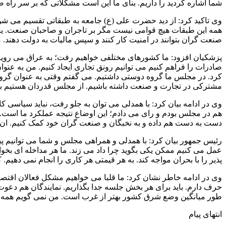
شما اشاره کردید را داریم. بنای ما این است مشکلاتی که بر سر راه ص
وی تاکید کرد: از دید حضرت علی (ع) جامعه به طبقاتی تقسیم می شو
همه این طبقات هیچ قوامی نیست مگر بر تاجران و صاحبان صنعت. یعنی
صنعت گران بتوانند در امنیت کار کنند و سپس مالیات به دولت دهند. 
پزشکیان افزود: ما کشورهای مختلفی خواهیم رفت؛ به عراق می رویم و
صادرات را فراهم کنیم می توانیم رونق تجاری ایجاد کنیم. من به عنو
کرد. در مجلس ما گروه دوستی داشتیم. می گفتم وقتی به عنوان گروه
مشترکی در تجارت و صنعت داشته باشیم. از مجلس قدردان هستیم به م
وی در ادامه بیان کرد: با همدلی می توان به جلو رفت، نباید سیاسی 
هم در مجلس بودم و رای می دادم؛ این اوضاع نتیجه عملکرد ما است. با
دست به دست هم داده و به نخبگان و صنعت گران خود کمک کنیم. ان شاءا
رئیس جمهور بیان کرد: با همدلی و همراهی مجلس و شما می توانیم پ
عمل می کنیم ممکن یکی بگوید چرا داد می زند. ما هر مداخله ای بخواه
پذیر را با بحران مواجه کند. به هر قیمتی هر کاری را انجام نمی ده
وی در ادامه خاطر نشان کرد: ما قلبا می خواهیم مشکل فعالان اقتصا
حرف دارم. باید برای هر بخش جلسه جدا بگذاریم. نمایندگان هم دعوت 
طور میانگین وضع شرق کشور بهتر از غرب است. من نمی گویم همه 
انتهای پیام