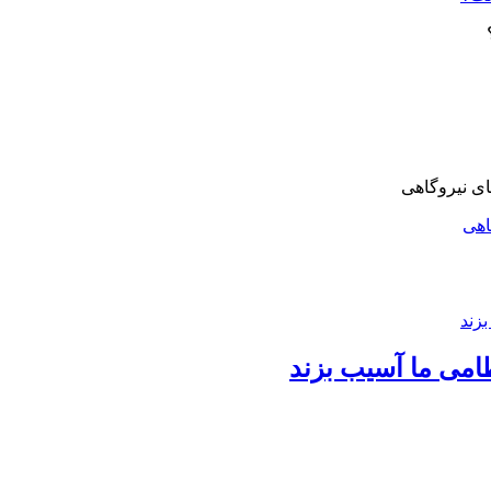
اهی
امی ما آسیب بزند