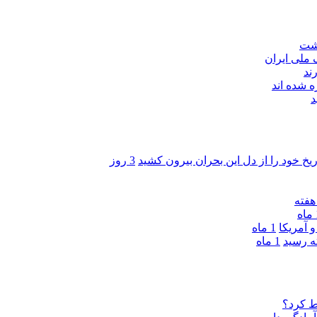
اشت
ند
 شده اند
د
ریخ خود را از دل این بحران بیرون کشید
3 روز
ه
 آمریکا
1 ماه
1 ماه
ط کرد؟