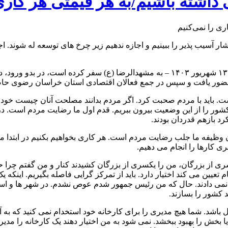
داشته باشیم/به هر قیمتی هر کاری 
شار آسیب پذیر را ببینیم و اجازه ندهیم زیر چرخ های توسعه له شوند. ا
؛ مسعود پزشکیان که صبح امروز، سه‌شنبه – ۱۳ شهریور ۱۴۰۳ – به مشهدالرضا (ع)
ور یافت و سپس در جمع فعالان اقتصادی استان خراسان رضوی حاضر 
باید با مردم صحبت کرد. اگر مردم بدانند مصلحت آنان چیست خود را
یم کشور را از این وضعیت بیرون ببریم. قدم اول ما رضایت مردم است.
د بازهم قدردان بودند.
وظیفه ما جلب رضایت مردم است. هر کاری بخواهیم بکنیم در ابتدا مردم 
ی کارها را انجام می دهیم.
سری از بزرگان، من را یکسری از بزرگان کشیدند کنار و من گفتم چرا
م تعیین می کند اختیار دارد. باید از تمرکز گرایی فاصله بگیریم. اینکه
می دادند. حال که من رئیس جمهور شدم عوص نشدم. در شهر ها و استان
د کشور را بسازند.
 باشد. شما هیچ مدیری را برای کارخانه خود استخدام نمی کنید که به آن
 بخش را بهبود ببخشد. نمی شود به من اختیار دهند یک کارخانه را مدیر