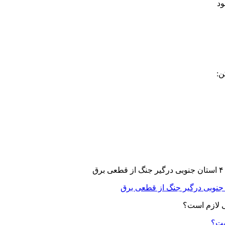
ن:
ست؟