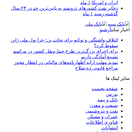
ایران و آمریکا
1 ماه
ذخایر نفت کشورهای ثروتمند به پایین‌ترین حد در ۲۳ سال
گذشته رسید
1 ماه
اخبار سایت
آرشیو
ائتلاف واشنگتن و توکیو برای نجات ین؛ چرا پول ملی ژاپن
سقوط کرد؟
برای اجرای بزرگ‌ترین طرح حمل‌ونقل کشور در مراسم
تشییع آمادگی داریم
تمدید مهلت ارایه اظهارنامه‌های مالیاتی در انتظار مجوز
مراجع قانونی ذی‌‏صلاح
سایر لینک ها
صفحه نخست
بورس
بانک و بیمه
صنعت و معدن
نفت و پتروشیمی
عمران و مسکن
فناوری اطلاعات
انتصابات