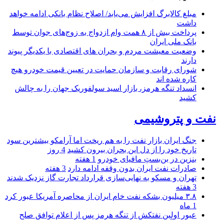
مبلغ کالابرگ افزایش می‌یابد/ اصلاح نظام بانکی ادامه خواهد
داشت
پرداخت بیش از ۸ همت وام ازدواج به زوج‌های جوان توسط
بانک ملی ایران
وضعیت معیشت مردم و بحران های اقتصادی با یکدیگر پیوند
دارند
شورای رقابت و سازمان حمایت در تعیین قیمت خودرو هیچ
کاره شده اند
انسداد تنگه هرمز، بازار اسید سولفوریک جهان را به چالش
کشید
نفت و پتروشیمی
جنگ ایران بازار نفت را به هم ریخت اما آرامکو بیشترین سود
تاریخ خود را از دل این بحران بیرون کشید
4 روز
بنزین در بن‌بستِ مافیای خودرو
1 هفته
صادرات نفت ایران بدون وقفه ادامه دارد
3 هفته
تهران و مسکو به نهایی‌سازی قرارداد تجارت گاز نزدیک شدند
3 هفته
۳.۸ میلیون بشکه نفت خام ایران از محاصره آمریکا عبور کرد
1 ماه
عبور اولین نفتکش از تنگه هرمز پس از اعلام توافق صلح