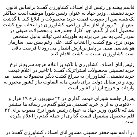
قاسم پیشه ور رئیس اتاق اصناف کشاورزی گفت: براساس قانون
خرید تضمینی، وزیر جهاد به عنوان رئیس شورا موظف است حداکثر
یک هفته پس از تصویب قیمت خرید محصولات را ابلاغ کند. با گذشت
بیش از ۴۰ روز از آغاز سال زراعی، کشاورزان در انتخاب نوع کشت
محصول اعم از گندم، جو، کلزا، چغندرقند و محصولات صیفی در
سردرگمی به سر می برند به طوریکه نمی توانند بدلیل مشخص
نبودن نرخ، نوع کشت را انتخاب کنند. علی رغم پیش بینی سازمان
هواشناسی مبنی بر پاییز پربارش انتظار می رود تا فرصت باقی
است کشاورزان نسبت به کشت اقدام کنند.
رئیس اتاق اصناف کشاورزی با تاکید بر اعلام هرچه سریع تر نرخ
خرید تضمینی محصولات استراتژیک گفت: با تاخیر در اعلام قیمت
خرید تضمینی، کشاورزان به سراغ کشت دیگر محصولات صیفی می
روند و در مقابل دولت برای تامین مابه التفاوت نیاز کشور مجبور به
واردات و خروج ارز از کشور است.
پس از جلسه شورای قیمت گذاری در ۲۲ شهریور، نرخ ۱۹ هزار و
۵۰۰تومان به ازای خرید تضمینی هرکیلو گندم در رسانه ها منتشر
شد که تاکنون وزیر جهاد به عنوان رئیس شورا نرخ مصوب برای ۳۲
قلم محصول مشمول قیمت گذاری از جمله گندم را اعلام نکرده
است.
در ادامه سیدجعفر حسینی مشاور اتاق اصناف کشاورزی گفت: در