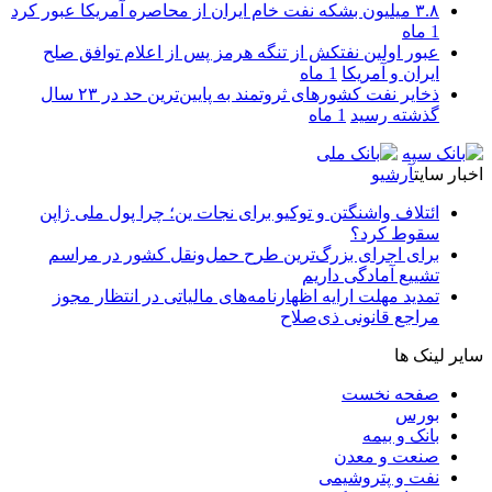
۳.۸ میلیون بشکه نفت خام ایران از محاصره آمریکا عبور کرد
1 ماه
عبور اولین نفتکش از تنگه هرمز پس از اعلام توافق صلح
ایران و آمریکا
1 ماه
ذخایر نفت کشورهای ثروتمند به پایین‌ترین حد در ۲۳ سال
گذشته رسید
1 ماه
اخبار سایت
آرشیو
ائتلاف واشنگتن و توکیو برای نجات ین؛ چرا پول ملی ژاپن
سقوط کرد؟
برای اجرای بزرگ‌ترین طرح حمل‌ونقل کشور در مراسم
تشییع آمادگی داریم
تمدید مهلت ارایه اظهارنامه‌های مالیاتی در انتظار مجوز
مراجع قانونی ذی‌‏صلاح
سایر لینک ها
صفحه نخست
بورس
بانک و بیمه
صنعت و معدن
نفت و پتروشیمی