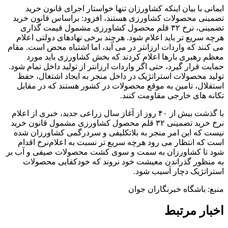
ایمانی با بیان اینکه کشاورزان تنها خواستار اجرای قانون خرید
تضمینی محصولات کشاورزی هستند، افزود: براساس قانون خرید
تضمینی، نرخ ۳۲ قلم محصول کشاورزی مشمول قیمت گذاری
هرچه سریع تر باید اعلام شود. هرچند برخی نهادهای دولتی اعلام
می کنند که واردات ارزانتر در می آید، اما اشتباه محض است. مقام
معظم رهبری بارها اعلام کردند که بخش کشاورزی باید مورد
حمایت قرار گیرد، حتی اگر واردات ارزانتر از تولید داخل تمام شود.
تولید محصولات استراتژیک در داخل منجر به ایجاد اشتغال، حفظ
استقلال، تامین به موقع محصولات در کشور هستند که در مقابل
تکانه های خارجی مقاومت کنند.
با گذشت بیش از ۴۰ روز از آغاز سال زراعی جدید، خبری از اعلام‌
نرخ خرید تضمینی ۳۲ قلم محصول کشاورزی مشمول قانون خرید
نیست که این امر منجر به بلاتکلیفی و سردرگمی کشاورزان شده
است که انتظار می رود هرچه سریع تر نسبت به اعلام‌نرخ اقدام
شود تا کشاورزان به سمت و سوی کشت محصولات صیفی و آب بر
به منظور گذراندن معیشت خود نروند که خودکفایی محصولات
استراتژیک دچار آسیب شود.
منبع: باشگاه خبرنگاران جوان
اخبار مرتبط