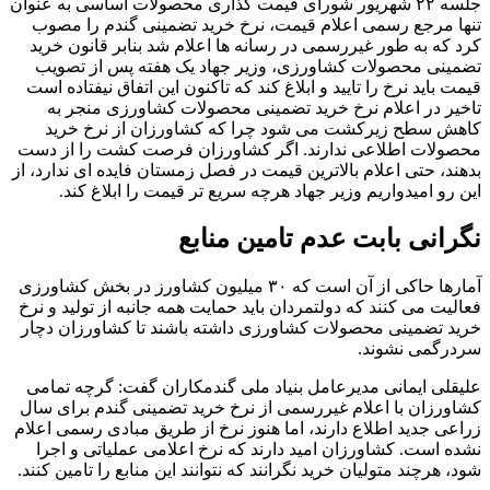
جلسه ۲۲ شهریور شورای قیمت گذاری محصولات اساسی به عنوان
تنها مرجع رسمی اعلام قیمت، نرخ خرید تضمینی گندم را مصوب
کرد که به طور غیررسمی در رسانه ها اعلام شد بنابر قانون خرید
تضمینی محصولات کشاورزی، وزیر جهاد یک هفته پس از تصویب
قیمت باید نرخ را تایید و ابلاغ کند که تاکنون این اتفاق نیفتاده است
تاخیر در اعلام نرخ خرید تضمینی محصولات کشاورزی منجر به
کاهش سطح زیرکشت می شود چرا که کشاورزان از نرخ خرید
محصولات اطلاعی ندارند. اگر کشاورزان فرصت کشت را از دست
بدهند، حتی اعلام بالاترین قیمت در فصل زمستان فایده ای ندارد، از
این رو امیدواریم وزیر جهاد هرچه سریع تر قیمت را ابلاغ کند.
نگرانی بابت عدم تامین منابع
آمارها حاکی از آن است که ۳۰ میلیون کشاورز در بخش کشاورزی
فعالیت می کنند که دولتمردان باید حمایت همه جانبه از تولید و نرخ
خرید تضمینی محصولات کشاورزی داشته باشند تا کشاورزان دچار
سردرگمی نشوند.
علیقلی ایمانی مدیرعامل بنیاد ملی گندمکاران گفت: گرچه تمامی
کشاورزان با اعلام غیررسمی از نرخ خرید تضمینی گندم برای سال
زراعی جدید اطلاع دارند، اما هنوز نرخ از طریق مبادی رسمی اعلام
نشده است. کشاورزان امید دارند که نرخ اعلامی عملیاتی و اجرا
شود، هرچند متولیان خرید نگرانند که نتوانند این منابع را تامین کنند.