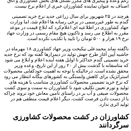
رغم وعده و پیگیری های مکرر تشکل های بخش کشاورزی و اتاق
اصناف به عنوان نماینده کشاورزان خبری از اعلام نرخ نیست.
هرچند در ۲۵ شهریور برای سال زراعی جدید نرخ خرید تصمینی
گندم به طور غیررسمی در برخی رسانه ها اعلام شد، اما وزارت
جهاد کشاورزی در اطلاعیه ای اعلام‌کرد که ابلاغ قیمت در موعد
مقرر به اطلاع می رسد و تاکنون هیچ مقام رسمی در وزارت جهاد
نرخ ۱۹ هزار و ۵۰۰ تومان را تایید یا تکذیب نکرده است.
ناگفته نماند محمدعلی نیکبخت وزیر جهاد کشاورزی ۱۸ مهرماه در
حاشیه آیین آغاز طرح جهش تولید در دیمزارها گفته بود که نرخ جدید
خرید تضمینی گندم حداکثر تا اوایل هفته آینده اعلام و ابلاغ می شود
که متاسفانه با گذشت بیش از ۲۰ روز از این تاریخ، وعده وزیر
محقق نشده است. درحالیکه با توجه به اهمیت خودکفایی محصولات
استراتژیک برای کاهش وابستگی به کشورهای بیگانه انتظار می رود
که نرخ خرید تضمینی محصولات کشاورزی متناسب با هزینه های
تولید و تورم تعیین تکلیف شود تا کشاورزان به سمت و سوی کشت
محصولات صیفی و آب بر در راستای تامین معاش خود نروند چراکه
با از دست دادن فرصت کشت، دیگر اعلام قیمت منطقی هم در
تولید اثری ندارد.
کشاورزان در کشت محصولات کشاورزی
سرگردانند