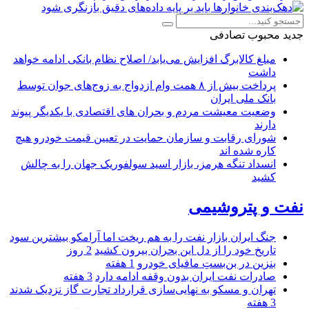
جدید
محبوب
تصادفی
مبلغ کالابرگ افزایش می‌یابد/ اصلاح نظام بانکی ادامه خواهد
داشت
پرداخت بیش از ۸ همت وام ازدواج به زوج‌های جوان توسط
بانک ملی ایران
وضعیت معیشت مردم و بحران های اقتصادی با یکدیگر پیوند
دارند
شورای رقابت و سازمان حمایت در تعیین قیمت خودرو هیچ
کاره شده اند
انسداد تنگه هرمز، بازار اسید سولفوریک جهان را به چالش
کشید
نفت و پتروشیمی
جنگ ایران بازار نفت را به هم ریخت اما آرامکو بیشترین سود
تاریخ خود را از دل این بحران بیرون کشید
2 روز
بنزین در بن‌بستِ مافیای خودرو
1 هفته
صادرات نفت ایران بدون وقفه ادامه دارد
3 هفته
تهران و مسکو به نهایی‌سازی قرارداد تجارت گاز نزدیک شدند
3 هفته