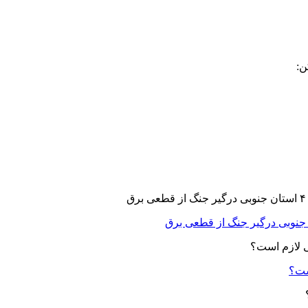
ن:
ست؟