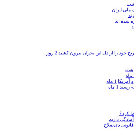
اشت
ند
 شده اند
د
ریخ خود را از دل این بحران بیرون کشید
2 روز
ه
 آمریکا
1 ماه
1 ماه
ط کرد؟
مادگی داریم
قانونی ذی‌‏صلاح