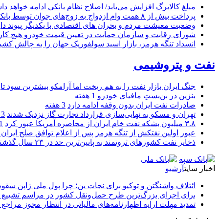
مبلغ کالابرگ افزایش می‌یابد/ اصلاح نظام بانکی ادامه خواهد د
پرداخت بیش از ۸ همت وام ازدواج به زوج‌های جوان توسط بانک ملی ایران
وضعیت معیشت مردم و بحران های اقتصادی با یکدیگر پیوند دار
شورای رقابت و سازمان حمایت در تعیین قیمت خودرو هیچ کاره
انسداد تنگه هرمز، بازار اسید سولفوریک جهان را به چالش کشی
نفت و پتروشیمی
جنگ ایران بازار نفت را به هم ریخت اما آرامکو بیشترین سود تا
بنزین در بن‌بستِ مافیای خودرو
1 هفته
صادرات نفت ایران بدون وقفه ادامه دارد
3 هفته
تهران و مسکو به نهایی‌سازی قرارداد تجارت گاز نزدیک شدند
3 هفته
۳.۸ میلیون بشکه نفت خام ایران از محاصره آمریکا عبور کرد
1 ما
عبور اولین نفتکش از تنگه هرمز پس از اعلام توافق صلح ایران و
ذخایر نفت کشورهای ثروتمند به پایین‌ترین حد در ۲۳ سال گذشته رسید
اخبار سایت
آرشیو
ائتلاف واشنگتن و توکیو برای نجات ین؛ چرا پول ملی ژاپن سقو
برای اجرای بزرگ‌ترین طرح حمل‌ونقل کشور در مراسم تشییع آ
تمدید مهلت ارایه اظهارنامه‌های مالیاتی در انتظار مجوز مراجع 