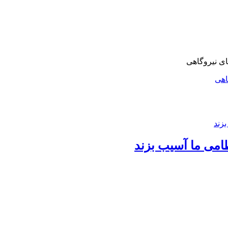
اهی
امی ما آسیب بزند