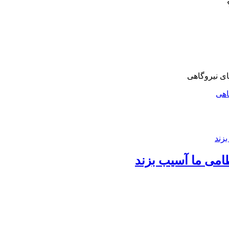
اهی
امی ما آسیب بزند