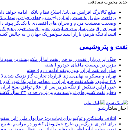
جدید
محبوب
تصادفی
مبلغ کالابرگ افزایش می‌یابد/ اصلاح نظام بانکی ادامه خواهد د
پرداخت بیش از ۸ همت وام ازدواج به زوج‌های جوان توسط بانک ملی ایران
وضعیت معیشت مردم و بحران های اقتصادی با یکدیگر پیوند دار
شورای رقابت و سازمان حمایت در تعیین قیمت خودرو هیچ کاره
انسداد تنگه هرمز، بازار اسید سولفوریک جهان را به چالش کشی
نفت و پتروشیمی
جنگ ایران بازار نفت را به هم ریخت اما آرامکو بیشترین سود تا
بنزین در بن‌بستِ مافیای خودرو
1 هفته
صادرات نفت ایران بدون وقفه ادامه دارد
3 هفته
تهران و مسکو به نهایی‌سازی قرارداد تجارت گاز نزدیک شدند
3 هفته
۳.۸ میلیون بشکه نفت خام ایران از محاصره آمریکا عبور کرد
1 ما
عبور اولین نفتکش از تنگه هرمز پس از اعلام توافق صلح ایران و
ذخایر نفت کشورهای ثروتمند به پایین‌ترین حد در ۲۳ سال گذشته رسید
اخبار سایت
آرشیو
ائتلاف واشنگتن و توکیو برای نجات ین؛ چرا پول ملی ژاپن سقو
برای اجرای بزرگ‌ترین طرح حمل‌ونقل کشور در مراسم تشییع آ
تمدید مهلت ارایه اظهارنامه‌های مالیاتی در انتظار مجوز مراجع 