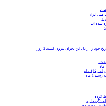
اشت
ند
 شده اند
د
ریخ خود را از دل این بحران بیرون کشید
2 روز
ه
 آمریکا
1 ماه
1 ماه
ط کرد؟
مادگی داریم
قانونی ذی‌‏صلاح