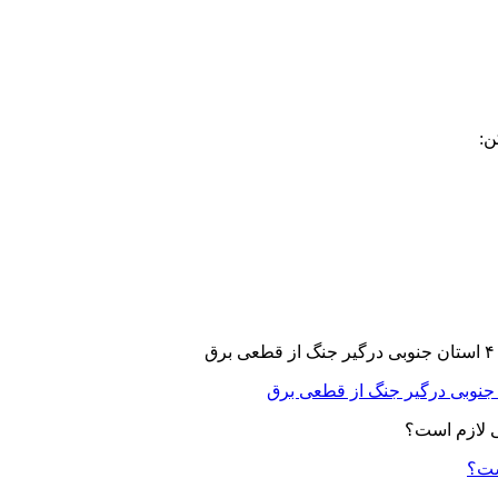
ن:
ست؟