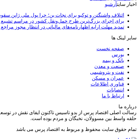
اخبار سایت
آرشیو
ائتلاف واشنگتن و توکیو برای نجات ین؛ چرا پول ملی ژاپن سقو
برای اجرای بزرگ‌ترین طرح حمل‌ونقل کشور در مراسم تشییع آ
تمدید مهلت ارایه اظهارنامه‌های مالیاتی در انتظار مجوز مراجع 
سایر لینک ها
صفحه نخست
بورس
بانک و بیمه
صنعت و معدن
نفت و پتروشیمی
عمران و مسکن
فناوری اطلاعات
انتصابات
ارتباط با ما
درباره ما
رسالت اصلی اقتصاد پرس از بدو تاسیس تاکنون ایفای نقش در توسعه
حلقه واسط بین مسوولان، نخبگان و مردم بوده است.
تمام حقوق سایت محفوظ و مربوط به اقتصاد پرس می باشد