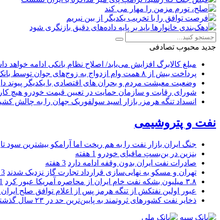
جدید
محبوب
تصادفی
مبلغ کالابرگ افزایش می‌یابد/ اصلاح نظام بانکی ادامه خواهد د
پرداخت بیش از ۸ همت وام ازدواج به زوج‌های جوان توسط بانک ملی ایران
وضعیت معیشت مردم و بحران های اقتصادی با یکدیگر پیوند دار
شورای رقابت و سازمان حمایت در تعیین قیمت خودرو هیچ کاره
انسداد تنگه هرمز، بازار اسید سولفوریک جهان را به چالش کشی
نفت و پتروشیمی
جنگ ایران بازار نفت را به هم ریخت اما آرامکو بیشترین سود تا
بنزین در بن‌بستِ مافیای خودرو
1 هفته
صادرات نفت ایران بدون وقفه ادامه دارد
3 هفته
تهران و مسکو به نهایی‌سازی قرارداد تجارت گاز نزدیک شدند
3 هفته
۳.۸ میلیون بشکه نفت خام ایران از محاصره آمریکا عبور کرد
1 ما
عبور اولین نفتکش از تنگه هرمز پس از اعلام توافق صلح ایران و
ذخایر نفت کشورهای ثروتمند به پایین‌ترین حد در ۲۳ سال گذشته رسید