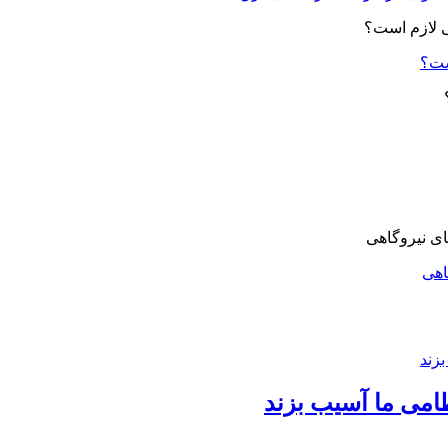
ست؟
اهی
امی ما آسیب بزند