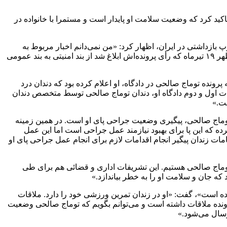
کید کرد که وضعیت سلامت او پایدار است و مستمرا با خانواده در
 بازداشتی در ایران، اظهار کرد: «من نمی‌دانم اخبار مربوط به
وضعیت سلامت توماج صالحی از کجا مطرح می‌شود اما آنچه بعضا گفته می‌شود، مایه حیرت است. توماج صالحی از ساعت ۲ و ۱۰ دقیقه ظهر ۱۹ تیرماه که رأی پرونده‌اش ابلاغ شد از بند امنیتی به بند عمومی
رونده توماج صالحی در دادگاه، او اعلام کرده بود که دندان درد
سات اول و دوم دادگاه او، دندان توماج صالحی توسط متخصص دندان
ت.»
وماج صالحی، پیگیری وضعیت جراحی پای او است. در همین زمینه
 که این پا برای بهبود نیازمند عمل جراحی است اما این عمل
مات زندان پیگیر انجام اقدامات لازم برای انجام عمل جراحی پای او
وماج صالحی هستیم. این تشریفات اداری و قضائی هم برای طی
ه جان و سلامت او را به خطر بیاندازد.»
ه است»، گفت: «او در زندان تمرین ورزشی خود را دارد. ملاقات
. او از همان ۱۹ تیرماه تا امروز، ۳ مرتبه هم با من به عنوان وکیل پرونده ملاقات داشته است و می‌توانم بگویم که توماج صالحی وضعیت
رسال می‌شود.»