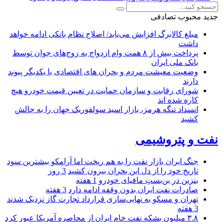
جدید
محبوب
تصادفی
مبلغ کالابرگ افزایش می‌یابد/ اصلاح نظام بانکی ادامه خواهد
داشت
پرداخت بیش از ۸ همت وام ازدواج به زوج‌های جوان توسط
بانک ملی ایران
وضعیت معیشت مردم و بحران های اقتصادی با یکدیگر پیوند
دارند
شورای رقابت و سازمان حمایت در تعیین قیمت خودرو هیچ
کاره شده اند
انسداد تنگه هرمز، بازار اسید سولفوریک جهان را به چالش
کشید
نفت و پتروشیمی
جنگ ایران بازار نفت را به هم ریخت اما آرامکو بیشترین سود
تاریخ خود را از دل این بحران بیرون کشید
3 روز
بنزین در بن‌بستِ مافیای خودرو
1 هفته
صادرات نفت ایران بدون وقفه ادامه دارد
3 هفته
تهران و مسکو به نهایی‌سازی قرارداد تجارت گاز نزدیک شدند
3 هفته
۳.۸ میلیون بشکه نفت خام ایران از محاصره آمریکا عبور کرد