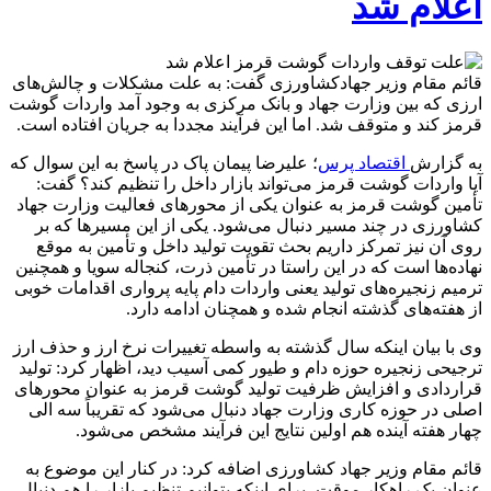
اعلام شد
قائم مقام وزیر جهادکشاورزی گفت: به علت مشکلات و چالش‌های
ارزی که بین وزارت جهاد و بانک مرکزی به وجود آمد واردات گوشت
قرمز کند و متوقف شد. اما این فرآیند مجددا به جریان افتاده است.
به گزارش
اقتصاد پرس
؛ علیرضا پیمان پاک در پاسخ به این سوال که
آیا واردات گوشت قرمز می‌تواند بازار داخل را تنظیم کند؟ گفت:
تأمین گوشت قرمز به عنوان یکی از محورهای فعالیت وزارت جهاد
کشاورزی در چند مسیر دنبال می‌شود. یکی از این مسیرها که بر
روی آن نیز تمرکز داریم بحث تقویت تولید داخل و تأمین به موقع
نهاده‌ها است که در این راستا در تأمین ذرت، کنجاله سویا و همچنین
ترمیم زنجیره‌های تولید یعنی واردات دام پایه پرواری اقدامات خوبی
از هفته‌های گذشته انجام شده و همچنان ادامه دارد.
وی با بیان اینکه سال گذشته به واسطه تغییرات نرخ ارز و حذف ارز
ترجیحی زنجیره حوزه دام و طیور کمی آسیب دید، اظهار کرد: تولید
قراردادی و افزایش ظرفیت تولید گوشت قرمز به عنوان محورهای
اصلی در حوزه کاری وزارت جهاد دنبال می‌شود که تقریباً سه الی
چهار هفته آینده هم اولین نتایج این فرآیند مشخص می‌شود.
قائم مقام وزیر جهاد کشاورزی اضافه کرد: در کنار این موضوع به
عنوان یک راهکار موقت، برای اینکه بتوانیم تنظیم بازار را هم دنبال