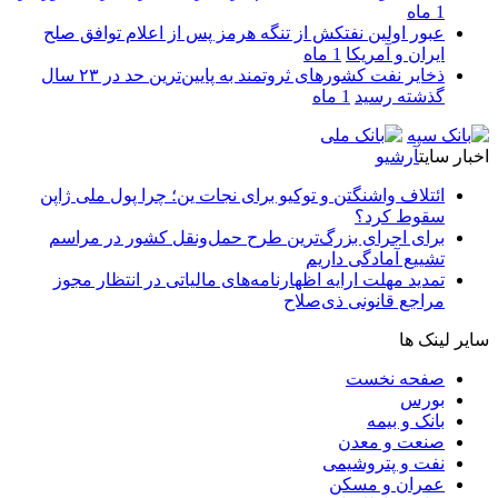
1 ماه
عبور اولین نفتکش از تنگه هرمز پس از اعلام توافق صلح
ایران و آمریکا
1 ماه
ذخایر نفت کشورهای ثروتمند به پایین‌ترین حد در ۲۳ سال
گذشته رسید
1 ماه
اخبار سایت
آرشیو
ائتلاف واشنگتن و توکیو برای نجات ین؛ چرا پول ملی ژاپن
سقوط کرد؟
برای اجرای بزرگ‌ترین طرح حمل‌ونقل کشور در مراسم
تشییع آمادگی داریم
تمدید مهلت ارایه اظهارنامه‌های مالیاتی در انتظار مجوز
مراجع قانونی ذی‌‏صلاح
سایر لینک ها
صفحه نخست
بورس
بانک و بیمه
صنعت و معدن
نفت و پتروشیمی
عمران و مسکن