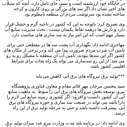
در جایگاه خود ارزشمند است و بسی جای تامل دارد، آنچه که سیلاب
های اخیر نشان داد اگر سد های بزرگی بر روی کارون و کرخه
ساخته نشده بود سرنوشت مردم آن منطقه نامعلوم بود.
وی تصریح کرد: باتوجه به این که کشور در ناحیه گرم و خشک قرار
دارد و بارش ها درهمه نقاط یکسان نیست ، بحث مدیریت منابع آب
بسیار مهم است که این امر نیاز به سد سازی های مناسب دارد.
مهاجری ادامه داد: نگهداری آب پشت سد ها در مقطعی حتی برای
تامین آب شرب مردم ضرورت پیدا می کند و در برخی از مکان های
کشور اگر این سدها نبودند، تامین آب آن منطقه با مشکل رو به رو
می شد؛ از این رو سدسازی می تواند یک راه نجات برای شرایط
اقلیمی کشور باشد.
***تولید برق نیروگاه های برق آبی کاهش می یابد
سید محسن مرجان مهر قائم مقام و معاون فناوری پژوهشگاه
نیرو، توسعه بخش نیروگاه های برق آبی را منوط به ماهیت منابع
آبی آن کشور دانست و افزود: اگر کشوری زمینه منابع آبی لازم را
دارا باشد می تواند در صنعت سد سازی و حوزه نیروگاه های برق
آبی پیشرفت داشته باشد و حتی به مرحله تولید برق از این راه
برسد.
وی ادامه داد: در برنامه بلند مدت وزارت نیرو عدد میزان تولید برق