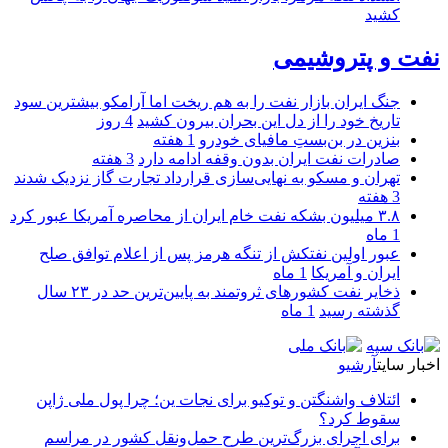
کشید
نفت و پتروشیمی
جنگ ایران بازار نفت را به هم ریخت اما آرامکو بیشترین سود
تاریخ خود را از دل این بحران بیرون کشید
4 روز
بنزین در بن‌بستِ مافیای خودرو
1 هفته
صادرات نفت ایران بدون وقفه ادامه دارد
3 هفته
تهران و مسکو به نهایی‌سازی قرارداد تجارت گاز نزدیک شدند
3 هفته
۳.۸ میلیون بشکه نفت خام ایران از محاصره آمریکا عبور کرد
1 ماه
عبور اولین نفتکش از تنگه هرمز پس از اعلام توافق صلح
ایران و آمریکا
1 ماه
ذخایر نفت کشورهای ثروتمند به پایین‌ترین حد در ۲۳ سال
گذشته رسید
1 ماه
اخبار سایت
آرشیو
ائتلاف واشنگتن و توکیو برای نجات ین؛ چرا پول ملی ژاپن
سقوط کرد؟
برای اجرای بزرگ‌ترین طرح حمل‌ونقل کشور در مراسم