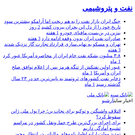
نفت و پتروشیمی
جنگ ایران بازار نفت را به هم ریخت اما آرامکو بیشترین سود
تاریخ خود را از دل این بحران بیرون کشید
2 روز
بنزین در بن‌بستِ مافیای خودرو
1 هفته
صادرات نفت ایران بدون وقفه ادامه دارد
3 هفته
تهران و مسکو به نهایی‌سازی قرارداد تجارت گاز نزدیک شدند
3 هفته
۳.۸ میلیون بشکه نفت خام ایران از محاصره آمریکا عبور کرد
1 ماه
عبور اولین نفتکش از تنگه هرمز پس از اعلام توافق صلح
ایران و آمریکا
1 ماه
ذخایر نفت کشورهای ثروتمند به پایین‌ترین حد در ۲۳ سال
گذشته رسید
1 ماه
اخبار سایت
آرشیو
ائتلاف واشنگتن و توکیو برای نجات ین؛ چرا پول ملی ژاپن
سقوط کرد؟
برای اجرای بزرگ‌ترین طرح حمل‌ونقل کشور در مراسم
تشییع آمادگی داریم
تمدید مهلت ارایه اظهارنامه‌های مالیاتی در انتظار مجوز