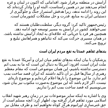
آرامش در منطقه برقرار شود. اقداماتی که اکنون در لبنان و غزه
انجام می‌دهند نیز در همین راستاست، البته او را وادار کرده‌اند که
این روند را ادامه ندهد، زیرا هدفش استمرار جنگ و جلوگیری از
دستیابی ایران به منابع، قدرت و حل مشکلات کشورمان است.
رئیس‌جمهور تاکید کرد: گروه دیگر، سلطنت‌طلبان هستند که
نمی‌خواهند کشور در آرامش به مسیر توسعه خود ادامه دهد.
همچنین هر فرد یا جریانی که علاقه‌ای به ایجاد آرامش نداشته باشد،
در همان مسیری حرکت می‌کند که نتانیاهو و همراهانش تبلیغ و
ترویج می‌کنند.
بندهای تفاهم عمدتا به نفع مردم ایران است
پزشکیان با بیان اینکه بندهای تفاهم میان ایران و آمریکا عمدتا به نفع
ملت ایران است، افزود: آمریکا به دنبال این است که ما به بمب اتم
دسترسی نداشته باشیم، این همان موضوعی است که مقام معظم
رهبری از سال‌ها قبل بر آن تاکید داشتند که ایران قصد ساخت بمب
اتم ندارد. ما این موضوع را بارها اعلام کرده‌ایم و موضوع تازه‌ای
نیست. اگر لازم باشد که این موضوع به‌صورت مکتوب نیز بیان شود،
می‌نویسیم که قصد ساخت بمب اتم را نداریم.
وی با اشاره به اینکه سایر موضوعات نیز در زمان رهبر شهید انقلاب
اسلامی مورد تفاهم قرار گرفته بود، اظهار کرد: آنچه مسلم است از
حق غنی‌سازی اورانیوم هرگز کوتاه نخواهیم آمد و طرف مقابل نیز