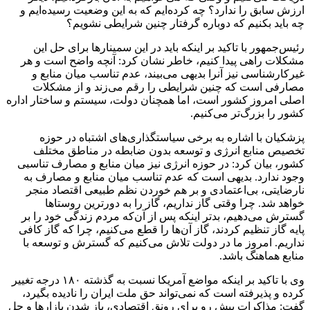
ارزش سابق را ندارد؟ چه کرده‌ایم که به این وضعیت رسیده‌ایم و
چه باید بکنیم که دوباره گرفتار چنین شرایطی نشویم؟
رئیس‌جمهور با تاکید بر اینکه باید در این سمینارها برای حل این
مشکلات راهی پیدا کنیم، خاطر نشان کرد: آنچه واضح است و هر
غیرکارشناسی نیز آنرا بدیهی می‌بیند، عدم تناسب میان منابع و
مصارفی است که چنین شرایطی را رقم می‌زند و از مشکلات
اصلی امروز کشور است، اما همچنان دولت، سیستم و ساختار اداره
کشور را بزرگ‌تر می‌کنیم.
پزشکیان با اشاره به برخی سیاستگذاری‌های اشتباه در حوزه
تخصیص منابع انرژی و توسعه بدون ضابطه در مناطق مختلف
کشور، بیان کرد:‌ در حوزه انرژی نیز میان منابع و مصارف تناسبی
وجود ندارد. بدیهی است که عدم تناسب میان منابع و مصارف به
نارضایتی، بی‌اعتمادی و بر هم خوردن نظم طبیعی اقتصاد منجر
خواهد شد. چرا وقتی گاز نداریم، گاز را به دورترین روستاها
گسترش می‌دهیم، بدتر اینکه پس از آن‌که مردم زندگی خود را بر
پایه گاز تنظیم کردند، گاز آن‌ها را قطع می‌کنیم، چرا که گاز کافی
نداریم. امروز ما در دولت تلاش می‌کنیم که گسترش و توسعه با
منابع هماهنگ باشد.
وی با تاکید بر اینکه مواضع آمریکا نسبت به گذشته ۱۸۰ درجه تغییر
کرده‌ و پذیرفته است که نمی‌تواند حق ملت ایران را نادیده بگیرد،
گفت: مذاکرات پیش رو برای رونق اقتصادی، باز شدن بازارها و حل