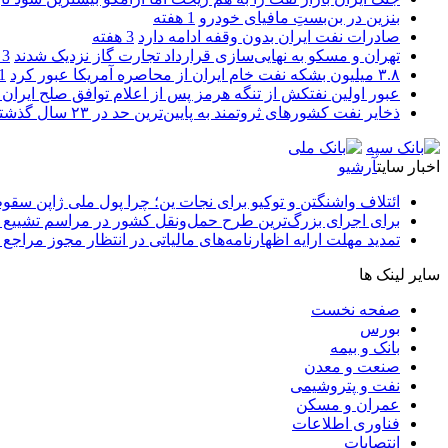
بنزین در بن‌بستِ مافیای خودرو
1 هفته
صادرات نفت ایران بدون وقفه ادامه دارد
3 هفته
تهران و مسکو به نهایی‌سازی قرارداد تجارت گاز نزدیک شدند
3 هفته
۳.۸ میلیون بشکه نفت خام ایران از محاصره آمریکا عبور کرد
1 ما
عبور اولین نفتکش از تنگه هرمز پس از اعلام توافق صلح ایران و
ذخایر نفت کشورهای ثروتمند به پایین‌ترین حد در ۲۳ سال گذشته رسید
اخبار سایت
آرشیو
ائتلاف واشنگتن و توکیو برای نجات ین؛ چرا پول ملی ژاپن سقو
برای اجرای بزرگ‌ترین طرح حمل‌ونقل کشور در مراسم تشییع آ
تمدید مهلت ارایه اظهارنامه‌های مالیاتی در انتظار مجوز مراجع 
سایر لینک ها
صفحه نخست
بورس
بانک و بیمه
صنعت و معدن
نفت و پتروشیمی
عمران و مسکن
فناوری اطلاعات
انتصابات