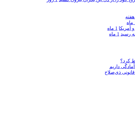
ه
 آمریکا
1 ماه
1 ماه
ط کرد؟
مادگی داریم
قانونی ذی‌‏صلاح