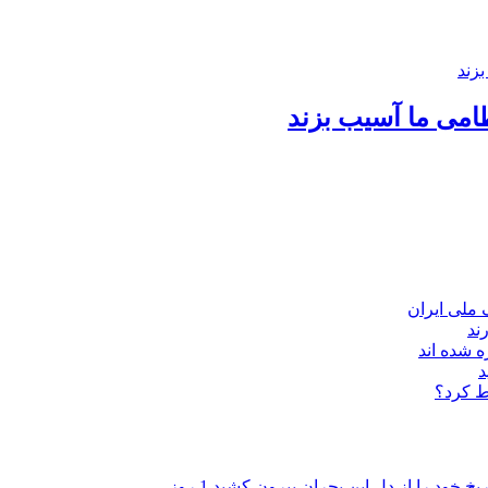
امی ما آسیب بزند
ند
 شده اند
د
ط کرد؟
ریخ خود را از دل این بحران بیرون کشید
1 روز