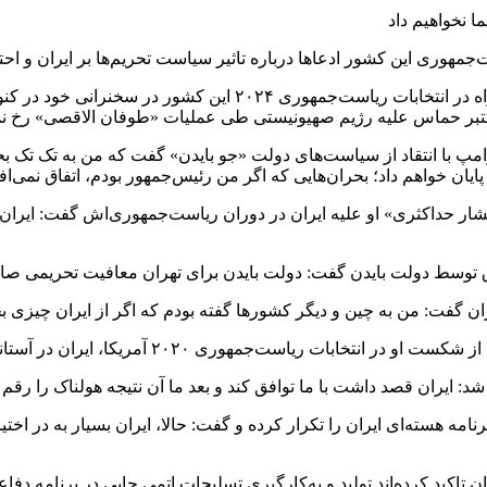
مهوری این کشور ادعاها درباره تاثیر سیاست تحریم‌ها بر ایران و احت
«دونالد ترامپ»، رئیس‌جمهور پیشین آمریکا و نامزد حزب جمهوری‌خوا
کتبر حماس علیه رژیم صهیونیستی طی عملیات «طوفان الاقصی» رخ نمی
مپ با انتقاد از سیاست‌های دولت «جو بایدن» گفت که من به تک تک بحر
ایان خواهم داد؛ بحران‌هایی که اگر من رئیس‌جمهور بودم، اتفاق نمی‌افت
عراق توسط دولت بایدن گفت: دولت بایدن برای تهران معافیت تحریمی صا
گفت: من به چین و دیگر کشورها گفته بودم که اگر از ایران چیزی بخرید
ان در آستانه انجام دادن توافقی برای محدود کردن بیشتر برنامه هسته‌ای بود.
د: ایران قصد داشت با ما توافق کند و بعد ما آن نتیجه هولناک را رقم ز
امه هسته‌ای ایران را تکرار کرده و گفت: حالا، ایران بسیار به در اخ
اکید کرده‌اند تولید و به‌کارگیری تسلیحات اتمی جایی در برنامه دفاعی