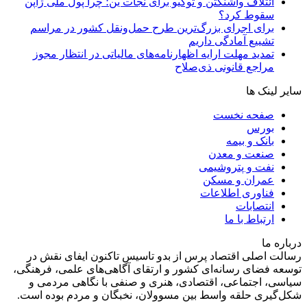
ائتلاف واشنگتن و توکیو برای نجات ین؛ چرا پول ملی ژاپن
سقوط کرد؟
برای اجرای بزرگ‌ترین طرح حمل‌ونقل کشور در مراسم
تشییع آمادگی داریم
تمدید مهلت ارایه اظهارنامه‌های مالیاتی در انتظار مجوز
مراجع قانونی ذی‌‏صلاح
سایر لینک ها
صفحه نخست
بورس
بانک و بیمه
صنعت و معدن
نفت و پتروشیمی
عمران و مسکن
فناوری اطلاعات
انتصابات
ارتباط با ما
درباره ما
رسالت اصلی اقتصاد پرس از بدو تاسیس تاکنون ایفای نقش در
توسعه فضای رسانه‌ای کشور و ارتقای آگاهی‌های علمی، فرهنگی،
سیاسی، اجتماعی، اقتصادی، هنری و صنفی با نگاهی مردمی و
شکل‌گیری حلقه واسط بین مسوولان، نخبگان و مردم بوده است.