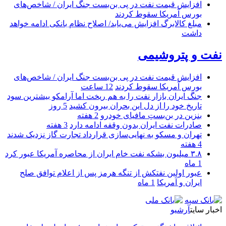
افزایش قیمت نفت در پی بن‌بست جنگ ایران / شاخص‌های
بورس آمریکا سقوط کردند
مبلغ کالابرگ افزایش می‌یابد/ اصلاح نظام بانکی ادامه خواهد
داشت
نفت و پتروشیمی
افزایش قیمت نفت در پی بن‌بست جنگ ایران / شاخص‌های
بورس آمریکا سقوط کردند
12 ساعت
جنگ ایران بازار نفت را به هم ریخت اما آرامکو بیشترین سود
تاریخ خود را از دل این بحران بیرون کشید
5 روز
بنزین در بن‌بستِ مافیای خودرو
2 هفته
صادرات نفت ایران بدون وقفه ادامه دارد
3 هفته
تهران و مسکو به نهایی‌سازی قرارداد تجارت گاز نزدیک شدند
4 هفته
۳.۸ میلیون بشکه نفت خام ایران از محاصره آمریکا عبور کرد
1 ماه
عبور اولین نفتکش از تنگه هرمز پس از اعلام توافق صلح
ایران و آمریکا
1 ماه
اخبار سایت
آرشیو