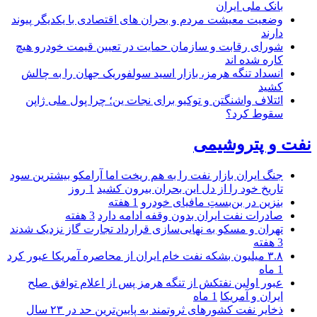
بانک ملی ایران
وضعیت معیشت مردم و بحران های اقتصادی با یکدیگر پیوند
دارند
شورای رقابت و سازمان حمایت در تعیین قیمت خودرو هیچ
کاره شده اند
انسداد تنگه هرمز، بازار اسید سولفوریک جهان را به چالش
کشید
ائتلاف واشنگتن و توکیو برای نجات ین؛ چرا پول ملی ژاپن
سقوط کرد؟
نفت و پتروشیمی
جنگ ایران بازار نفت را به هم ریخت اما آرامکو بیشترین سود
تاریخ خود را از دل این بحران بیرون کشید
1 روز
بنزین در بن‌بستِ مافیای خودرو
1 هفته
صادرات نفت ایران بدون وقفه ادامه دارد
3 هفته
تهران و مسکو به نهایی‌سازی قرارداد تجارت گاز نزدیک شدند
3 هفته
۳.۸ میلیون بشکه نفت خام ایران از محاصره آمریکا عبور کرد
1 ماه
عبور اولین نفتکش از تنگه هرمز پس از اعلام توافق صلح
ایران و آمریکا
1 ماه
ذخایر نفت کشورهای ثروتمند به پایین‌ترین حد در ۲۳ سال