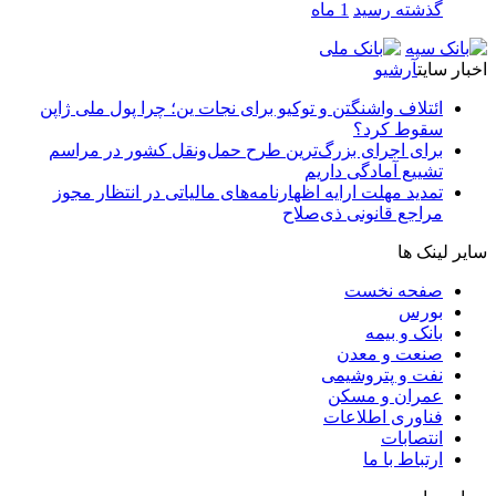
گذشته رسید
1 ماه
اخبار سایت
آرشیو
ائتلاف واشنگتن و توکیو برای نجات ین؛ چرا پول ملی ژاپن
سقوط کرد؟
برای اجرای بزرگ‌ترین طرح حمل‌ونقل کشور در مراسم
تشییع آمادگی داریم
تمدید مهلت ارایه اظهارنامه‌های مالیاتی در انتظار مجوز
مراجع قانونی ذی‌‏صلاح
سایر لینک ها
صفحه نخست
بورس
بانک و بیمه
صنعت و معدن
نفت و پتروشیمی
عمران و مسکن
فناوری اطلاعات
انتصابات
ارتباط با ما