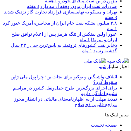
بنزین در بن‌بستِ مافیای خودرو
1 هفته
صادرات نفت ایران بدون وقفه ادامه دارد
3 هفته
تهران و مسکو به نهایی‌سازی قرارداد تجارت گاز نزدیک شدند
3 هفته
۳.۸ میلیون بشکه نفت خام ایران از محاصره آمریکا عبور کرد
1 ماه
عبور اولین نفتکش از تنگه هرمز پس از اعلام توافق صلح
ایران و آمریکا
1 ماه
ذخایر نفت کشورهای ثروتمند به پایین‌ترین حد در ۲۳ سال
گذشته رسید
1 ماه
اخبار سایت
آرشیو
ائتلاف واشنگتن و توکیو برای نجات ین؛ چرا پول ملی ژاپن
سقوط کرد؟
برای اجرای بزرگ‌ترین طرح حمل‌ونقل کشور در مراسم
تشییع آمادگی داریم
تمدید مهلت ارایه اظهارنامه‌های مالیاتی در انتظار مجوز
مراجع قانونی ذی‌‏صلاح
سایر لینک ها
صفحه نخست
بورس