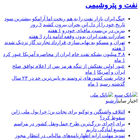
نفت و پتروشیمی
جنگ ایران بازار نفت را به هم ریخت اما آرامکو بیشترین سود
تاریخ خود را از دل این بحران بیرون کشید
3 روز
بنزین در بن‌بستِ مافیای خودرو
1 هفته
صادرات نفت ایران بدون وقفه ادامه دارد
3 هفته
تهران و مسکو به نهایی‌سازی قرارداد تجارت گاز نزدیک شدند
3 هفته
۳.۸ میلیون بشکه نفت خام ایران از محاصره آمریکا عبور کرد
1 ماه
عبور اولین نفتکش از تنگه هرمز پس از اعلام توافق صلح
ایران و آمریکا
1 ماه
ذخایر نفت کشورهای ثروتمند به پایین‌ترین حد در ۲۳ سال
گذشته رسید
1 ماه
اخبار سایت
آرشیو
ائتلاف واشنگتن و توکیو برای نجات ین؛ چرا پول ملی ژاپن
سقوط کرد؟
برای اجرای بزرگ‌ترین طرح حمل‌ونقل کشور در مراسم
تشییع آمادگی داریم
تمدید مهلت ارایه اظهارنامه‌های مالیاتی در انتظار مجوز