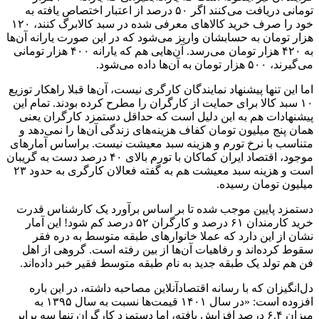
تومانی دریافت می‌کنند اگر ۵۰ درصد از اعتبار اختصاص یافته به
خود را صرف خرید کالا‌های معرفی شده در سبد کالابرگ کنند، ۱۲۰
هزار تومان به حسابشان واریز می‌شود که در این صورت یارانه آن‌ها
به ۴۲۰ هزار تومان می‌رسد. آن‌هایی هم که یارانه ۴۰۰ هزار تومانی
می‌گیرند، ۵۰۰ هزار تومان به آن‌ها داده می‌شود.
اما این تنها پیشنهاد نمایندگان کارگری نیست، آن‌ها قبلا راهکار توزیع
۱۰ سبد کالا برای حمایت از کارگران را مطرح کرده بودند. تمام این
پیشنهادات هم به این دلیل است که حداقل دستمزد کارگران یعنی
همان پنج میلیون تومان کفاف هزینه‌های زندگی آن‌ها را نمی‌دهد و
متناسب با نرخ تورم و هزینه سبد معیشت نیست. براساس آمار‌های
موجود، اقتصاد ایران کماکان با تورم بالای ۴۰ درصد دست به گریبان
است و هزینه سبد معیشت هم به گفته فعالان کارگری به حدود ۲۳
میلیون تومان رسیده.
دستمزد پایین موجب شده تا بر اساس برآورد یک کارشناس قدرت
خرید کارمندان ۶۱ درصد و کارگران ۵۲ درصد کم شود! این آمار
نشان از این دارد که عملا خانوار‌های طبقه متوسط به دره فقر
سقوط کرده‌اند و رفاهیات آن‌ها از بین رفته است. گروهی از اهل
فن هم تولد یک طبقه جدید به نام طبقه متوسط فقیر خبر داده‌اند.
دل‌انگیزان که با رسانه اقتصادآنلاین مصاحبه داشته، در این باره
افزوده است: «در سال ۱۴۰۱ قیمت‌ها نسبت به سال ۱۳۹۵ به
میزان ۶.۴ درصد افزایش یافته، اما دستمزد کارگران تنها سه برابر