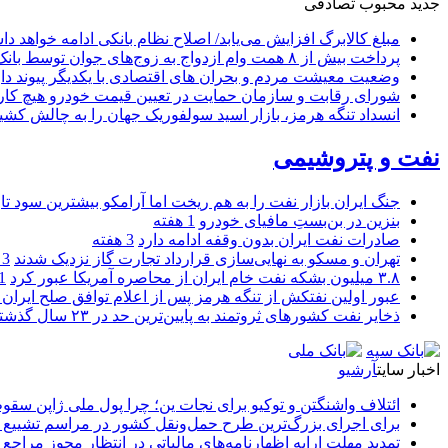
جدید
محبوب
تصادفی
مبلغ کالابرگ افزایش می‌یابد/ اصلاح نظام بانکی ادامه خواهد د
پرداخت بیش از ۸ همت وام ازدواج به زوج‌های جوان توسط بانک ملی ایران
وضعیت معیشت مردم و بحران های اقتصادی با یکدیگر پیوند دار
شورای رقابت و سازمان حمایت در تعیین قیمت خودرو هیچ کاره
انسداد تنگه هرمز، بازار اسید سولفوریک جهان را به چالش کشی
نفت و پتروشیمی
جنگ ایران بازار نفت را به هم ریخت اما آرامکو بیشترین سود تا
بنزین در بن‌بستِ مافیای خودرو
1 هفته
صادرات نفت ایران بدون وقفه ادامه دارد
3 هفته
تهران و مسکو به نهایی‌سازی قرارداد تجارت گاز نزدیک شدند
3 هفته
۳.۸ میلیون بشکه نفت خام ایران از محاصره آمریکا عبور کرد
1 ما
عبور اولین نفتکش از تنگه هرمز پس از اعلام توافق صلح ایران و
ذخایر نفت کشورهای ثروتمند به پایین‌ترین حد در ۲۳ سال گذشته رسید
اخبار سایت
آرشیو
ائتلاف واشنگتن و توکیو برای نجات ین؛ چرا پول ملی ژاپن سقو
برای اجرای بزرگ‌ترین طرح حمل‌ونقل کشور در مراسم تشییع آ
تمدید مهلت ارایه اظهارنامه‌های مالیاتی در انتظار مجوز مراجع 