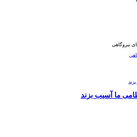
اهی
امی ما آسیب بزند