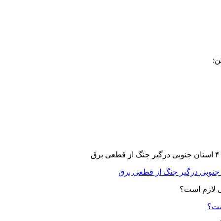
ن:
ست؟