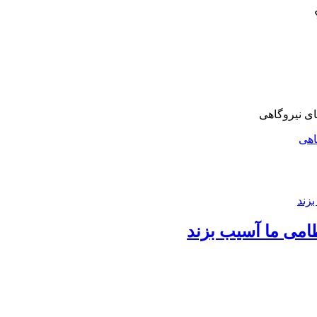
اهی
امی ما آسیب بزند