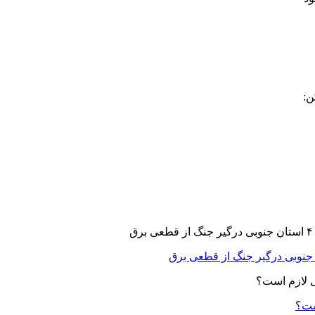
ن:
ست؟