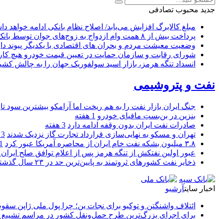
جدید
محبوب
تصادفی
مبلغ کالابرگ افزایش می‌یابد/ اصلاح نظام بانکی ادامه خواهد د
پرداخت بیش از ۸ همت وام ازدواج به زوج‌های جوان توسط بانک ملی ایران
وضعیت معیشت مردم و بحران های اقتصادی با یکدیگر پیوند دار
شورای رقابت و سازمان حمایت در تعیین قیمت خودرو هیچ کاره
انسداد تنگه هرمز، بازار اسید سولفوریک جهان را به چالش کشی
نفت و پتروشیمی
جنگ ایران بازار نفت را به هم ریخت اما آرامکو بیشترین سود تا
بنزین در بن‌بستِ مافیای خودرو
1 هفته
صادرات نفت ایران بدون وقفه ادامه دارد
3 هفته
تهران و مسکو به نهایی‌سازی قرارداد تجارت گاز نزدیک شدند
3 هفته
۳.۸ میلیون بشکه نفت خام ایران از محاصره آمریکا عبور کرد
1 ما
عبور اولین نفتکش از تنگه هرمز پس از اعلام توافق صلح ایران و
ذخایر نفت کشورهای ثروتمند به پایین‌ترین حد در ۲۳ سال گذشته رسید
اخبار سایت
آرشیو
ائتلاف واشنگتن و توکیو برای نجات ین؛ چرا پول ملی ژاپن سقو
برای اجرای بزرگ‌ترین طرح حمل‌ونقل کشور در مراسم تشییع آ