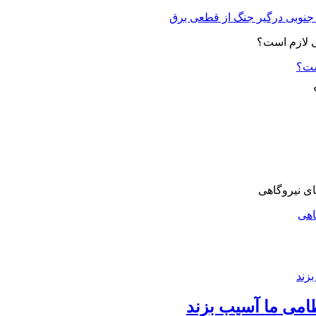
ست؟
اهی
امی ما آسیب بزند