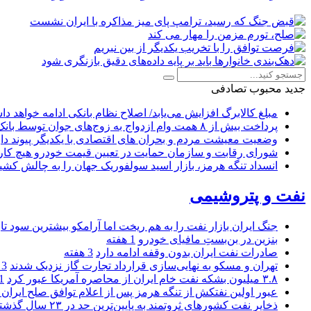
جدید
محبوب
تصادفی
مبلغ کالابرگ افزایش می‌یابد/ اصلاح نظام بانکی ادامه خواهد د
پرداخت بیش از ۸ همت وام ازدواج به زوج‌های جوان توسط بانک ملی ایران
وضعیت معیشت مردم و بحران های اقتصادی با یکدیگر پیوند دار
شورای رقابت و سازمان حمایت در تعیین قیمت خودرو هیچ کاره
انسداد تنگه هرمز، بازار اسید سولفوریک جهان را به چالش کشی
نفت و پتروشیمی
جنگ ایران بازار نفت را به هم ریخت اما آرامکو بیشترین سود تا
بنزین در بن‌بستِ مافیای خودرو
1 هفته
صادرات نفت ایران بدون وقفه ادامه دارد
3 هفته
تهران و مسکو به نهایی‌سازی قرارداد تجارت گاز نزدیک شدند
3 هفته
۳.۸ میلیون بشکه نفت خام ایران از محاصره آمریکا عبور کرد
1 ما
عبور اولین نفتکش از تنگه هرمز پس از اعلام توافق صلح ایران و
ذخایر نفت کشورهای ثروتمند به پایین‌ترین حد در ۲۳ سال گذشته رسید