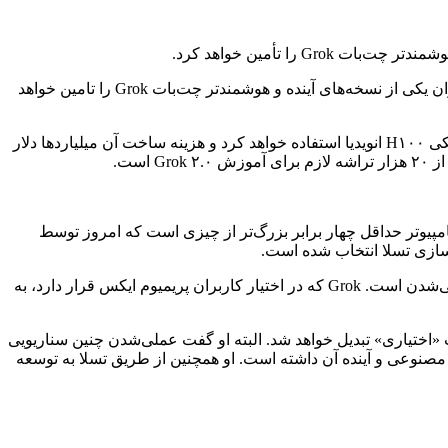
گزارشی تازه ادعا می‌کند که ایلان ماسک اخیرا به سرمایه‌گذاران گفته است استارتاپ xAI می‌خواهد تا پاییز ۲۰۲۵ ابرکامپیوتری بسازد که توان یکی از نسخه‌های آینده و هوشمندتر چت‌بات Grok را تامین خواهد
طبق گزارش وب‌سایت The Information، ابرکامپیوتری که ایلان ماسک می‌خواهد برای نسخه آینده Grok بسازد از ده‌ها هزار پردازشگر گرافیکی H۱۰۰ انویدیا استفاده خواهد کرد و هزینه ساخت آن میلیاردها دلار
پیوتر حداقل چهار برابر بزرگ‌تر از چیزی است که امروز توسط
جدیدترین نسخه چت‌بات هوش مصنوعی Grok یعنی نسخه ۱.۵ در ماه فروردین معرفی شد. این سیستم حالا درحال حرکت به‌سمت چندوجهی‌شدن است. Grok که در اختیار کاربران پریمیوم ایکس قرار دارد، به
 «اختیاری» تبدیل خواهد شد. البته او گفت عملی‌شدن چنین سناریویی
 مصنوعی و آینده آن داشته است. او همچنین از طریق تسلا به توسعه