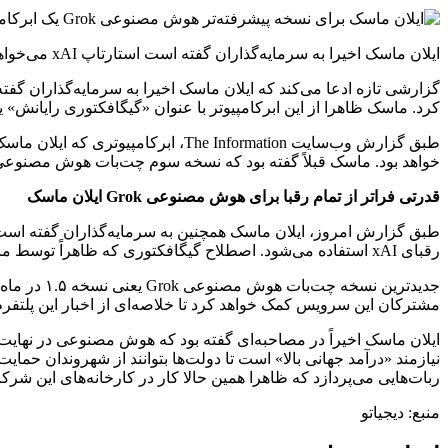
ایلان ماسک اخیرا به سرمایه‌گذاران گفته است استارتاپ xAI می‌خواهد تا پاییز ۲۰۲۵ ابرکامپیوتری بسازد که توان یکی از نسخه‌های آینده و هوشمندتر چت‌بات Grok را تأمین خواهد کرد.
کرد. ماسک ظاهرا از این ابرکامپیوتر با عنوان «گیگافکتوری رایانش» 
خواهد بود. ماسک قبلاً گفته بود که نسخه سوم چت‌بات هوش مصنوعی xAI به حداقل ۱۰۰ هزار تراشه نیاز دارد که این مقدار پنج برابر بیشتر از ۲۰ هزار تراشه لازم برای آموزش Grok ۲.۰ 
قدرتی فراتر از تمام رقبا برای هوش مصنوعی Grok ایلان ماسک
طبق گزارش امروز، ایلان ماسک همچنین به سرمایه‌گذاران گفته است 
رقبای xAI استفاده می‌شود. اصطلاح گیگافکتوری که ظاهراً توسط ماسک برای این سیستم استفاده شده، با الهام از نام کارخانه‌های خودروسازی تسلا انتخاب شده است.
مشترکان این سرویس کمک خواهد کرد تا خلاصه‌ای از اخبار این پلتفرم 
ایلان ماسک اخیراً در مصاحبه‌ای گفته بود که هوش مصنوعی در نهایت 
نیازمند «درآمد جهانی بالا» است تا دولت‌ها بتوانند از شهروندان ح
ربات‌هایی می‌پردازد که ظاهرا همین حالا کار در کارخانه‌های این شرک
منبع: دیجیاتو