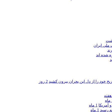
اشت
ند
 شده اند
د
ریخ خود را از دل این بحران بیرون کشید
2 روز
ه
 آمریکا
1 ماه
1 ماه