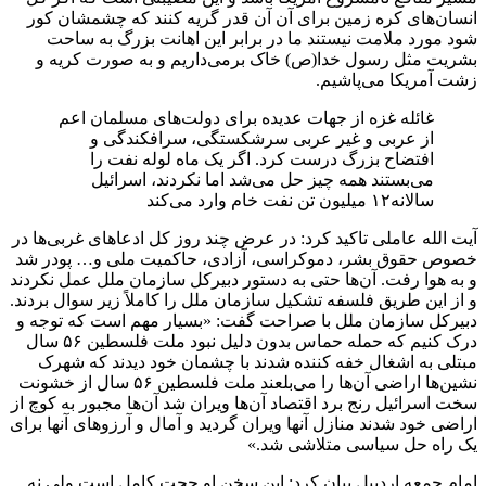
انسان‌های کره زمین برای آن آن قدر گریه کنند که چشمشان کور
شود مورد ملامت نیستند ما در برابر این اهانت بزرگ به ساحت
بشریت مثل رسول خدا(ص) خاک برمی‌داریم و به صورت کریه و
زشت آمریکا می‌پاشیم.
غائله غزه از جهات عدیده برای دولت‌های مسلمان اعم
از عربی و غیر عربی سرشکستگی، سرافکندگی و
افتضاح بزرگ درست کرد. اگر یک ماه لوله نفت را
می‌بستند همه چیز حل می‌شد اما نکردند، اسرائیل
سالانه۱۲ میلیون تن نفت خام وارد می‌کند
آیت الله عاملی تاکید کرد: در عرض چند روز کل ادعاهای غربی‌ها در
خصوص حقوق بشر، دموکراسی، آزادی، حاکمیت ملی و… پودر شد
و به هوا رفت. آن‌ها حتی به دستور دبیرکل سازمان ملل عمل نکردند
و از این طریق فلسفه تشکیل سازمان ملل را کاملاً زیر سوال بردند.
دبیرکل سازمان ملل با صراحت گفت: «بسیار مهم است که توجه و
درک کنیم که حمله حماس بدون دلیل نبود ملت فلسطین ۵۶ سال
مبتلی به اشغال خفه کننده شدند با چشمان خود دیدند که شهرک
نشین‌ها اراضی آن‌ها را می‌بلعند ملت فلسطین ۵۶ سال از خشونت
سخت اسرائیل رنج برد اقتصاد آن‌ها ویران شد آن‌ها مجبور به کوچ از
اراضی خود شدند منازل آنها ویران گردید و آمال و آرزوهای آنها برای
یک راه حل سیاسی متلاشی شد.»
امام جمعه اردبیل بیان کرد: این سخن او حجت کامل است ولی نه