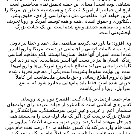
اشتباهی بوده است! معنای این جمله تحمیق تمام مخاطبین است.
تاریخ این جمله را از آمریکا ثبت کرد و همیشه به خاطر آن آمریکا را
نفرین خواهد کرد. مفاهیمی مثل دموکراسی، آزادی، حقوق بشر،
دیکتاتوری و حقوق انسانی همه و همه توسط آمریکا و اروپا تحریف
شده و به مفاهیم جدیدی وضع شده است این یک جنایت بزرگ
نابخشودنی است.
وی افزود: ما باور نمی‌کردیم مفاهیمی مثل عمد و خطا نیز تاویل
شود. تمام کلمات قدسی و اجتماعی در دست آمریکا و اروپا اسیر
شده است. اسیران آنها فقط انسان‌ها نیستند بلکه مفاهیم اساسی
زندگی انسان‌ها نیز در دست آنها اسیر شده‌است. آنچه در دنیا این
کلمات را معنی می‌کند مصالح نامشروع آمریکایی‌ها و اروپایی‌ها
است این نهایت سقوط بشریت است یکی از مفاهیم تحریف شده
عنوان لزوم اطلاع رسانی و حق دانستن ملت‌هاست این کاملاً
تحریف شده است فقط باید پیام‌هایی مخابره شود که به نفع
اسرائیل، اروپا و آمریکاست.
امام جمعه اردبیل در پایان گفت: افتضاح دوم برای روسای
کشورهای اسلامی است غائله غزه از جهات عدیده برای دولت‌های
مسلمان اعم از عربی و غیر عربی سرشکستگی، سرافکندگی و
افتضاح بزرگ درست کرد. اگر یک ماه لوله نفت را می‌بستند همه
چیز حل می‌شد اما نکردند. رژیم صهیونیستی سالانه۱۲ میلیون تن
نفت خام وارد می‌کند یک کشور منطقه ما ۴۰ درصد نفت خام مورد
نیاز این رژیم غاصب را تامین می‌کند قبلاً شاه این کار را می‌کرد.