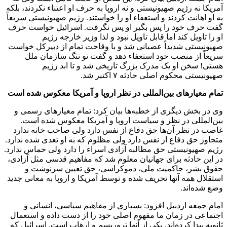
آمریکا نه رژیم صهیونیستی و نه اروپا به حرف او اعتناء نکردند، بلکه
به او اهانت کردند و استعفاء او را خواستند. رژیم صهیونیستی سریعاً
گفت حرف خود را پس بگیر او پس نگرفت. اسرائیل خواست حرف
او را تاویل کند اما قابل تاویل نبود و لذا وزیر خارجه رژیم
صهیونیستی شدیداً عصبانی شد و با وقاحت تمام از دبیرکل خواست
سریعاً از منصب خود استعفاء دهد و گفت تو ننگ سازمان ملل
هستی! سخن او یک مدرک بزرگ تاریخی شد و تا ابد رژیم
صهیونیستی محکوم اصلی حادثه ۷ اکتبر شد.
تمام معیارهای بین‌المللی در نظر اروپا و آمریکا معکوس شده است
وی در بخش دیگری از خطبه‌ها بیان کرد: تمام معیارهای رسمی و
بین‌المللی در نظر و سیاست اروپا و آمریکا معکوس شده است.
غاصب در نظر آن‌ها حق دفاع از نفس دارد ولی صاحب خانه ندارد
متجاوز حق دفاع از نفس دارد ولی مظلوم که به او تعدی شده ندارد.
رژیم صهیونیستی حق مطالبه آزادی اسراء را دارد ولی حماس ندارد.
در این حادثه برای جهانیان معلوم شد که مفاهیم قدسی مثل آزادی،
حقوق بشر، حاکمیت ملی، دموکراسی، حق تعیین سرنوشت و
استقلال همه آنها تحریف شده و توسط آمریکا و اروپا به معانی جدید
وضع شده‌اند.
امام جمعه اردبیل افزود: بسیاری از مفاهیم سیاسی، انسانی و
اجتماعی در زمان ما مفهوم اصلی خود را از دست داده و استعمال
ثانویه پیدا کرده‌اند. یکی از آنها تروریسم و ارهاب است. اسرائیل که