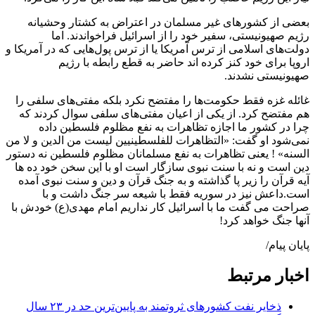
بعضی از کشورهای غیر مسلمان در اعتراض به کشتار وحشیانه
رژیم صهیونیستی، سفیر خود را از اسرائیل فراخواندند. اما
دولت‌های اسلامی از ترس آمریکا یا از ترس پول‌هایی که در آمریکا و
اروپا برای خود کنز کرده اند حاضر به قطع رابطه با رژیم
صهیونیستی نشدند.
غائله غزه فقط حکومت‌ها را مفتضح نکرد بلکه مفتی‌های سلفی را
هم مفتضح کرد. از یکی از اعیان مفتی‌های سلفی سوال کردند که
چرا در کشور ما اجازه تظاهرات به نفع مظلوم فلسطین داده
نمی‌شود او گفت: «التظاهرات للفلسطینیین لیست من الدین و لا من
السنه» ! یعنی تظاهرات به نفع مسلمانان مظلوم فلسطین نه دستور
دین است و نه با سنت نبوی سازگار است او با این سخن خود ده ها
آیه قرآن را زیر پا گذاشته و به جنگ قرآن و دین و سنت نبوی آمده
است.داعش نیز در سوریه فقط با شیعه سر جنگ داشت و با
صراحت می گفت ما با اسرائیل کار نداریم امام مهدی(ع) خودش با
آنها جنگ خواهد کرد!
پایان پیام/
اخبار مرتبط
ذخایر نفت کشورهای ثروتمند به پایین‌ترین حد در ۲۳ سال