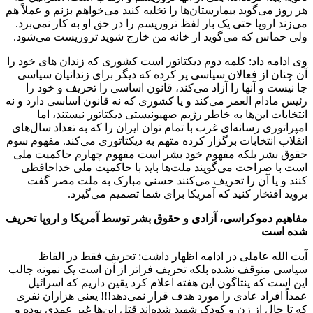
هر روز می‌گوید بیمارستان‌ها را تخلیه کنید می‌خواهم بزنم و عملاً هم
می‌زند اروپا حتی یک بار لفظ تروریسم را در حق او به کار نمی‌برد.
ولی حماس که می‌گوید از خانه من خارج شوید تروریست می‌شود.
وی ادامه داد: کلمه دوم دیکتاتور است کشوری که زندان های خود را
آن چنان از فعالان سیاسی پر کرده که دیگر برای زندانیان سیاسی
جا نیست و آنها را آزاد می‌کند، قانون اساسی را تحریف و خود را
رئیس مادام العمر می‌کند و یا کشوری که نه قانون اساسی دارد و نه
انتخابات این‌ها به خاطر رژیم صهیونیستی دیکتاتور نیستند، اما
امپراتوری رسانه‌ای غرب با تمام توان ایران را که به تعداد سال‌های
انقلاب انتخابات برگزار کرده متهم به دیکتاتوری می‌کند. مفهوم سوم
حقوق بشر بلکه مفهوم خود بشر است مفهوم چهارم حاکمیت ملی
است با صراحت می‌گویند ملت‌ها باید با حاکمیت ملی خداحافظی
کنند و یا آن را تحریف می‌کنند حسنی مبارک به ملت مصر گفت
بروید افتخار کنید که آمریکا برای شما تصمیم می‌گیرد.
مفاهیم دموکراسی، آزادی و حقوق بشر توسط آمریکا و اروپا تحریف
شده است
آیت الله عاملی در ادامه اظهار داشت: تحریف فقط در الفاظ
سیاسی متوقف نشده بلکه تحریف فراتر از آن است یک نمونه جالب
این است که پنتاگون این هفته اعلام کرد یقین داریم که اسرائیل
عمداً افراد عادی را مورد هدف قرار نمی‌دهد!!! یعنی هزاران نفری
که تا حال از زن و کودک شهید شده‌اند قتل این‌ها غیر عمدی بوده و