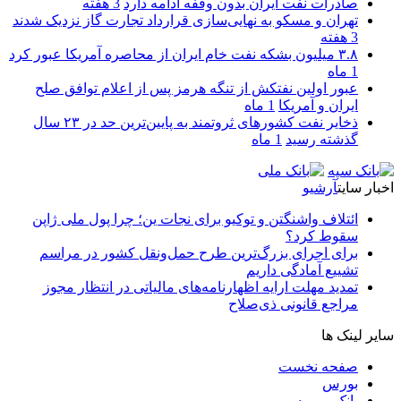
صادرات نفت ایران بدون وقفه ادامه دارد
3 هفته
تهران و مسکو به نهایی‌سازی قرارداد تجارت گاز نزدیک شدند
3 هفته
۳.۸ میلیون بشکه نفت خام ایران از محاصره آمریکا عبور کرد
1 ماه
عبور اولین نفتکش از تنگه هرمز پس از اعلام توافق صلح
ایران و آمریکا
1 ماه
ذخایر نفت کشورهای ثروتمند به پایین‌ترین حد در ۲۳ سال
گذشته رسید
1 ماه
اخبار سایت
آرشیو
ائتلاف واشنگتن و توکیو برای نجات ین؛ چرا پول ملی ژاپن
سقوط کرد؟
برای اجرای بزرگ‌ترین طرح حمل‌ونقل کشور در مراسم
تشییع آمادگی داریم
تمدید مهلت ارایه اظهارنامه‌های مالیاتی در انتظار مجوز
مراجع قانونی ذی‌‏صلاح
سایر لینک ها
صفحه نخست
بورس
بانک و بیمه