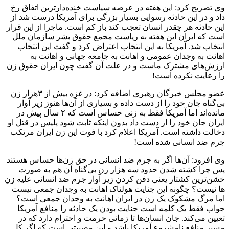
وی تصریح کرد: این هفته در عرصه سیاست خنده‌دارترین اتفاق رخ
داد و در این حادثه رسوایی بسیار بزرگی برای آمریکا درست شد از
این حادثه هر چقدر انسان تعجب کند باز کم است. ماجرا از این قرار
است که ایران این هفته به ریاست مجمع حقوق بشر سازمان ملل
انتخاب شد. آمریکا به این انتخاب اعتراض کرد و گفت این انتخاب
اهانت به وجدان عمومی و اهانت به جامعه جهانی و اهانت به
ارزش‌های مشترک ماست و در علت آن گفت چون ایران حقوق زن
را رعایت نکرده است!
عضو مجلس خبرگان رهبری اضافه کرد: در غزه بیش از ۳هزار زن
بی‌گناه جان خود را از دست داده و بسیاری از آن‌ها هنوز زیر آوار
مانده‌اند اما آمریکا فقط به زنی حساس است که ۲ سال پیش در
ایران جان خود را از دست داد بدون اینکه ثابت شود پلیس در قتل او
دخالت داشته است. آمریکا اعلام کرد با فوت این زن ایران مرتکب
جرم ضد انسانی شده است!
وی افزود: آن‌ها اگر به جرم ضد انسانی در حق زن‌ها حساس هستند
پس چرا کشته شدن حدود سه هزار زن بی‌گناه آن هم به صورت
خشن‌ترین کشتار یعنی دفن کردن زیر آوار جرم ضد انسانی علیه زن
ها نیست؟ چگونه این جنایت هولناک اهانت به وجدان جمعی نیست
اما مرگ مشکوک یک زن در ایران اهانت به وجدان جمعی است؟
جواب فقط یک کلمه است جنایت بودن یک حادثه را منافع آمریکا
تعیین می‌کند. جان انسان‌ها تا زمانی حرمت و احترام دارد که در
مسیر منافع نامشروع آمریکا باشد و این مصیبتی است که اگر کل