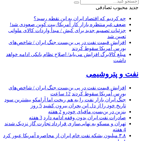
جدید
محبوب
تصادفی
چه کردیم که اقتصاد ایران به این نقطه رسید؟
ضعف غیرمنتظره بازار کار آمریکا/ بیت کوین صعودی شد!
جزئیات تصمیم جدید برای کیش / مبدأ واردات کالای ملوانی
تعیین شد
افزایش قیمت نفت در پی بن‌بست جنگ ایران / شاخص‌های
بورس آمریکا سقوط کردند
مبلغ کالابرگ افزایش می‌یابد/ اصلاح نظام بانکی ادامه خواهد
داشت
نفت و پتروشیمی
افزایش قیمت نفت در پی بن‌بست جنگ ایران / شاخص‌های
بورس آمریکا سقوط کردند
12 ساعت
جنگ ایران بازار نفت را به هم ریخت اما آرامکو بیشترین سود
تاریخ خود را از دل این بحران بیرون کشید
5 روز
بنزین در بن‌بستِ مافیای خودرو
2 هفته
صادرات نفت ایران بدون وقفه ادامه دارد
3 هفته
تهران و مسکو به نهایی‌سازی قرارداد تجارت گاز نزدیک شدند
4 هفته
۳.۸ میلیون بشکه نفت خام ایران از محاصره آمریکا عبور کرد