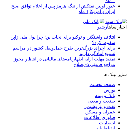
1 ماه
عبور اولین نفتکش از تنگه هرمز پس از اعلام توافق صلح
ایران و آمریکا
1 ماه
اخبار سایت
آرشیو
ائتلاف واشنگتن و توکیو برای نجات ین؛ چرا پول ملی ژاپن
سقوط کرد؟
برای اجرای بزرگ‌ترین طرح حمل‌ونقل کشور در مراسم
تشییع آمادگی داریم
تمدید مهلت ارایه اظهارنامه‌های مالیاتی در انتظار مجوز
مراجع قانونی ذی‌‏صلاح
سایر لینک ها
صفحه نخست
بورس
بانک و بیمه
صنعت و معدن
نفت و پتروشیمی
عمران و مسکن
فناوری اطلاعات
انتصابات
ارتباط با ما