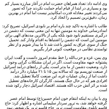
وی ادامه داد: تعداد همراهان حضرت امام در آغاز مبارزه بسیار کم
بود و بسیاری در ابتدا از قیام امام حمایت نکردند چرا که تصور
می‌کردند تغییر معادله قدرت امکانپذیر نیست اما امام در بهترین
زمان، دقیق‌ترین تصمیم را اتخاذ کرد.
طائب با اشاره به تاکید چند باره امام بر نابودی اسرائیل، تصریح کرد:
امدادرسانی خداوند به مومنین تنها به این معنی نیست که دشمن در
درگیری مستقیم نابود شود بلکه یکی از بالاترین مددهای الهی برای
مومنین این است که دشمن را اشتباها به اقدام وادار کند. تحمیل
جنگ از سوی عراق به کشور باعث شد تا ما بیدار شویم و از نظر
توانمندی نظامی در موقعیت کنونی قرار بگیریم.
وی یمن، غزه و حزب‌الله را خط مقدم امروز دانست و گفت: ایران
پشتوانه جبهه مقاومت است. اگر در ایران مشکلات گرانی وجود
دارد، وضعیت دشمن از ما بدتر است. یکی از راه‌های درآمد اسرائیل
از صنعت توریسم بود که سالانه بین ۱۵ تا ۲۱ میلیارد دلار درآمد
داشت اما از زمان عملیات غزه، این صنعت کاملا تعطیل شد.
افرادی هم که در حال جنگ هستند، کارگران کارخانه‌های تعطیل
شده بر اثر آتش حزب الله هستند. اقتصاد اسرائیل دچار رکود شده
است.
وی با بیان به اینکه انتقام خون امام حسین(ع) توسط امام عصر
گرفته خواهد شد، به ترور سردار سلیمانی اشاره و اظهار کرد: حاج
قاسم تابلوی مقاومت است. ترور حاج قاسم ترور یک شخص نبود