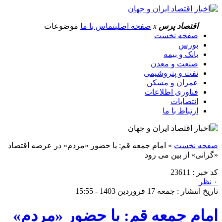
اقتصاد پرس
x
صفحه اصلی
تماس با ما
موضوعات
صفحه نخست
بورس
بانک و بیمه
صنعت و معدن
نفت و پتروشیمی
عمران و مسکن
فناوری اطلاعات
انتصابات
ارتباط با ما
صفحه نخست
»
امام جمعه قم: با حضور «مردم» در عرصه اقتصاد
«گرانی» از بین می رود
کد خبر : 23611
۰ نظر
تاریخ انتشار : جمعه 17 فروردین 1403 - 15:55
امام جمعه قم: با حضور «مردم»