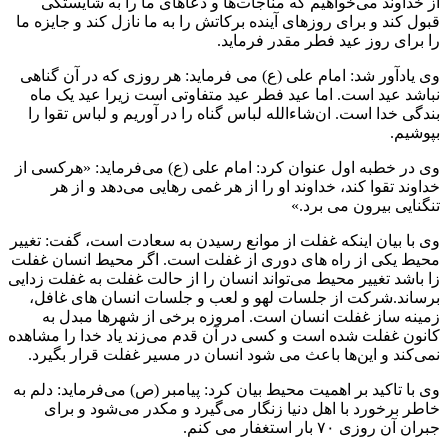
از خداوند می‌خواهیم که مناجات‌ها و دعاهای ما را به شایستگی
قبول کند و برای روزهای آینده برکاتش را به ما نازل کند و جایزه ما
را برای روز عید فطر مقدر فرماید.
وی یادآور شد: امام علی (ع) می فرماید: هر روزی که در آن گناهی
نباشد عید است. اما عید فطر عید متفاوتی است زیرا عید یک ماه
بندگی خدا است. ان‌شاءالله لباس گناه را در آوریم و لباس تقوا را
بپوشیم.
وی در خطبه اول عنوان کرد: امام علی (ع) می‌فرماید: «هرکسی از
خداوند تقوا کند، خداوند او را از هر غمی رهایی می‌دهد و از هر
تنگنایی بیرون می برد.»
وی با بیان اینکه غفلت از موانع رسیدن به سعادت است، گفت: تغییر
محیط یکی از راه های دوری از غفلت است. اگر محیط انسان غفلت
زا باشد تغییر محیط می‌تواند انسان را از حالت غفلت به غفلت زدایی
برساند.شرکت از جلسات لهو و لعب و جلسات انسان های غافل،
زمینه ساز غفلت انسان است. امروزه برخی از شهرها مبدل به
کانون غفلت شده است و کسی در آن قدم می‌زند یاد خدا را مشاهده
نمی‌کند و این‌ها باعث می شود انسان در مسیر غفلت قرار بگیرد.
وی با تاکید بر اهمیت محیط بیان کرد: پیامبر (ص) می‌فرماید: دلم به
خاطر برخورد با اهل دنیا زنگار می‌گیرد و مکدر می‌شود و برای
جبران آن روزی ۷۰ بار استغفار می کنم.