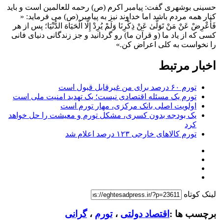
حسینی بوشهری گفت: پیامبر اکرم (ص) رحمه للعالمین است و باید
کنار همه مردم باشد اما خداوند نیز به پیامبر (ص) می فرماید: «
فَأَعْرِضْ عَنْ مَنْ تَوَلَّیٰ عَنْ ذِکْرِنَا وَلَمْ یُرِدْ إِلَّا الْحَیَاهَ الدُّنْیَا؛ پس از هر
کسی که از یاد ما (و قرآن ما) رو گردانید و جز زندگانی دنیای فانی
را نخواست به کلی اعراض کن.»
اخبار مرتبط
تورم ۶۰ درصد برای من غیرقابل قبول است
تورم یک مسئله اقتصادی نیست؛ یک تهدید امنیت ملی است
اولویت اصلی بانک مرکزی، مهار تورم است
یک بودجه بدون کسری، مشکل تورم و معیشت را حل خواهد
کرد
تورم کالاهای خارجی ۱۲۳ درصد اعلام شد
لینک کوتاه
برچسب ها :
اقتصاد دولتی
،
تورم
،
گرانی