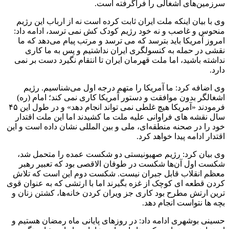
سرزمین‌های‌ اشغالی را فراگرفته است.
وی با بیان اینکه ملت ایران ثابت کرده است نه از ارباب این رژیم
منحوس و غاصب و نه خود رژیم کودک کش نمی‌ ترسد، ادامه داد:
امروز آمریکا باید بترسد که می ترسد و مرتب پیام می‌دهد که ما
نقشی در حمله به کنسولگری ایران نداشتیم و پس به ما کاری
نداشته باشید، اما ملت قهرمان ایران تا انتقام نگیرد دست بر نمی
دارد.
وی اضافه کرد: ما آمریکا را متهم درجه اول می‌شناسیم. رژیم
اشغالگر بدون موافقت و دستور آمریکا کاری نمی کند؛ امام (ره)
فرمودند «آمریکا هیچ غلطی نمی تواند انجام دهد» و در طول این ۴۵
سال نقشه های فراوانی علیه ملت ما کشیدند اما این ملت اقتدار
خود را در صحنه منطقه‌ای، ملی و بین المللی نشان داده است و این
اقتدار ادامه پیدا خواهد کرد.
وی بیان کرد: رژیم صهیونیستی دو شکست عمده را متحمل شد،
شکست اول آن‌ها شکست در طوفان الاقصی بود که تعبیر رهبر
معظم انقلاب قابل جبران نیست. شکست دوم این است که تلاش
کردن قطعه ای کوچک از غزه بگیرند اما با ارتشی که به عنوان قوی
ترین ارتش مطرح بود کاری جز ویران کردن خانه‌ها، کشتن زنان و
بچه ها نتواست انجام دهد.
حسینی بوشهری ادامه داد: در روزهای پایانی ماه رمضان هستیم و