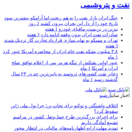
نفت و پتروشیمی
جنگ ایران بازار نفت را به هم ریخت اما آرامکو بیشترین سود
تاریخ خود را از دل این بحران بیرون کشید
2 روز
بنزین در بن‌بستِ مافیای خودرو
1 هفته
صادرات نفت ایران بدون وقفه ادامه دارد
3 هفته
تهران و مسکو به نهایی‌سازی قرارداد تجارت گاز نزدیک شدند
3 هفته
۳.۸ میلیون بشکه نفت خام ایران از محاصره آمریکا عبور کرد
1 ماه
عبور اولین نفتکش از تنگه هرمز پس از اعلام توافق صلح
ایران و آمریکا
1 ماه
ذخایر نفت کشورهای ثروتمند به پایین‌ترین حد در ۲۳ سال
گذشته رسید
1 ماه
اخبار سایت
آرشیو
ائتلاف واشنگتن و توکیو برای نجات ین؛ چرا پول ملی ژاپن
سقوط کرد؟
برای اجرای بزرگ‌ترین طرح حمل‌ونقل کشور در مراسم
تشییع آمادگی داریم
تمدید مهلت ارایه اظهارنامه‌های مالیاتی در انتظار مجوز