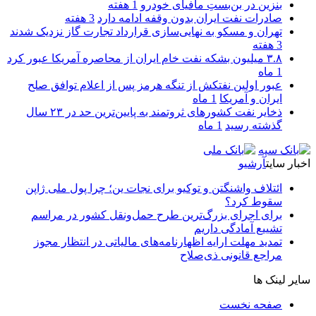
بنزین در بن‌بستِ مافیای خودرو
1 هفته
صادرات نفت ایران بدون وقفه ادامه دارد
3 هفته
تهران و مسکو به نهایی‌سازی قرارداد تجارت گاز نزدیک شدند
3 هفته
۳.۸ میلیون بشکه نفت خام ایران از محاصره آمریکا عبور کرد
1 ماه
عبور اولین نفتکش از تنگه هرمز پس از اعلام توافق صلح
ایران و آمریکا
1 ماه
ذخایر نفت کشورهای ثروتمند به پایین‌ترین حد در ۲۳ سال
گذشته رسید
1 ماه
اخبار سایت
آرشیو
ائتلاف واشنگتن و توکیو برای نجات ین؛ چرا پول ملی ژاپن
سقوط کرد؟
برای اجرای بزرگ‌ترین طرح حمل‌ونقل کشور در مراسم
تشییع آمادگی داریم
تمدید مهلت ارایه اظهارنامه‌های مالیاتی در انتظار مجوز
مراجع قانونی ذی‌‏صلاح
سایر لینک ها
صفحه نخست