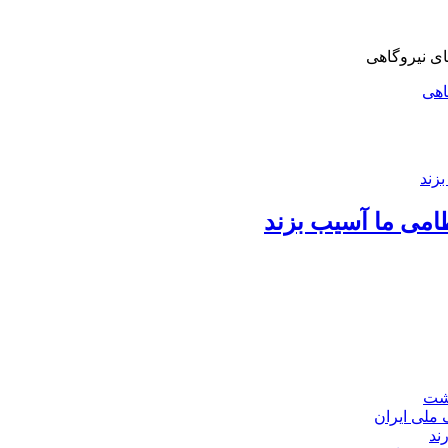
اهی
امی ما آسیب بزند
اشت
ند