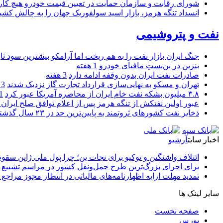
شورای رقابت و سازمان حمایت در تعیین قیمت خودرو هیچ کاره
انسداد تنگه هرمز، بازار اسید سولفوریک جهان را به چالش کشی
نفت و پتروشیمی
جنگ ایران بازار نفت را به هم ریخت اما آرامکو بیشترین سود تا
بنزین در بن‌بستِ مافیای خودرو
1 هفته
صادرات نفت ایران بدون وقفه ادامه دارد
3 هفته
تهران و مسکو به نهایی‌سازی قرارداد تجارت گاز نزدیک شدند
3 هفته
۳.۸ میلیون بشکه نفت خام ایران از محاصره آمریکا عبور کرد
1 ما
عبور اولین نفتکش از تنگه هرمز پس از اعلام توافق صلح ایران و
ذخایر نفت کشورهای ثروتمند به پایین‌ترین حد در ۲۳ سال گذشته رسید
اخبار سایت
آرشیو
ائتلاف واشنگتن و توکیو برای نجات ین؛ چرا پول ملی ژاپن سقو
برای اجرای بزرگ‌ترین طرح حمل‌ونقل کشور در مراسم تشییع آ
تمدید مهلت ارایه اظهارنامه‌های مالیاتی در انتظار مجوز مراجع 
سایر لینک ها
صفحه نخست
بورس