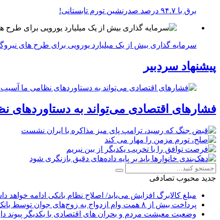
برق با ۹۴.۷ درصد صدرنشین تورم تابستانی!
سرمایه گذاری بیش از یک میلیارد یورویی برای طرح های نیروگ
پیشنهاد سردبیر
فشارهای اقتصادی می‌تواند به دستاوردهای نظ
جدید
محبوب
تصادفی
مبلغ کالابرگ افزایش می‌یابد/ اصلاح نظام بانکی ادامه خواهد د
پرداخت بیش از ۸ همت وام ازدواج به زوج‌های جوان توسط بانک ملی ایران
وضعیت معیشت مردم و بحران های اقتصادی با یکدیگر پیوند دار