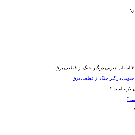
ن:
ست؟