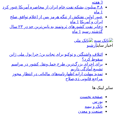
3 هفته
۳.۸ میلیون بشکه نفت خام ایران از محاصره آمریکا عبور کرد
1 ماه
عبور اولین نفتکش از تنگه هرمز پس از اعلام توافق صلح
ایران و آمریکا
1 ماه
ذخایر نفت کشورهای ثروتمند به پایین‌ترین حد در ۲۳ سال
گذشته رسید
1 ماه
اخبار سایت
آرشیو
ائتلاف واشنگتن و توکیو برای نجات ین؛ چرا پول ملی ژاپن
سقوط کرد؟
برای اجرای بزرگ‌ترین طرح حمل‌ونقل کشور در مراسم
تشییع آمادگی داریم
تمدید مهلت ارایه اظهارنامه‌های مالیاتی در انتظار مجوز
مراجع قانونی ذی‌‏صلاح
سایر لینک ها
صفحه نخست
بورس
بانک و بیمه
صنعت و معدن