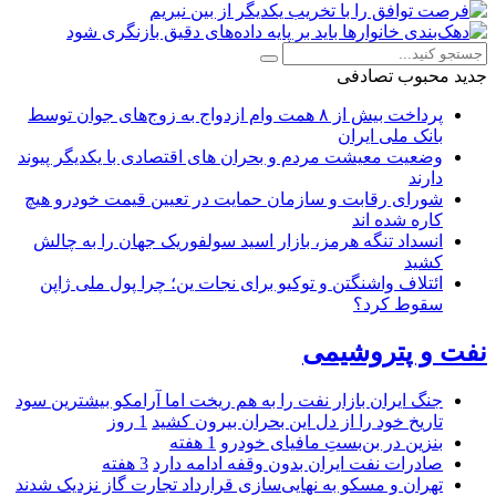
جدید
محبوب
تصادفی
پرداخت بیش از ۸ همت وام ازدواج به زوج‌های جوان توسط
بانک ملی ایران
وضعیت معیشت مردم و بحران های اقتصادی با یکدیگر پیوند
دارند
شورای رقابت و سازمان حمایت در تعیین قیمت خودرو هیچ
کاره شده اند
انسداد تنگه هرمز، بازار اسید سولفوریک جهان را به چالش
کشید
ائتلاف واشنگتن و توکیو برای نجات ین؛ چرا پول ملی ژاپن
سقوط کرد؟
نفت و پتروشیمی
جنگ ایران بازار نفت را به هم ریخت اما آرامکو بیشترین سود
تاریخ خود را از دل این بحران بیرون کشید
1 روز
بنزین در بن‌بستِ مافیای خودرو
1 هفته
صادرات نفت ایران بدون وقفه ادامه دارد
3 هفته
تهران و مسکو به نهایی‌سازی قرارداد تجارت گاز نزدیک شدند