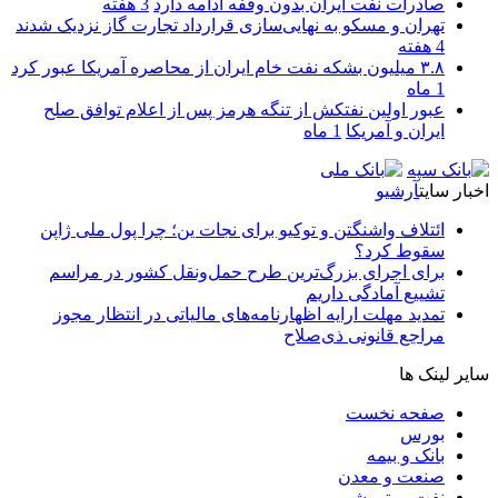
صادرات نفت ایران بدون وقفه ادامه دارد
3 هفته
تهران و مسکو به نهایی‌سازی قرارداد تجارت گاز نزدیک شدند
4 هفته
۳.۸ میلیون بشکه نفت خام ایران از محاصره آمریکا عبور کرد
1 ماه
عبور اولین نفتکش از تنگه هرمز پس از اعلام توافق صلح
ایران و آمریکا
1 ماه
اخبار سایت
آرشیو
ائتلاف واشنگتن و توکیو برای نجات ین؛ چرا پول ملی ژاپن
سقوط کرد؟
برای اجرای بزرگ‌ترین طرح حمل‌ونقل کشور در مراسم
تشییع آمادگی داریم
تمدید مهلت ارایه اظهارنامه‌های مالیاتی در انتظار مجوز
مراجع قانونی ذی‌‏صلاح
سایر لینک ها
صفحه نخست
بورس
بانک و بیمه
صنعت و معدن
نفت و پتروشیمی