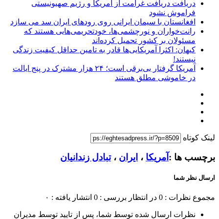
دریافت دریافت غرامت از آمریکا و رژیم صهیونیستی
فراموش نشود
افغانستان با سیمان ایرانی روی رودهای ایران سد می سازد
رانت‌خواران و نورچشمی‌ها، خودتحریمی‌هایی هستند که
مسئولان بر کشور تحمیل کرده‌اند
کیهان: اکثرا آمریکایی‌ها قادر به تامین حداقل کیفیت زندگی
نیستند!
آمریکا گرفتار بی‌برقی است؛ ۲۴ هزار مشترک در پنج ایالت
در خاموشی مطلق هستند
لینک کوتاه
برچسب ها :
آمریکا
،
ایران
،
تبادل زندانیان
ارسال نظر شما
مجموع نظرات : 0
در انتظار بررسی : 0
انتشار یافته : ۰
نظرات ارسال شده توسط شما، پس از تایید توسط مدیران