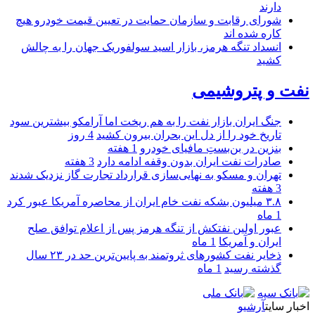
دارند
شورای رقابت و سازمان حمایت در تعیین قیمت خودرو هیچ
کاره شده اند
انسداد تنگه هرمز، بازار اسید سولفوریک جهان را به چالش
کشید
نفت و پتروشیمی
جنگ ایران بازار نفت را به هم ریخت اما آرامکو بیشترین سود
تاریخ خود را از دل این بحران بیرون کشید
4 روز
بنزین در بن‌بستِ مافیای خودرو
1 هفته
صادرات نفت ایران بدون وقفه ادامه دارد
3 هفته
تهران و مسکو به نهایی‌سازی قرارداد تجارت گاز نزدیک شدند
3 هفته
۳.۸ میلیون بشکه نفت خام ایران از محاصره آمریکا عبور کرد
1 ماه
عبور اولین نفتکش از تنگه هرمز پس از اعلام توافق صلح
ایران و آمریکا
1 ماه
ذخایر نفت کشورهای ثروتمند به پایین‌ترین حد در ۲۳ سال
گذشته رسید
1 ماه
اخبار سایت
آرشیو