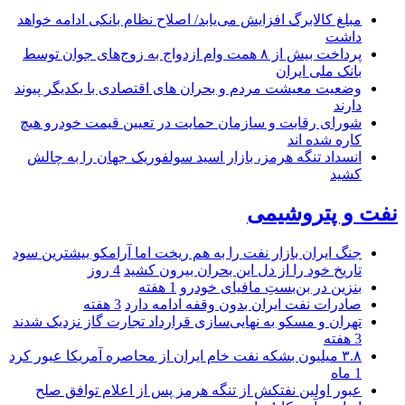
مبلغ کالابرگ افزایش می‌یابد/ اصلاح نظام بانکی ادامه خواهد
داشت
پرداخت بیش از ۸ همت وام ازدواج به زوج‌های جوان توسط
بانک ملی ایران
وضعیت معیشت مردم و بحران های اقتصادی با یکدیگر پیوند
دارند
شورای رقابت و سازمان حمایت در تعیین قیمت خودرو هیچ
کاره شده اند
انسداد تنگه هرمز، بازار اسید سولفوریک جهان را به چالش
کشید
نفت و پتروشیمی
جنگ ایران بازار نفت را به هم ریخت اما آرامکو بیشترین سود
تاریخ خود را از دل این بحران بیرون کشید
4 روز
بنزین در بن‌بستِ مافیای خودرو
1 هفته
صادرات نفت ایران بدون وقفه ادامه دارد
3 هفته
تهران و مسکو به نهایی‌سازی قرارداد تجارت گاز نزدیک شدند
3 هفته
۳.۸ میلیون بشکه نفت خام ایران از محاصره آمریکا عبور کرد
1 ماه
عبور اولین نفتکش از تنگه هرمز پس از اعلام توافق صلح