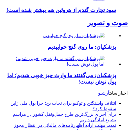
سود تجارت گندم از هروئین هم بیشتر شده است!
صوت و تصویر
پزشکیان: ما روی گنج خوابیدیم
پزشکیان: می‌گفتند ما وارث چیز خوبی شدیم؛ اما
پول توش نیست!
اخبار سایت
آرشیو
ائتلاف واشنگتن و توکیو برای نجات ین؛ چرا پول ملی ژاپن
سقوط کرد؟
برای اجرای بزرگ‌ترین طرح حمل‌ونقل کشور در مراسم
تشییع آمادگی داریم
تمدید مهلت ارایه اظهارنامه‌های مالیاتی در انتظار مجوز