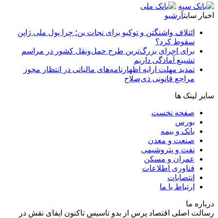
اخبار سایت
آرشیو
ائتلاف واشنگتن و توکیو برای نجات ین؛ چرا پول ملی ژاپن
سقوط کرد؟
برای اجرای بزرگ‌ترین طرح حمل‌ونقل کشور در مراسم
تشییع آمادگی داریم
تمدید مهلت ارایه اظهارنامه‌های مالیاتی در انتظار مجوز
مراجع قانونی ذی‌‏صلاح
سایر لینک ها
صفحه نخست
بورس
بانک و بیمه
صنعت و معدن
نفت و پتروشیمی
عمران و مسکن
فناوری اطلاعات
انتصابات
ارتباط با ما
درباره ما
رسالت اصلی اقتصاد پرس از بدو تاسیس تاکنون ایفای نقش در