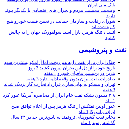
بانک ملی ایران
وضعیت معیشت مردم و بحران های اقتصادی با یکدیگر پیوند
دارند
شورای رقابت و سازمان حمایت در تعیین قیمت خودرو هیچ
کاره شده اند
انسداد تنگه هرمز، بازار اسید سولفوریک جهان را به چالش
کشید
نفت و پتروشیمی
جنگ ایران بازار نفت را به هم ریخت اما آرامکو بیشترین سود
تاریخ خود را از دل این بحران بیرون کشید
2 روز
بنزین در بن‌بستِ مافیای خودرو
1 هفته
صادرات نفت ایران بدون وقفه ادامه دارد
3 هفته
تهران و مسکو به نهایی‌سازی قرارداد تجارت گاز نزدیک شدند
3 هفته
۳.۸ میلیون بشکه نفت خام ایران از محاصره آمریکا عبور کرد
1 ماه
عبور اولین نفتکش از تنگه هرمز پس از اعلام توافق صلح
ایران و آمریکا
1 ماه
ذخایر نفت کشورهای ثروتمند به پایین‌ترین حد در ۲۳ سال
گذشته رسید
1 ماه