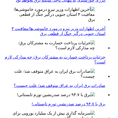
انرژی خورشیدی به تنهایی ناجی شبکه برق نخواهد بود
آخرین اظهارات وزیر نیرو درمورد خاموشی‌ها/معافیت ۴
استان جنوبی درگیر جنگ از قطعی برق
جزئیات پرداخت خسارت به مشترکان برق/ چه مدارکی لازم
است؟
صادرات برق ایران به عراق متوقف شد/ علت چیست؟
برق با ۹۴.۷ درصد صدرنشین تورم تابستانی!