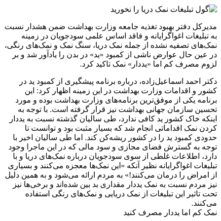
مدیرکل دفتر بهبود تغذیه جامعه وزارت بهداشت ضمن هشدار نسبت
به تبلیغات اغواگرایانه و فاقد اساس علمی سودجویان در زمینه
نمک‌های تصفیه نشده از جمله نمک دریا، سنگ نمک و نمک‌های رنگی،
در عین حال عوارض ناشی از کمبود «ید» در بدن را یادآور شد و بر
لزوم مصرف کم اما «یددار» نمک تاکید کرد.
دکتر احمد اسماعیل‌زاده، درباره برنامه پیشگیری از کمبود ید در
کشور و اقدامات وزارت بهداشت در این زمینه اظهار کرد: این
برنامه یکی از موفق‌ترین برنامه‌های وزارت بهداشت بوده و مورد
تحسین سازمان جهانی بهداشت نیز قرار گرفته است. با توجه به
اینکه خاک کشور ید کافی ندارد، طی سالیان گذشته نسبت به یددار
کردن نمک اقداماتی انجام شد که بسیار مثبت بود و توانست تا
حدودی کمبود ید را در کشور ریشه‌کن کند. اما طی سالیان اخیر با
توجه به گسترش فضای مجازی و سود مالی که در این ماجرا وجود
دارد، اطلاعات غلطی از سوی سودجویان درباره نمک‌های دریا و با
تبلیغات اغواگرایانه نظیر آنکه «این نمک‌ها معجزه می‌کنند و بسیاری
از امراض را درمان می‌کنند!» به مردم ارائه می‌شود و به همین دلیل
نیز مردم نسبت به نمک یددار مقداری بد بین شده‌اند و برخی‌ها نیز
تحت تاثیر این تبلیغات از نمک دریایی و نمک‌های رنگی استفاده
می‌کنند.
نمک کم اما یددار مصرف کنید