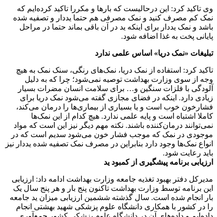
وی تاکید کرد: این درحالیست که بارها و مکررا تاکید کرده‌ایم که
نمک کم مصرف کنید و نمک مصرفی هم حتما یددار و تصفیه شده
باشد و نمک یددار برای اینکه ید در آن باقی بماند حتما در مراحل
پایانی پخت به غذا اضافه شود.
تبلیغات «نمک دریا» اساس علمی ندارد
تاکید کرد: استفاده از نمک دریا، نمک‌های رنگی، سنک نمک به هیچ
وجه از سوی وزارت بهداشت توصیه نمی‌شود؛ چرا که به دلیل
آلودگی با فلزات سنگین و… برای سلامت انسان مضرات بسیار
زیادی دارد. اینکه در فضای مجازی گفته می‌شود نمک دریا برای
فشارخون خوب است و یا بسیاری از بیماری‌ها را درمان می‌کند،
کاملا اشتباه است و پایه علمی ندارد. هیچ کدام از این نمک‌ها
نمی‌توانند درمان‌کننده باشند. نکته مهم دیگر نیز این است که مواد
موجودی در نمک که موجب فشار خون می‌شود سدیم است که در
انواع نمک‌ها وجود دارد بنابراین در مصرف نمک تصفیه شده یددار نیز
باید رعایت شود.
ارزیابی برنامه پیشگیری از کمبود ید
مدیرکل دفتر بهبود تغذیه جامعه وزارت بهداشت ادامه داد: ارزیابی
این برنامه توسط وزارت بهداشت تاکنون پنج بار و هر پنج سال یک
بار انجام شده است. سال گذشته ششمین ارزیابی میزان ید جامعه
را در کشور با همکاری دانشگاه علوم پزشکی شهید بهشتی انجام
داده‌ایم و داده‌های آن در دانشگاه علوم پزشکی کشور جمع‌آوری