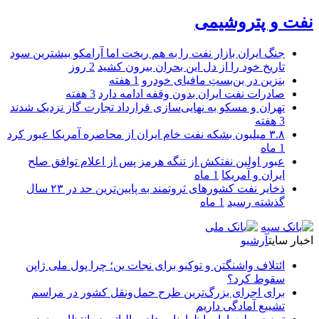
نفت و پتروشیمی
جنگ ایران بازار نفت را به هم ریخت اما آرامکو بیشترین سود
تاریخ خود را از دل این بحران بیرون کشید
2 روز
بنزین در بن‌بستِ مافیای خودرو
1 هفته
صادرات نفت ایران بدون وقفه ادامه دارد
3 هفته
تهران و مسکو به نهایی‌سازی قرارداد تجارت گاز نزدیک شدند
3 هفته
۳.۸ میلیون بشکه نفت خام ایران از محاصره آمریکا عبور کرد
1 ماه
عبور اولین نفتکش از تنگه هرمز پس از اعلام توافق صلح
ایران و آمریکا
1 ماه
ذخایر نفت کشورهای ثروتمند به پایین‌ترین حد در ۲۳ سال
گذشته رسید
1 ماه
اخبار سایت
آرشیو
ائتلاف واشنگتن و توکیو برای نجات ین؛ چرا پول ملی ژاپن
سقوط کرد؟
برای اجرای بزرگ‌ترین طرح حمل‌ونقل کشور در مراسم
تشییع آمادگی داریم