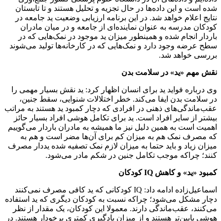
شده است و این داده‌ها در حال تجزیه و تحلیل هستند و تا تابستان
نتایج اعلام خواهد شد. در این برنامه ارزیابی وضعیت ید جامعه در
کودکان مدرسه به عنوان نماینده‌ای از جامعه و در میان مادران
باردار انجام شده و همینطور میزان ید موجود در نمک‌هایی که در
سطح عرضه وجود دارد و نمک‌هایی که در کارخانه‌ها تولید می‌شوند
بررسی خواهد شد.
نقش مهم «ید» در سلامت بدن
وی درباره فواید ید برای انسان اظهار کرد: ید نقش بسیار مهمی را
در سلامت بدن ایفا می‌کند. خطر اختلالات شنوایی، سقط جنین،
عقب‌ماندگی‌های ذهنی در افرادی که دچار کمبود ید هستند به مراتب
بیشتر از سایر افراد است. ید برای تکامل هوشی افراد بسیار حائز
اهمیت است به همین دلیل نیز ما همیشه به مادران باردار می‌گوییم
که مصرف نمک هم به میزان کم برای آن‌ها مضر است و هم به
میزان زیاد و باید حتما به میزان لازم نمک تصفیه شده یددار مصرف
کنند؛ چراکه موجب تکامل جنین در شکم مادر می‌شود.
کمبود «ید» و کاهش IQ کودکان
اسماعیل‌زاده ادامه داد: IQ کودکانی که ید کافی مصرف نمی‌کنند
دچار مشکل می‌شود؛ چراکه نسبت به کودکان دیگری که ید استفاده
می‌کنند، عقب‌ماندگی دارند. معمولا این کودکان، یک مقدار از نظر
هوشی پایین‌تر هستند و از میزان یادگیری کمتری برخودار هستند. در