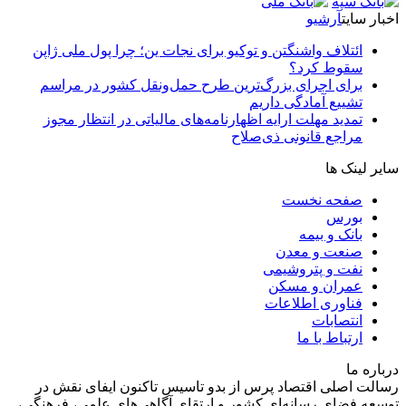
اخبار سایت
آرشیو
ائتلاف واشنگتن و توکیو برای نجات ین؛ چرا پول ملی ژاپن
سقوط کرد؟
برای اجرای بزرگ‌ترین طرح حمل‌ونقل کشور در مراسم
تشییع آمادگی داریم
تمدید مهلت ارایه اظهارنامه‌های مالیاتی در انتظار مجوز
مراجع قانونی ذی‌‏صلاح
سایر لینک ها
صفحه نخست
بورس
بانک و بیمه
صنعت و معدن
نفت و پتروشیمی
عمران و مسکن
فناوری اطلاعات
انتصابات
ارتباط با ما
درباره ما
رسالت اصلی اقتصاد پرس از بدو تاسیس تاکنون ایفای نقش در
توسعه فضای رسانه‌ای کشور و ارتقای آگاهی‌های علمی، فرهنگی،