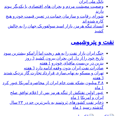
بانک ملی ایران
وضعیت معیشت مردم و بحران های اقتصادی با یکدیگر پیوند
دارند
شورای رقابت و سازمان حمایت در تعیین قیمت خودرو هیچ
کاره شده اند
انسداد تنگه هرمز، بازار اسید سولفوریک جهان را به چالش
کشید
نفت و پتروشیمی
جنگ ایران بازار نفت را به هم ریخت اما آرامکو بیشترین سود
تاریخ خود را از دل این بحران بیرون کشید
3 روز
بنزین در بن‌بستِ مافیای خودرو
1 هفته
صادرات نفت ایران بدون وقفه ادامه دارد
3 هفته
تهران و مسکو به نهایی‌سازی قرارداد تجارت گاز نزدیک شدند
3 هفته
۳.۸ میلیون بشکه نفت خام ایران از محاصره آمریکا عبور کرد
1 ماه
عبور اولین نفتکش از تنگه هرمز پس از اعلام توافق صلح
ایران و آمریکا
1 ماه
ذخایر نفت کشورهای ثروتمند به پایین‌ترین حد در ۲۳ سال
گذشته رسید
1 ماه