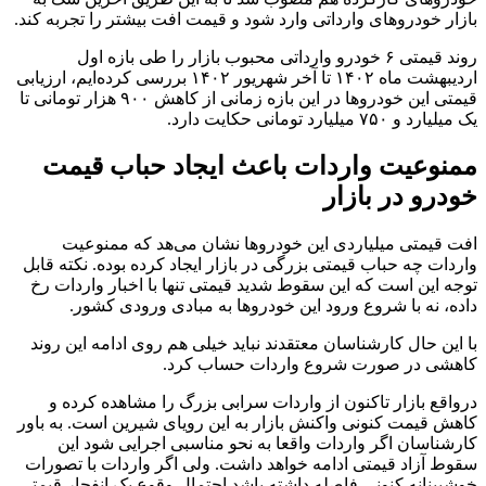
بازار خودرو‌های وارداتی وارد شود و قیمت افت بیشتر را تجربه کند.
روند قیمتی ۶ خودرو وارداتی محبوب بازار را طی بازه اول
اردیبهشت ماه ۱۴۰۲ تا آخر شهریور ۱۴۰۲ بررسی کرده‌ایم، ارزیابی
قیمتی این خودرو‌ها در این بازه زمانی از کاهش ۹۰۰ هزار تومانی تا
یک میلیارد و ۷۵۰ میلیارد تومانی حکایت دارد.
ممنوعیت واردات باعث ایجاد حباب قیمت
خودرو در بازار
افت قیمتی میلیاردی این خودرو‌ها نشان می‌هد که ممنوعیت
واردات چه حباب قیمتی بزرگی در بازار ایجاد کرده بوده. نکته قابل
توجه این است که این سقوط شدید قیمتی تنها با اخبار واردات رخ
داده، نه با شروع ورود این خودرو‌ها به مبادی ورودی کشور.
با این حال کارشناسان معتقدند نباید خیلی هم روی ادامه این روند
کاهشی در صورت شروع واردات حساب کرد.
درواقع بازار تاکنون از واردات سرابی بزرگ را مشاهده کرده و
کاهش قیمت کنونی واکنش بازار به این رویای شیرین است. به باور
کارشناسان اگر واردات واقعا به نحو مناسبی اجرایی شود این
سقوط آزاد قیمتی ادامه خواهد داشت. ولی اگر واردات با تصورات
خوشبینانه کنونی فاصله داشته باشد احتمال وقوع یک انفجار قیمتی