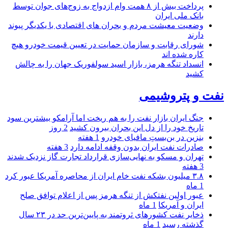
پرداخت بیش از ۸ همت وام ازدواج به زوج‌های جوان توسط
بانک ملی ایران
وضعیت معیشت مردم و بحران های اقتصادی با یکدیگر پیوند
دارند
شورای رقابت و سازمان حمایت در تعیین قیمت خودرو هیچ
کاره شده اند
انسداد تنگه هرمز، بازار اسید سولفوریک جهان را به چالش
کشید
نفت و پتروشیمی
جنگ ایران بازار نفت را به هم ریخت اما آرامکو بیشترین سود
تاریخ خود را از دل این بحران بیرون کشید
2 روز
بنزین در بن‌بستِ مافیای خودرو
1 هفته
صادرات نفت ایران بدون وقفه ادامه دارد
3 هفته
تهران و مسکو به نهایی‌سازی قرارداد تجارت گاز نزدیک شدند
3 هفته
۳.۸ میلیون بشکه نفت خام ایران از محاصره آمریکا عبور کرد
1 ماه
عبور اولین نفتکش از تنگه هرمز پس از اعلام توافق صلح
ایران و آمریکا
1 ماه
ذخایر نفت کشورهای ثروتمند به پایین‌ترین حد در ۲۳ سال
گذشته رسید
1 ماه