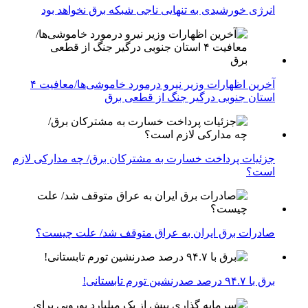
انرژی خورشیدی به تنهایی ناجی شبکه برق نخواهد بود
آخرین اظهارات وزیر نیرو درمورد خاموشی‌ها/معافیت ۴
استان جنوبی درگیر جنگ از قطعی برق
جزئیات پرداخت خسارت به مشترکان برق/ چه مدارکی لازم
است؟
صادرات برق ایران به عراق متوقف شد/ علت چیست؟
برق با ۹۴.۷ درصد صدرنشین تورم تابستانی!