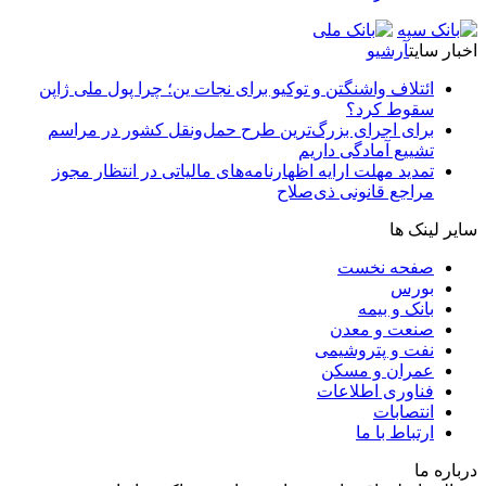
اخبار سایت
آرشیو
ائتلاف واشنگتن و توکیو برای نجات ین؛ چرا پول ملی ژاپن
سقوط کرد؟
برای اجرای بزرگ‌ترین طرح حمل‌ونقل کشور در مراسم
تشییع آمادگی داریم
تمدید مهلت ارایه اظهارنامه‌های مالیاتی در انتظار مجوز
مراجع قانونی ذی‌‏صلاح
سایر لینک ها
صفحه نخست
بورس
بانک و بیمه
صنعت و معدن
نفت و پتروشیمی
عمران و مسکن
فناوری اطلاعات
انتصابات
ارتباط با ما
درباره ما