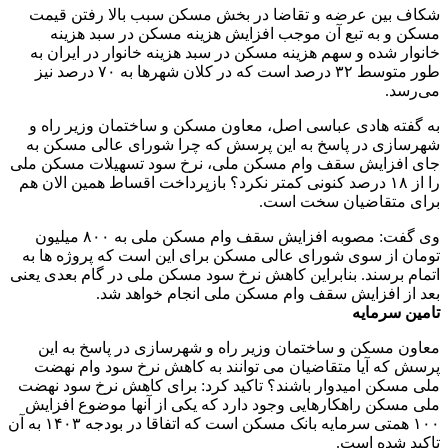
شکاف بین عرضه و تقاضا در بخش مسکن سبب بالا رفتن قیمت
مسکن و به تبع آن موجب افزایش هزینه مسکن در سبد هزینه
خانوار شده و سهم هزینه مسکن در سبد هزینه خانوار در ایران به
طور متوسط ۳۲ درصد است که در کلان شهرها به ۷۰ درصد نیز
می‌رسد.
به گفته هادی عباسی اصل، معاون مسکن و ساختمان وزیر راه و
شهرسازی در پاسخ به این پرسش که چرا شورای عالی مسکن به
جای افزایش سقف وام مسکن ملی، نرخ سود تسهیلات مسکن ملی
را از ۱۸ درصد کنونی کمتر نکرد؟ بازپرداخت اقساط همین الان هم
برای متقاضیان سخت است.
وی گفت: مصوبه افزایش سقف وام مسکن ملی به ۸۰۰ میلیون
تومان از سوی شورای عالی مسکن برای این است که پروژه ها به
اتمام برسند. بنابراین کاهش نرخ سود مسکن ملی در گام بعدی یعنی
بعد از افزایش سقف وام مسکن ملی انجام خواهد شد.
تامین سرمایه
معاون مسکن و ساختمان وزیر راه و شهرسازی در پاسخ به این
پرسش که آیا متقاضیان می توانند به کاهش نرخ سود وام نهضت
ملی مسکن امیدوار باشند؟ تاکید کرد: برای کاهش نرخ سود نهضت
ملی مسکن راهکارهایی وجود دارد که یکی از آنها موضوع افزایش
۱۰۰ همتی سرمایه بانک مسکن است که اتفاقا در بودجه ۱۴۰۳ به آن
تاکید شده است.