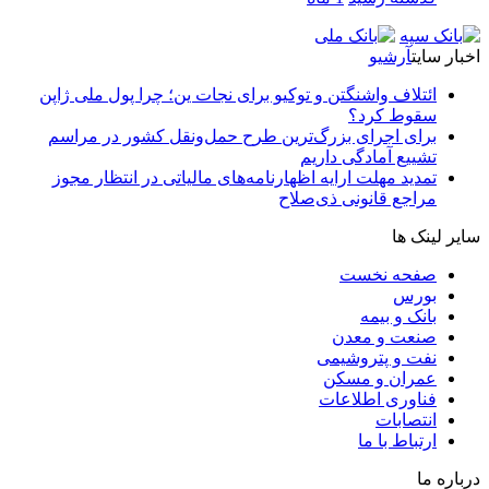
اخبار سایت
آرشیو
ائتلاف واشنگتن و توکیو برای نجات ین؛ چرا پول ملی ژاپن
سقوط کرد؟
برای اجرای بزرگ‌ترین طرح حمل‌ونقل کشور در مراسم
تشییع آمادگی داریم
تمدید مهلت ارایه اظهارنامه‌های مالیاتی در انتظار مجوز
مراجع قانونی ذی‌‏صلاح
سایر لینک ها
صفحه نخست
بورس
بانک و بیمه
صنعت و معدن
نفت و پتروشیمی
عمران و مسکن
فناوری اطلاعات
انتصابات
ارتباط با ما
درباره ما