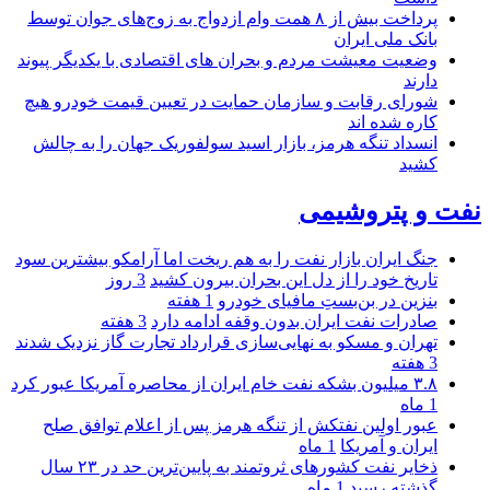
پرداخت بیش از ۸ همت وام ازدواج به زوج‌های جوان توسط
بانک ملی ایران
وضعیت معیشت مردم و بحران های اقتصادی با یکدیگر پیوند
دارند
شورای رقابت و سازمان حمایت در تعیین قیمت خودرو هیچ
کاره شده اند
انسداد تنگه هرمز، بازار اسید سولفوریک جهان را به چالش
کشید
نفت و پتروشیمی
جنگ ایران بازار نفت را به هم ریخت اما آرامکو بیشترین سود
تاریخ خود را از دل این بحران بیرون کشید
3 روز
بنزین در بن‌بستِ مافیای خودرو
1 هفته
صادرات نفت ایران بدون وقفه ادامه دارد
3 هفته
تهران و مسکو به نهایی‌سازی قرارداد تجارت گاز نزدیک شدند
3 هفته
۳.۸ میلیون بشکه نفت خام ایران از محاصره آمریکا عبور کرد
1 ماه
عبور اولین نفتکش از تنگه هرمز پس از اعلام توافق صلح
ایران و آمریکا
1 ماه
ذخایر نفت کشورهای ثروتمند به پایین‌ترین حد در ۲۳ سال
گذشته رسید
1 ماه