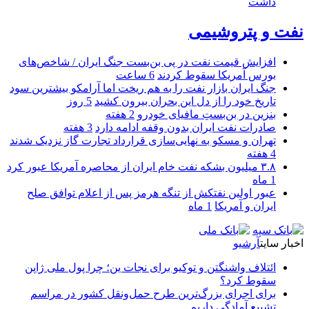
داشت
نفت و پتروشیمی
افزایش قیمت نفت در پی بن‌بست جنگ ایران / شاخص‌های
بورس آمریکا سقوط کردند
6 ساعت
جنگ ایران بازار نفت را به هم ریخت اما آرامکو بیشترین سود
تاریخ خود را از دل این بحران بیرون کشید
5 روز
بنزین در بن‌بستِ مافیای خودرو
2 هفته
صادرات نفت ایران بدون وقفه ادامه دارد
3 هفته
تهران و مسکو به نهایی‌سازی قرارداد تجارت گاز نزدیک شدند
4 هفته
۳.۸ میلیون بشکه نفت خام ایران از محاصره آمریکا عبور کرد
1 ماه
عبور اولین نفتکش از تنگه هرمز پس از اعلام توافق صلح
ایران و آمریکا
1 ماه
اخبار سایت
آرشیو
ائتلاف واشنگتن و توکیو برای نجات ین؛ چرا پول ملی ژاپن
سقوط کرد؟
برای اجرای بزرگ‌ترین طرح حمل‌ونقل کشور در مراسم
تشییع آمادگی داریم