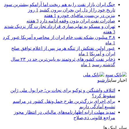
جنگ ایران بازار نفت را به هم ریخت اما آرامکو بیشترین سود
تاریخ خود را از دل این بحران بیرون کشید
1 روز
بنزین در بن‌بستِ مافیای خودرو
1 هفته
صادرات نفت ایران بدون وقفه ادامه دارد
3 هفته
تهران و مسکو به نهایی‌سازی قرارداد تجارت گاز نزدیک شدند
3 هفته
۳.۸ میلیون بشکه نفت خام ایران از محاصره آمریکا عبور کرد
1 ماه
عبور اولین نفتکش از تنگه هرمز پس از اعلام توافق صلح
ایران و آمریکا
1 ماه
ذخایر نفت کشورهای ثروتمند به پایین‌ترین حد در ۲۳ سال
گذشته رسید
1 ماه
اخبار سایت
آرشیو
ائتلاف واشنگتن و توکیو برای نجات ین؛ چرا پول ملی ژاپن
سقوط کرد؟
برای اجرای بزرگ‌ترین طرح حمل‌ونقل کشور در مراسم
تشییع آمادگی داریم
تمدید مهلت ارایه اظهارنامه‌های مالیاتی در انتظار مجوز
مراجع قانونی ذی‌‏صلاح
سایر لینک ها