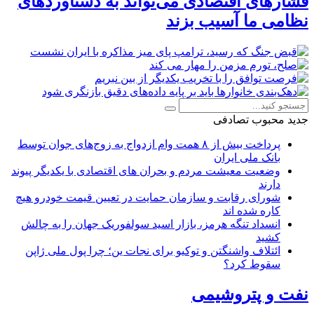
فشارهای اقتصادی می‌تواند به دستاوردهای
نظامی ما آسیب بزند
جدید
محبوب
تصادفی
پرداخت بیش از ۸ همت وام ازدواج به زوج‌های جوان توسط
بانک ملی ایران
وضعیت معیشت مردم و بحران های اقتصادی با یکدیگر پیوند
دارند
شورای رقابت و سازمان حمایت در تعیین قیمت خودرو هیچ
کاره شده اند
انسداد تنگه هرمز، بازار اسید سولفوریک جهان را به چالش
کشید
ائتلاف واشنگتن و توکیو برای نجات ین؛ چرا پول ملی ژاپن
سقوط کرد؟
نفت و پتروشیمی