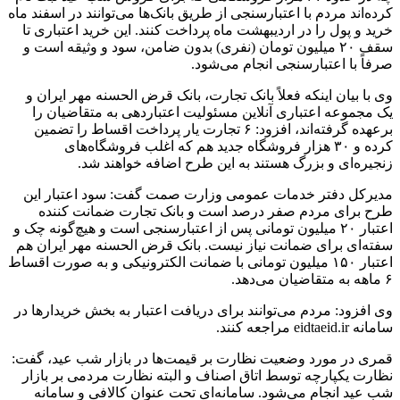
کرده‌اند مردم با اعتبارسنجی از طریق بانک‌ها می‌توانند در اسفند ماه
خرید و پول را در اردیبهشت ماه پرداخت کنند. این خرید اعتباری تا
سقف ۲۰ میلیون تومان (نفری) بدون ضامن، سود و وثیقه است و
صرفاً با اعتبارسنجی انجام می‌شود.
وی با بیان اینکه فعلاً بانک تجارت، بانک قرض الحسنه مهر ایران و
یک مجموعه اعتباری آنلاین مسئولیت اعتباردهی به متقاضیان را
برعهده گرفته‌اند، افزود: ۶ تجارت یار پرداخت اقساط را تضمین
کرده و ۳۰ هزار فروشگاه جدید هم که اغلب فروشگاه‌های
زنجیره‌ای و بزرگ هستند به این طرح اضافه خواهند شد.
مدیرکل دفتر خدمات عمومی وزارت صمت گفت: سود اعتبار این
طرح برای مردم صفر درصد است و بانک تجارت ضمانت کننده
اعتبار ۲۰ میلیون تومانی پس از اعتبارسنجی است و هیچ‌گونه چک و
سفته‌ای برای ضمانت نیاز نیست. بانک قرض الحسنه مهر ایران هم
اعتبار ۱۵۰ میلیون تومانی با ضمانت الکترونیکی و به صورت اقساط
۶ ماهه به متقاضیان می‌دهد.
وی افزود: مردم می‌توانند برای دریافت اعتبار به بخش خریدارها در
سامانه eidtaeid.ir مراجعه کنند.
قمری در مورد وضعیت نظارت بر قیمت‌ها در بازار شب عید، گفت:
نظارت یکپارچه توسط اتاق اصناف و البته نظارت مردمی بر بازار
شب عید انجام می‌شود. سامانه‌ای تحت عنوان کالافی و سامانه