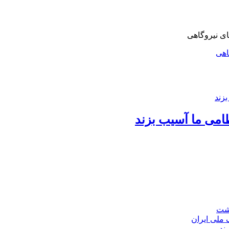
اهی
امی ما آسیب بزند
اشت
ند