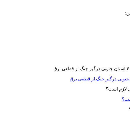
ن:
ست؟