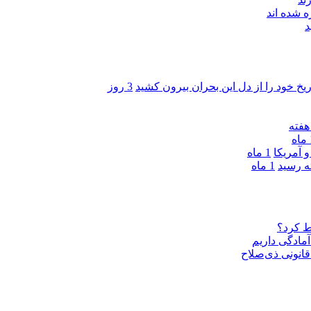
 شده اند
د
ریخ خود را از دل این بحران بیرون کشید
3 روز
ه
 آمریکا
1 ماه
1 ماه
ط کرد؟
مادگی داریم
قانونی ذی‌‏صلاح