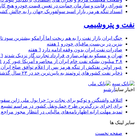
شورای رقابت و سازمان حمایت در تعیین قیمت خودرو هیچ کاره
انسداد تنگه هرمز، بازار اسید سولفوریک جهان را به چالش کشی
نفت و پتروشیمی
جنگ ایران بازار نفت را به هم ریخت اما آرامکو بیشترین سود تا
بنزین در بن‌بستِ مافیای خودرو
1 هفته
صادرات نفت ایران بدون وقفه ادامه دارد
3 هفته
تهران و مسکو به نهایی‌سازی قرارداد تجارت گاز نزدیک شدند
3 هفته
۳.۸ میلیون بشکه نفت خام ایران از محاصره آمریکا عبور کرد
1 ما
عبور اولین نفتکش از تنگه هرمز پس از اعلام توافق صلح ایران و
ذخایر نفت کشورهای ثروتمند به پایین‌ترین حد در ۲۳ سال گذشته رسید
اخبار سایت
آرشیو
ائتلاف واشنگتن و توکیو برای نجات ین؛ چرا پول ملی ژاپن سقو
برای اجرای بزرگ‌ترین طرح حمل‌ونقل کشور در مراسم تشییع آ
تمدید مهلت ارایه اظهارنامه‌های مالیاتی در انتظار مجوز مراجع 
سایر لینک ها
صفحه نخست