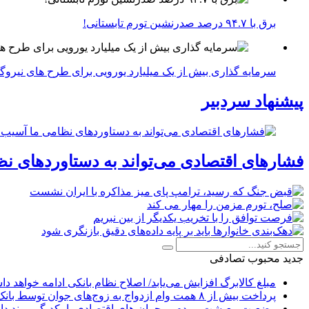
برق با ۹۴.۷ درصد صدرنشین تورم تابستانی!
سرمایه گذاری بیش از یک میلیارد یورویی برای طرح های نیروگ
پیشنهاد سردبیر
فشارهای اقتصادی می‌تواند به دستاوردهای نظ
جدید
محبوب
تصادفی
مبلغ کالابرگ افزایش می‌یابد/ اصلاح نظام بانکی ادامه خواهد د
پرداخت بیش از ۸ همت وام ازدواج به زوج‌های جوان توسط بانک ملی ایران
وضعیت معیشت مردم و بحران های اقتصادی با یکدیگر پیوند دار