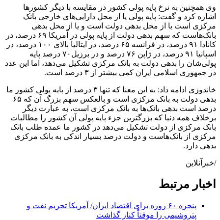
وی همچنین به نرخ پایه پولی کشور در مقایسه با دیگر کشور‌ها
اشاره کرد و گفت: پایه پولی یا از محل دارایی‌های خارجی بانک
مرکزی است یا از محل بدهی دولت است و یا از محل بدهی
بانک‌هاست که سهم بدهی دولت از پایه پولی در آمریکا ۶۹ درصد، در
کانادا ۹۱ درصد، در فرانسه ۶۵ درصد، در ایتالیا بالای ۱۰۰ درصد، در
اسپانیا ۹۱ درصد، در ژاپن ۷۶ درصد و در برزیل۷۰ درصد پایه
پولی‌شان را بدهی دولت به بانک مرکزی تشکیل می‌دهد، اما این عدد
در جمهوری اسلامی ایران کمی بیشتر از ۳ درصد است.
خاندوزی ادامه داد: به این معنا که تنها ۳ درصد از پایه پولی کشور ما
بدهی دولت به بانک مرکزی است و بالعکس سهم بزرگ آن که ۶۵
درصد است بدهی بانک‌ها به بانک مرکزی است، به عبارت دیگر
برخلاف همه دنیا که بزرگترین جزء پایه پولی آن کشور را مطالبات
بانک مرکزی از دولت تشکیل می‌دهد در کشور ما عمده طلب بانک
مرکزی از بانک‌هاست و دولت درصد بسیار اندکی به بانک مرکزی
بدهی دارد.
/خبرآنلاین
اخبار مرتبط
پنجره ۶۰ روزه برای اقتصاد ایران/ آمریکا تحریم نفت و
پتروشیمی را موقتاً کنار گذاشت