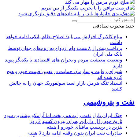
جدید
محبوب
تصادفی
مبلغ کالابرگ افزایش می‌یابد/ اصلاح نظام بانکی ادامه خواهد
داشت
پرداخت بیش از ۸ همت وام ازدواج به زوج‌های جوان توسط
بانک ملی ایران
وضعیت معیشت مردم و بحران های اقتصادی با یکدیگر پیوند
دارند
شورای رقابت و سازمان حمایت در تعیین قیمت خودرو هیچ
کاره شده اند
انسداد تنگه هرمز، بازار اسید سولفوریک جهان را به چالش
کشید
نفت و پتروشیمی
جنگ ایران بازار نفت را به هم ریخت اما آرامکو بیشترین سود
تاریخ خود را از دل این بحران بیرون کشید
2 روز
بنزین در بن‌بستِ مافیای خودرو
1 هفته
صادرات نفت ایران بدون وقفه ادامه دارد
3 هفته