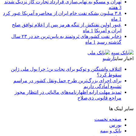
تهران و مسکو به نهایی‌سازی قرارداد تجارت گاز نزدیک شدند
3 هفته
۳.۸ میلیون بشکه نفت خام ایران از محاصره آمریکا عبور کرد
1 ماه
عبور اولین نفتکش از تنگه هرمز پس از اعلام توافق صلح
ایران و آمریکا
1 ماه
ذخایر نفت کشورهای ثروتمند به پایین‌ترین حد در ۲۳ سال
گذشته رسید
1 ماه
اخبار سایت
آرشیو
ائتلاف واشنگتن و توکیو برای نجات ین؛ چرا پول ملی ژاپن
سقوط کرد؟
برای اجرای بزرگ‌ترین طرح حمل‌ونقل کشور در مراسم
تشییع آمادگی داریم
تمدید مهلت ارایه اظهارنامه‌های مالیاتی در انتظار مجوز
مراجع قانونی ذی‌‏صلاح
سایر لینک ها
صفحه نخست
بورس
بانک و بیمه