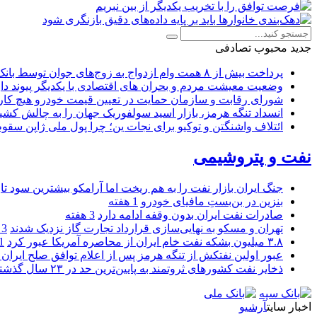
جدید
محبوب
تصادفی
پرداخت بیش از ۸ همت وام ازدواج به زوج‌های جوان توسط بانک ملی ایران
وضعیت معیشت مردم و بحران های اقتصادی با یکدیگر پیوند دار
شورای رقابت و سازمان حمایت در تعیین قیمت خودرو هیچ کاره
انسداد تنگه هرمز، بازار اسید سولفوریک جهان را به چالش کشی
ائتلاف واشنگتن و توکیو برای نجات ین؛ چرا پول ملی ژاپن سقو
نفت و پتروشیمی
جنگ ایران بازار نفت را به هم ریخت اما آرامکو بیشترین سود تا
بنزین در بن‌بستِ مافیای خودرو
1 هفته
صادرات نفت ایران بدون وقفه ادامه دارد
3 هفته
تهران و مسکو به نهایی‌سازی قرارداد تجارت گاز نزدیک شدند
3 هفته
۳.۸ میلیون بشکه نفت خام ایران از محاصره آمریکا عبور کرد
1 ما
عبور اولین نفتکش از تنگه هرمز پس از اعلام توافق صلح ایران و
ذخایر نفت کشورهای ثروتمند به پایین‌ترین حد در ۲۳ سال گذشته رسید
اخبار سایت
آرشیو