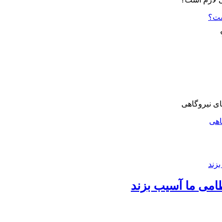
ست؟
اهی
امی ما آسیب بزند