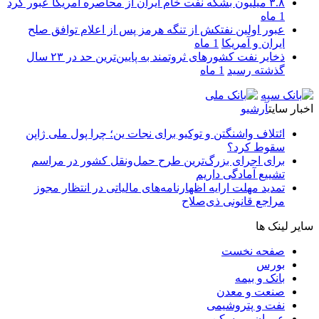
۳.۸ میلیون بشکه نفت خام ایران از محاصره آمریکا عبور کرد
1 ماه
عبور اولین نفتکش از تنگه هرمز پس از اعلام توافق صلح
ایران و آمریکا
1 ماه
ذخایر نفت کشورهای ثروتمند به پایین‌ترین حد در ۲۳ سال
گذشته رسید
1 ماه
اخبار سایت
آرشیو
ائتلاف واشنگتن و توکیو برای نجات ین؛ چرا پول ملی ژاپن
سقوط کرد؟
برای اجرای بزرگ‌ترین طرح حمل‌ونقل کشور در مراسم
تشییع آمادگی داریم
تمدید مهلت ارایه اظهارنامه‌های مالیاتی در انتظار مجوز
مراجع قانونی ذی‌‏صلاح
سایر لینک ها
صفحه نخست
بورس
بانک و بیمه
صنعت و معدن
نفت و پتروشیمی
عمران و مسکن