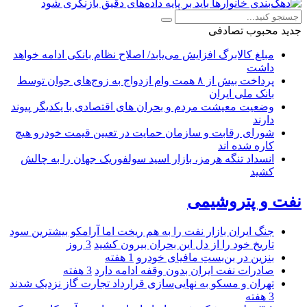
جدید
محبوب
تصادفی
مبلغ کالابرگ افزایش می‌یابد/ اصلاح نظام بانکی ادامه خواهد
داشت
پرداخت بیش از ۸ همت وام ازدواج به زوج‌های جوان توسط
بانک ملی ایران
وضعیت معیشت مردم و بحران های اقتصادی با یکدیگر پیوند
دارند
شورای رقابت و سازمان حمایت در تعیین قیمت خودرو هیچ
کاره شده اند
انسداد تنگه هرمز، بازار اسید سولفوریک جهان را به چالش
کشید
نفت و پتروشیمی
جنگ ایران بازار نفت را به هم ریخت اما آرامکو بیشترین سود
تاریخ خود را از دل این بحران بیرون کشید
3 روز
بنزین در بن‌بستِ مافیای خودرو
1 هفته
صادرات نفت ایران بدون وقفه ادامه دارد
3 هفته
تهران و مسکو به نهایی‌سازی قرارداد تجارت گاز نزدیک شدند
3 هفته