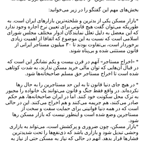
بخش‌های مهم این گفتگو را در زیر می‌خوانید:
*بازار مسکن یکی از بدترین و شلخته‌ترین بازار‌های ایران است. به
طوریکه می‌توان گفت هیچ قانونی برای تعیین نرخ اجاره وجود ندارد
که این معضل به دلیل تعلل نمایندگان ادوار مختلف مجلس شورای
اسلامی است که نسبت به این موضوع که اتفاقا از اهمیت زیادی
برخوردار است، بی‌تفاوت بودند تا ۳۰ میلیون مستاجر ایرانی از
قانون مستثنی شده و بی‌پناه شوند.
* «اخراج مستاجر» آنهم در قرن بیست و یکم نشانگر این است که
در قبال آن‌هایی که توان مالی خرید مسکن ندارند، به شدت کوتاهی
شده است تا اخراج مستاجر حق مسلم صاحبخانه‌ها شود.
* در هیچ جای دنیا قانون تا به این حد مستاجرین را به حال رها
نکرده‌اند. در واقع فقط جنگ و قانون می‌توانند یک خانواده را مجبور
به ترک محل سکونت خود کنند. اما در ایران صاحبخانه‌ها، هم حکم
صادر می‌کنند، هم جریمه می‌کنند و هم اخراج می‌کنند. این در حالی
است که در همه دنیا قوانینی برای حمایت سفت و سخت از
مستاجرین وضع شده است و اینطور نیست که بازار مسکن رها
شود.
*بازار مسکن، چون ضروری و پر‌کشش است، می‌تواند به بازاری
وحشی تبدیل شود و بازاری باشد که ذی‌نفع‌ها را تحت شدیدترین
فشار‌ها قرار بدهد. آنهم در حالی که نیاز به مسکن حتی از نیاز به