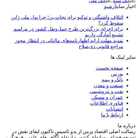
اخبار سایت
آرشیو
ائتلاف واشنگتن و توکیو برای نجات ین؛ چرا پول ملی ژاپن
سقوط کرد؟
برای اجرای بزرگ‌ترین طرح حمل‌ونقل کشور در مراسم
تشییع آمادگی داریم
تمدید مهلت ارایه اظهارنامه‌های مالیاتی در انتظار مجوز
مراجع قانونی ذی‌‏صلاح
سایر لینک ها
صفحه نخست
بورس
بانک و بیمه
صنعت و معدن
نفت و پتروشیمی
عمران و مسکن
فناوری اطلاعات
انتصابات
ارتباط با ما
درباره ما
رسالت اصلی اقتصاد پرس از بدو تاسیس تاکنون ایفای نقش در
توسعه فضای رسانه‌ای کشور و ارتقای آگاهی‌های علمی، فرهنگی،