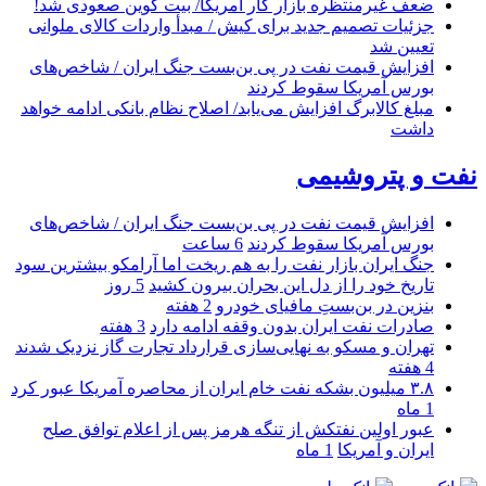
ضعف غیرمنتظره بازار کار آمریکا/ بیت کوین صعودی شد!
جزئیات تصمیم جدید برای کیش / مبدأ واردات کالای ملوانی
تعیین شد
افزایش قیمت نفت در پی بن‌بست جنگ ایران / شاخص‌های
بورس آمریکا سقوط کردند
مبلغ کالابرگ افزایش می‌یابد/ اصلاح نظام بانکی ادامه خواهد
داشت
نفت و پتروشیمی
افزایش قیمت نفت در پی بن‌بست جنگ ایران / شاخص‌های
بورس آمریکا سقوط کردند
6 ساعت
جنگ ایران بازار نفت را به هم ریخت اما آرامکو بیشترین سود
تاریخ خود را از دل این بحران بیرون کشید
5 روز
بنزین در بن‌بستِ مافیای خودرو
2 هفته
صادرات نفت ایران بدون وقفه ادامه دارد
3 هفته
تهران و مسکو به نهایی‌سازی قرارداد تجارت گاز نزدیک شدند
4 هفته
۳.۸ میلیون بشکه نفت خام ایران از محاصره آمریکا عبور کرد
1 ماه
عبور اولین نفتکش از تنگه هرمز پس از اعلام توافق صلح
ایران و آمریکا
1 ماه