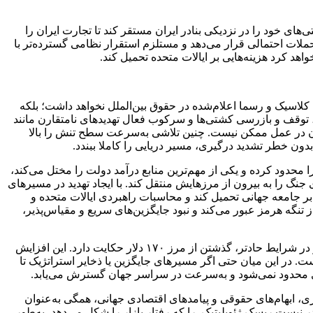
. نخست آنکه کشتی‌های خود را در نزدیکی بنادر ایران مستقر کند تا تجارت ایران را
ملات احتمالی قرار می‌دهد و مستلزم استقرار نظامی گسترده‌تر با
د کرد هزینه‌هایی بر ایالات متحده تحمیل کند.
ه کلاسیک و رسما اعلام‌شده در حقوق بین‌الملل نخواهد داشت؛ بلکه
توقف و بازرسی کشتی‌ها و سرکوب فعال تهدید‌های نامتقارن مانند
ران در عمل ممکن نیست. چنین تلاشی به‌سرعت سطح تنش را بالا
 بدون خطر تشدید درگیری، مسیر دریایی را کاملا ببندد.
محدود کرده و یکی از مهم‌ترین منابع درآمد دولت را مختل می‌کند،
 جنگ را به بیرون از مرزهایش منتقل کند. با ایجاد تهدید در مسیر‌های
هی بر جامعه جهانی تحمیل کند و محاسبات راهبردی ایالات متحده و
 تنگه هرمز عبور می‌کند و نبود جایگزین‌های سریع و مقیاس‌پذیر،
در صورت بروز اختلال جدی و پایدار، قیمت نفت می‌تواند جهشی تند را تجربه کند؛ به‌گونه‌ای که برخی برآورد‌ها از عبور قیمت‌ها از ۱۴۰ دلار و در شرایط حادتر، گذشتن از مرز ۱۷۰ دلار حکایت دارد. این افزایش
 در این میان حتی اگر مسیر‌های جایگزین یا ذخایر استراتژیک تا
رژی محدود نمی‌شود و به‌سرعت در سراسر جهان گسترش می‌یابد.
 ابهام‌های حقوقی و پیامد‌های اقتصادی جهانی، همگی به‌عنوان
در نیست ریسک ژئوپلیتیک را که رفتار بازار را شکل می‌دهد، به‌طور