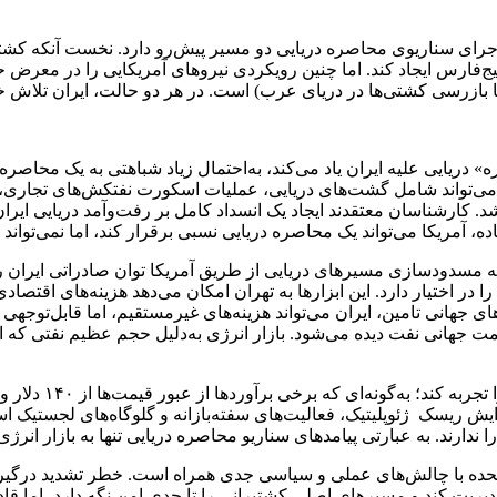
The San و albawaba ایالات متحده برای اجرای سناریوی محاصره دریایی دو مسیر پیش‌رو دارد
‌فارس ایجاد کند. اما چنین رویکردی نیرو‌های آمریکایی را در معرض ح
بازرسی کشتی‌ها در دریای عرب) است. در هر دو حالت، ایران تلاش خواه
» دریایی علیه ایران یاد می‌کند، به‌احتمال زیاد شباهتی به یک محاصر
 می‌تواند شامل گشت‌های دریایی، عملیات اسکورت نفتکش‌های تجاری، 
. کارشناسان معتقدند ایجاد یک انسداد کامل بر رفت‌وآمد دریایی ای
ه، آمریکا می‌تواند یک محاصره دریایی نسبی برقرار کند، اما نمی‌تواند
ه مسدودسازی مسیر‌های دریایی از طریق آمریکا توان صادراتی ایران را 
در اختیار دارد. این ابزار‌ها به تهران امکان می‌دهد هزینه‌های اقتصادی
‌های جهانی تامین، ایران می‌تواند هزینه‌های غیرمستقیم، اما قابل‌توج
یمت جهانی نفت دیده می‌شود. بازار انرژی به‌دلیل حجم عظیم نفتی که از
 ریسک ژئوپلیتیک، فعالیت‌های سفته‌بازانه و گلوگاه‌های لجستیک است.
ارند. به عبارتی پیامد‌های سناریو محاصره دریایی تنها به بازار ان
متحده با چالش‌های عملی و سیاسی جدی همراه است. خطر تشدید درگیری،
 مدیریت کند و مسیر‌های اصلی کشتیرانی را تا حدی امن نگه دارد، اما قا