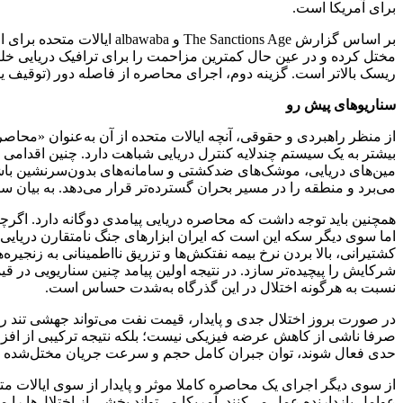
برای آمریکا است.
بر اساس گزارش ctions Age
مختل کرده و در عین حال کمترین مزاحمت را برای ترافیک دریایی خلیج
ریسک بالاتر است. گزینه دوم، اجرای محاصره از فاصله دور (توقیف یا 
سناریو‌های پیش رو
از منظر راهبردی و حقوقی، آنچه ایالات متحده از آن به‌عنوان «محاصره
بیشتر به یک سیستم چندلایه کنترل دریایی شباهت دارد. چنین اقدامی
مین‌های دریایی، موشک‌های ضدکشتی و سامانه‌های بدون‌سرنشین باشد
می‌برد و منطقه را در مسیر بحران گسترده‌تر قرار می‌دهد. به بیان ساد
همچنین باید توجه داشت که محاصره دریایی پیامدی دوگانه دارد. اگرچ
اما سوی دیگر سکه این است که ایران ابزار‌های جنگ نامتقارن دریایی را 
کشتیرانی، بالا بردن نرخ بیمه نفتکش‌ها و تزریق نااطمینانی به زنجیره
شرکایش را پیچیده‌تر سازد. در نتیجه اولین پیامد چنین سناریویی در ق
نسبت به هرگونه اختلال در این گذرگاه به‌شدت حساس است.
صرفا ناشی از کاهش عرضه فیزیکی نیست؛ بلکه نتیجه ترکیبی از افزایش
حدی فعال شوند، توان جبران کامل حجم و سرعت جریان مختل‌شده را ند
از سوی دیگر اجرای یک محاصره کاملا موثر و پایدار از سوی ایالات 
عوامل بازدارنده عمل می‌کنند. آمریکا می‌تواند بخشی از اختلال‌ها را