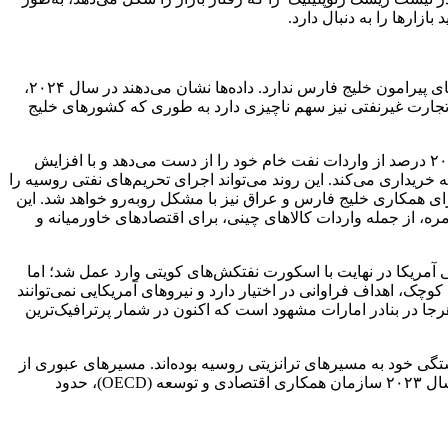
ار‌ها را به دنبال دارد.
سیاستگذاران آمریکایی می‌توانند درباره محاصره بنادر ایران تصمیم‌گیری کنند، زیرا اقتصاد ایالات متحده وابستگی مستقیم زیادی به اقتصاد‌های پیرامون خلیج فارس ندارد. داده‌ها نشان می‌دهند در سال ۲۰۲۴،
ر از ۸ درصد واردات کل نفت این کشور است. همچنین تجارت غیرنفتی نیز سهم ناچیزی دارد به طوری که کشور‌های خلیج
در مقابل چین در هر سناریوی مرتبط با اجرای محاصره ایران، بزرگ‌ترین بازنده خواهد بود. اگر محاصره موفق باشد، چین دسترسی به حدود ۲۰ درصد از واردات نفت خام خود را از دست می‌دهد و با افزایش
خریداری می‌کند. این روند می‌تواند اجرای تحریم‌های نفتی روسیه را
شورای همکاری خلیج فارس و عراق نیز با مشکل روبه‌رو خواهد شد. این
ین است. همچنین اختلال در تجارت روزمره، از جمله واردات کالا‌های چینی، برای اقتصاد‌های خاورمیانه و
 بود. اگرچه در آن دوره نیروی دریایی آمریکا در نهایت با اسکورت نفتکش‌های کویتی وارد عمل شد؛ اما
، اهداف فراوانی در اختیار دارد و نیرو‌های آمریکایی نمی‌توانند
۱ به‌شدت افزایش یافته است. این موضوع بیش از هرجا در بنادر امارات مشهود است که اکنون در شمار پرترافیک‌ترین
صاد اصلی آسیای مرکزی، از زمان حمله روسیه به اوکراین در سال ۲۰۲۲ به‌دنبال کاهش وابستگی خود به مسیر‌های ترانزیتی روسیه بوده‌اند. مسیر‌های عبوری از
ایران به‌عنوان مقرون‌به‌صرفه‌ترین گزینه شناخته می‌شوند، زیرا کوتاه‌ترین راه را به یک بندر بزرگ فراهم می‌کنند. بر اساس تحلیل داده‌های سال ۲۰۲۳ سازمان همکاری اقتصادی و توسعه (OECD)، حدود