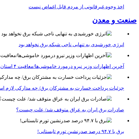
اخذ وجوه غیرقانونی از مردم قابل اغماض نیست
صنعت و معدن
انرژی خورشیدی به تنهایی ناجی شبکه برق نخواهد بود
آخرین اظهارات وزیر نیرو درمورد خاموشی‌ها/معافیت ۴ استان جنوبی درگیر جنگ از قطعی برق
جزئیات پرداخت خسارت به مشترکان برق/ چه مدارکی لازم ا
صادرات برق ایران به عراق متوقف شد/ علت چیست؟
برق با ۹۴.۷ درصد صدرنشین تورم تابستانی!