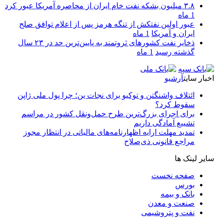
۳.۸ میلیون بشکه نفت خام ایران از محاصره آمریکا عبور کرد
1 ماه
عبور اولین نفتکش از تنگه هرمز پس از اعلام توافق صلح
ایران و آمریکا
1 ماه
ذخایر نفت کشورهای ثروتمند به پایین‌ترین حد در ۲۳ سال
گذشته رسید
1 ماه
اخبار سایت
آرشیو
ائتلاف واشنگتن و توکیو برای نجات ین؛ چرا پول ملی ژاپن
سقوط کرد؟
برای اجرای بزرگ‌ترین طرح حمل‌ونقل کشور در مراسم
تشییع آمادگی داریم
تمدید مهلت ارایه اظهارنامه‌های مالیاتی در انتظار مجوز
مراجع قانونی ذی‌‏صلاح
سایر لینک ها
صفحه نخست
بورس
بانک و بیمه
صنعت و معدن
نفت و پتروشیمی