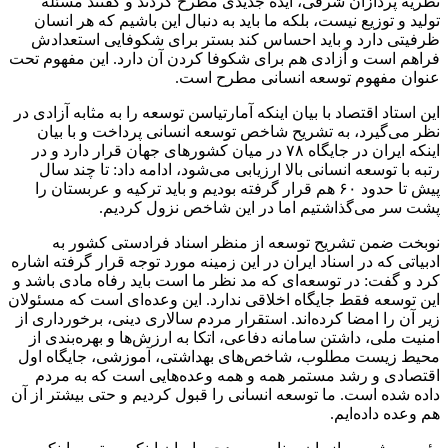
نظریه پردازان شرقی، ایده جدیدی مطرح کردند و گفتند مسئله
تولید و توزیع نیست، بلکه ما باید به دنبال این باشیم که هر انسان
ظرفیتی دارد و باید احساس کند بستر برای شکوفایی استعدادش
فراهم است و آزادی هم برای شکوفا کردن آن دارد. این مفهوم تحت
عنوان مفهوم توسعه انسانی مطرح است.
این استاد اقتصاد با بیان اینکه آمارتیاسن توسعه را به مثابه آزادی در
نظر می‌گیرد، به تشریح شاخص توسعه انسانی پرداخت و با بیان
اینکه ایران در جایگاه ۷۸ در میان کشورهای جهان قرار دارد و در
رتبه با توسعه انسانی بالا ارزیابی می‌شود، ادامه داد: تا چند سال
پیش تا حدود ۶۰ هم قرار گرفته بودیم و باید ترکیه و عربستان را
پشت سر می‌گذاشتیم اما در این شاخص نزول کردیم.
نوبخت ضمن تشریح توسعه از منظر اسناد فرادستی کشور به
ادبیاتی که در اسناد ایران در این زمینه مورد توجه قرار گرفته اشاره
کرد و گفت: در توسعه‌ای که مد نظر ما است باید رفاه مادی باشد و
این توسعه فقط جایگاه اخلاقی ندارد. این وعده‌ای است که مسئولان
زیر آن را امضا کرده‌اند. استقرار مردم سالاری دینی، برخورداری از
امنیت ملی، داشتن سامانه دفاعی، اتکا به ارزش‌ها و بهره‌بندی از
محیط زیست مطلوب، شاخص‌های بهداشتی، آموزشی، جایگاه اول
اقتصادی و رشد مستمر همه و همه وعده‌هایی است که به مردم
داده شده است. ما توسعه انسانی را قبول کردیم و حتی بیشتر از آن
هم وعده داده‌ایم.