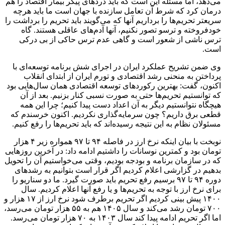
می‌دهد، اما مسئله این است که باید دردهای پیکر بیمار اقتصاد را هم
درمان کرد که شرط آن تعامل سازنده با جهان است ما باید هرچه
سریعتر تحریم‌ها را برداریم آنها که می‌گویند باید تحریم را برداشت را
خودفروخته و ترسو تصور نکنیم، آنها آدم‌های عاقلی هستند. گاه
ترس ناشی از شعور است و گاهی عدم ترس حاکی از بی درکی
است.
وی ضمن تشریح عملکرد ایران در اجرای شش برنامه توسعه‌ای با
پرداختن به منحنی رشد اقتصادی و تورم ایران از ابتدای انقلاب
اکنون، گفت: بهترین رکوردهای توسعه اقتصادی همان سال‌هایی بود
که توانستیم تحریم‌ها حتی به صورت نسبی کنار بزنیم. بعد از آن
هیچگاه نتوانستیم دیگر به آن اعداد دست پیدا کنیم؛ چرا این همه
قطعی برق داریم؟ چون سرمایه‌گذاری نکردیم. اکنون خرسندم که
مسئولان نظام به این نتیجه رسیده‌اند که باید تحریم‌ها را رفع کنیم.
نوبخت با بیان اینکه نرخ ارز در فاصله ۹۴ تا ۹۷ همواره زیر ۴ هزار
تومان بود و کمترین نوسانات را داشتیم ادامه داد: در آخرین روزهایی
که در سازمان برنامه و بودجه بودیم، وقتی می‌خواستیم آن را تحویل
بدهیم در گزارشی اعلام کردیم اگر قرار است بتوانیم به رشدهای
دوره ۹۴ تا ۹۷ برسیم رفع تحریم باید صورت گیرد. ما دو سناریو را
برای نرخ ارز با توجه به تحریم‌ها و یا رفع آنها اعلام کردیم. سال
۱۴۰۰ پیش بینی کردیم اگر تحریم برطرف شود نرخ ارز از ۱۷ هزار و
۷۰۰ تومان رشد می‌کند و سال ۱۴۰۵ هم به ۵۵ هزار تومان می‌رسد،
اما اگر تحریم ادامه پیدا کند سال ۱۴۰۳ به ۷۰ هزار تومان می‌رسد.