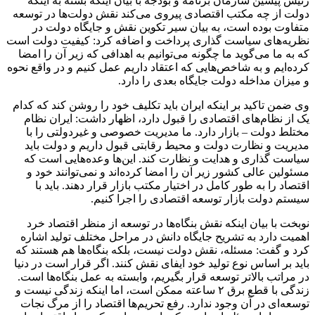
رئیس پیشین سازمان برنامه و بودجه با بیان اینکه بسته به اینکه
دولت از چه مکتب اقتصادی پیروی می‌کند نقش دولت‌ها در توسعه
متفاوت بوده است، به بیان سیر تکوین نقش و جایگاه دولت در
نظریه‌های سیاست گذاری پرداخت و اضافه کرد: کیفیت دولت است
که به ما می‌گوید ما چگونه می‌توانیم به اهدافی که زیر آن را امضا
کرده‌ایم و به شاخص‌هایی که اعتقاد داریم عمل کنیم و در واقع نحوه
و میزان مداخله دولت جایگاه بعدی را دارد.
وی ضمن تاکید بر اینکه ایران باید تکلیف خود را روشن کند که کدام
یک از نظام‌های اقتصادی را قبول دارد، اظهار داشت: ایران نظام
مختلط دولت – بازار دارد. ما مدیریت خصوصی و غیردولتی را با
مدیریت و نظارت دولت و محیط رقابتی قبول داریم و دولت باید
سیاست گذاری و هدایت و نظارت کند. این‌ها وعده‌هایی است که
مسئولین عالی کشور زیر آن را امضا کرده‌اند و نمی‌توانند خود و
اقتصاد را به طور کامل در اختیار مکتب بازار قرار دهند. باید با
سیستم دولت بازار توسعه اقتصادی را اجرا کنیم.
نوبخت با بیان اینکه نقش بنگاه‌ها در توسعه از منظر اقتصاد خرد
اهمیت دارد به تشریح جایگاه دانش در مراحل مختلف تولید اشاره
کرد و گفت: مسئله، نقش دولت نیست، بلکه بنگاه‌ها هم هستند که
باید بر اساس نوع تولید خود ایفای نقش کنند. اگر قرار است در دنیا
در مراتب بالاتر توسعه قرار بگیریم، وابسته به عمل بنگاه‌ها است.
زندگی با قطع برق ۲ ساعته ممکن است، اما اینکه زندگی نیست و
توسعه‌ای در آن وجود ندارد. رفع تحریم‌ها اقتصاد را از مرگ نجات