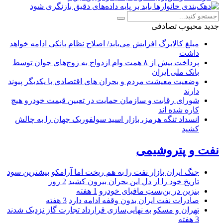
جدید
محبوب
تصادفی
مبلغ کالابرگ افزایش می‌یابد/ اصلاح نظام بانکی ادامه خواهد
داشت
پرداخت بیش از ۸ همت وام ازدواج به زوج‌های جوان توسط
بانک ملی ایران
وضعیت معیشت مردم و بحران های اقتصادی با یکدیگر پیوند
دارند
شورای رقابت و سازمان حمایت در تعیین قیمت خودرو هیچ
کاره شده اند
انسداد تنگه هرمز، بازار اسید سولفوریک جهان را به چالش
کشید
نفت و پتروشیمی
جنگ ایران بازار نفت را به هم ریخت اما آرامکو بیشترین سود
تاریخ خود را از دل این بحران بیرون کشید
2 روز
بنزین در بن‌بستِ مافیای خودرو
1 هفته
صادرات نفت ایران بدون وقفه ادامه دارد
3 هفته
تهران و مسکو به نهایی‌سازی قرارداد تجارت گاز نزدیک شدند
3 هفته