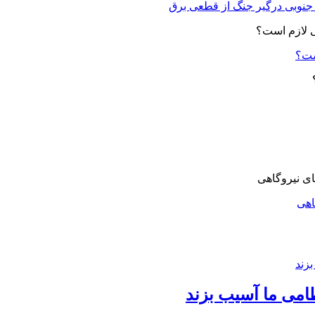
ست؟
اهی
امی ما آسیب بزند