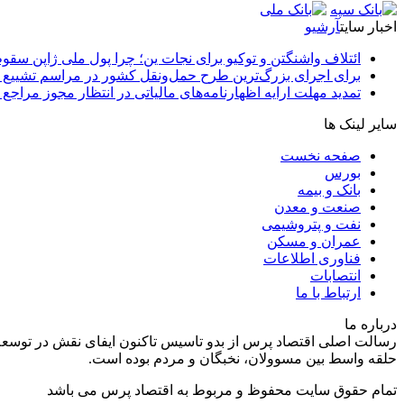
اخبار سایت
آرشیو
ائتلاف واشنگتن و توکیو برای نجات ین؛ چرا پول ملی ژاپن سقو
برای اجرای بزرگ‌ترین طرح حمل‌ونقل کشور در مراسم تشییع آ
تمدید مهلت ارایه اظهارنامه‌های مالیاتی در انتظار مجوز مراجع 
سایر لینک ها
صفحه نخست
بورس
بانک و بیمه
صنعت و معدن
نفت و پتروشیمی
عمران و مسکن
فناوری اطلاعات
انتصابات
ارتباط با ما
درباره ما
رسالت اصلی اقتصاد پرس از بدو تاسیس تاکنون ایفای نقش در توسعه
حلقه واسط بین مسوولان، نخبگان و مردم بوده است.
تمام حقوق سایت محفوظ و مربوط به اقتصاد پرس می باشد