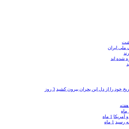
اشت
ند
 شده اند
د
ریخ خود را از دل این بحران بیرون کشید
3 روز
ه
 آمریکا
1 ماه
1 ماه