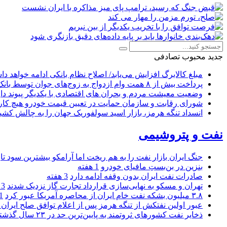
جدید
محبوب
تصادفی
مبلغ کالابرگ افزایش می‌یابد/ اصلاح نظام بانکی ادامه خواهد د
پرداخت بیش از ۸ همت وام ازدواج به زوج‌های جوان توسط بانک ملی ایران
وضعیت معیشت مردم و بحران های اقتصادی با یکدیگر پیوند دار
شورای رقابت و سازمان حمایت در تعیین قیمت خودرو هیچ کاره
انسداد تنگه هرمز، بازار اسید سولفوریک جهان را به چالش کشی
نفت و پتروشیمی
جنگ ایران بازار نفت را به هم ریخت اما آرامکو بیشترین سود تا
بنزین در بن‌بستِ مافیای خودرو
1 هفته
صادرات نفت ایران بدون وقفه ادامه دارد
3 هفته
تهران و مسکو به نهایی‌سازی قرارداد تجارت گاز نزدیک شدند
3 هفته
۳.۸ میلیون بشکه نفت خام ایران از محاصره آمریکا عبور کرد
1 ما
عبور اولین نفتکش از تنگه هرمز پس از اعلام توافق صلح ایران و
ذخایر نفت کشورهای ثروتمند به پایین‌ترین حد در ۲۳ سال گذشته رسید