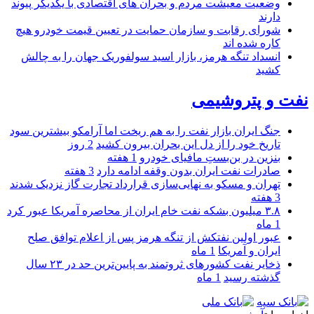
وضعیت معیشت مردم و بحران های اقتصادی با یکدیگر پیوند
دارند
شورای رقابت و سازمان حمایت در تعیین قیمت خودرو هیچ
کاره شده اند
انسداد تنگه هرمز، بازار اسید سولفوریک جهان را به چالش
کشید
نفت و پتروشیمی
جنگ ایران بازار نفت را به هم ریخت اما آرامکو بیشترین سود
تاریخ خود را از دل این بحران بیرون کشید
2 روز
بنزین در بن‌بستِ مافیای خودرو
1 هفته
صادرات نفت ایران بدون وقفه ادامه دارد
3 هفته
تهران و مسکو به نهایی‌سازی قرارداد تجارت گاز نزدیک شدند
3 هفته
۳.۸ میلیون بشکه نفت خام ایران از محاصره آمریکا عبور کرد
1 ماه
عبور اولین نفتکش از تنگه هرمز پس از اعلام توافق صلح
ایران و آمریکا
1 ماه
ذخایر نفت کشورهای ثروتمند به پایین‌ترین حد در ۲۳ سال
گذشته رسید
1 ماه