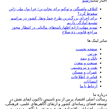
اخبار سایت
آرشیو
ائتلاف واشنگتن و توکیو برای نجات ین؛ چرا پول ملی ژاپن
سقوط کرد؟
برای اجرای بزرگ‌ترین طرح حمل‌ونقل کشور در مراسم
تشییع آمادگی داریم
تمدید مهلت ارایه اظهارنامه‌های مالیاتی در انتظار مجوز
مراجع قانونی ذی‌‏صلاح
سایر لینک ها
صفحه نخست
بورس
بانک و بیمه
صنعت و معدن
نفت و پتروشیمی
عمران و مسکن
فناوری اطلاعات
انتصابات
ارتباط با ما
درباره ما
رسالت اصلی اقتصاد پرس از بدو تاسیس تاکنون ایفای نقش در
توسعه فضای رسانه‌ای کشور و ارتقای آگاهی‌های علمی، فرهنگی،
سیاسی، اجتماعی، اقتصادی، هنری و صنفی با نگاهی مردمی و