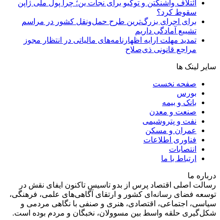
ائتلاف واشنگتن و توکیو برای نجات ین؛ چرا پول ملی ژاپن
سقوط کرد؟
برای اجرای بزرگ‌ترین طرح حمل‌ونقل کشور در مراسم
تشییع آمادگی داریم
تمدید مهلت ارایه اظهارنامه‌های مالیاتی در انتظار مجوز
مراجع قانونی ذی‌‏صلاح
سایر لینک ها
صفحه نخست
بورس
بانک و بیمه
صنعت و معدن
نفت و پتروشیمی
عمران و مسکن
فناوری اطلاعات
انتصابات
ارتباط با ما
درباره ما
رسالت اصلی اقتصاد پرس از بدو تاسیس تاکنون ایفای نقش در
توسعه فضای رسانه‌ای کشور و ارتقای آگاهی‌های علمی، فرهنگی،
سیاسی، اجتماعی، اقتصادی، هنری و صنفی با نگاهی مردمی و
شکل‌گیری حلقه واسط بین مسوولان، نخبگان و مردم بوده است.