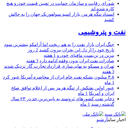
شورای رقابت و سازمان حمایت در تعیین قیمت خودرو هیچ
کاره شده اند
انسداد تنگه هرمز، بازار اسید سولفوریک جهان را به چالش
کشید
نفت و پتروشیمی
جنگ ایران بازار نفت را به هم ریخت اما آرامکو بیشترین سود
تاریخ خود را از دل این بحران بیرون کشید
2 روز
بنزین در بن‌بستِ مافیای خودرو
1 هفته
صادرات نفت ایران بدون وقفه ادامه دارد
3 هفته
تهران و مسکو به نهایی‌سازی قرارداد تجارت گاز نزدیک شدند
3 هفته
۳.۸ میلیون بشکه نفت خام ایران از محاصره آمریکا عبور کرد
1 ماه
عبور اولین نفتکش از تنگه هرمز پس از اعلام توافق صلح
ایران و آمریکا
1 ماه
ذخایر نفت کشورهای ثروتمند به پایین‌ترین حد در ۲۳ سال
گذشته رسید
1 ماه
اخبار سایت
آرشیو