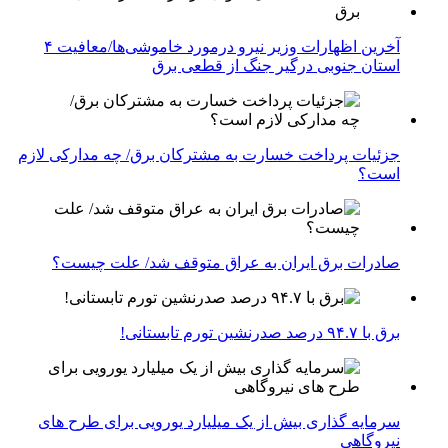
آخرین اظهارات وزیر نیرو درمورد خاموشی‌ها/معافیت ۴
استان جنوبی درگیر جنگ از قطعی برق
جزئیات پرداخت خسارت به مشترکان برق/ چه مدارکی لازم
است؟
صادرات برق ایران به عراق متوقف شد/ علت چیست؟
برق با ۹۴.۷ درصد صدرنشین تورم تابستانی!
سرمایه گذاری بیش از یک میلیارد یورویی برای طرح های
نیروگاهی